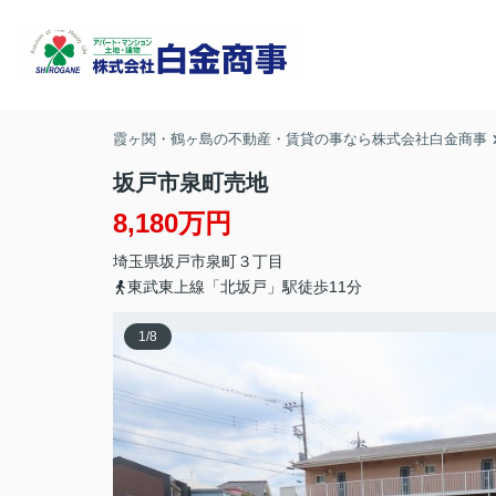
霞ヶ関・鶴ヶ島の不動産・賃貸の事なら株式会社白金商事
坂戸市泉町売地
8,180万円
埼玉県
坂戸市
泉町
３丁目
東武東上線「北坂戸」駅徒歩11分
1
/
8