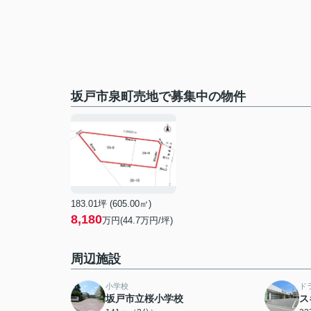
坂戸市泉町売地で募集中の物件
183.01坪 (605.00㎡)
8,180
万円(44.7万円/坪)
周辺施設
小学校
ド
坂戸市立桜小学校
ス