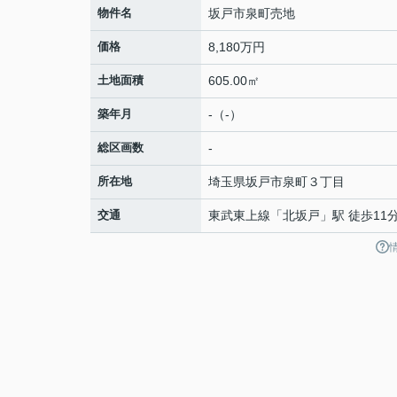
物件名
坂戸市泉町売地
価格
8,180万円
土地面積
605.00㎡
築年月
-（-）
総区画数
-
所在地
埼玉県
坂戸市
泉町
３丁目
交通
東武東上線
「
北坂戸
」駅 徒歩11