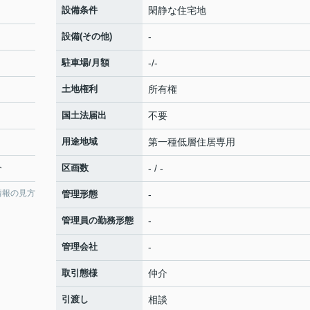
設備条件
閑静な住宅地
設備(その他)
-
駐車場/月額
-/-
土地権利
所有権
国土法届出
不要
用途地域
第一種低層住居専用
分
区画数
- / -
情報の見方
管理形態
-
管理員の勤務形態
-
管理会社
-
取引態様
仲介
引渡し
相談