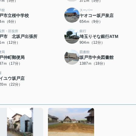
37ｍ（5分）
371ｍ（5分）
学校
スーパー
戸市立桜中学校
ヤオコー坂戸泉店
34ｍ（6分）
654ｍ（9分）
役所・区役所
銀行
戸市 北坂戸出張所
埼玉りそな銀行ATM
01ｍ（12分）
904ｍ（12分）
便局
図書館
戸仲町郵便局
坂戸市中央図書館
337ｍ（17分）
1387ｍ（18分）
屋
イユウ坂戸店
720ｍ（22分）