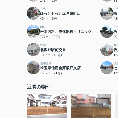
141ｍ（2分）
3
弁当
中
ほっともっと坂戸泉町店
坂
404ｍ（6分）
4
内科
市
松本内科、消化器科クリニック
坂
777ｍ（10分）
9
警察
郵
北坂戸駅前交番
坂
1036ｍ（13分）
1
信用金庫
酒
埼玉県信用金庫坂戸支店
セ
1607ｍ（21分）
1
近隣の物件