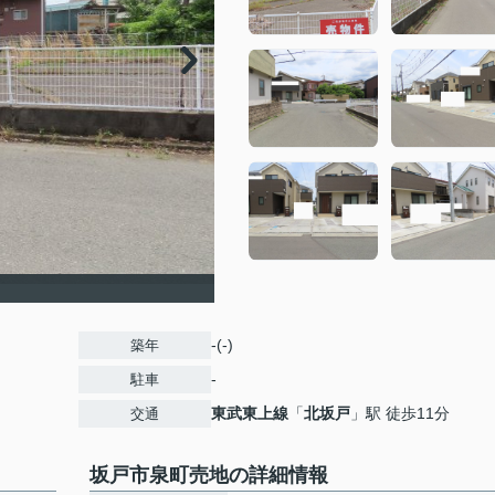
-(-)
築年
-
駐車
東武東上線
「
北坂戸
」駅 徒歩11分
交通
坂戸市泉町売地の詳細情報