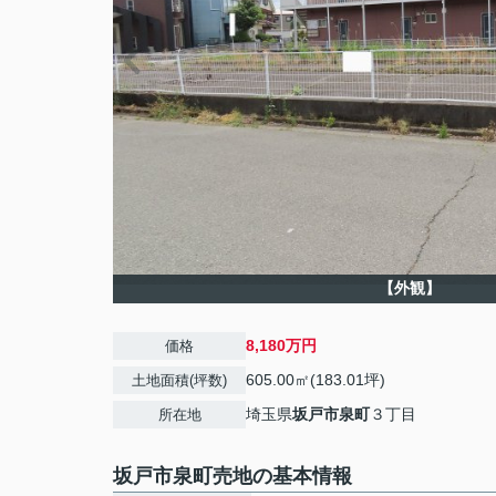
【外観】
8,180万円
価格
605.00㎡(183.01坪)
土地面積(坪数)
埼玉県
坂戸市
泉町
３丁目
所在地
坂戸市泉町売地の基本情報