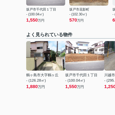
坂戸市千代田１丁目
坂戸市花影町
- (100.04㎡)
- (102.30㎡)
-
1,550
570
6
万円
万円
よく見られている物件
鶴ヶ島市大字鶴ヶ丘
坂戸市千代田１丁目
川越市
- (126.28㎡)
- (100.04㎡)
- (295
1,880
1,550
1,25
万円
万円