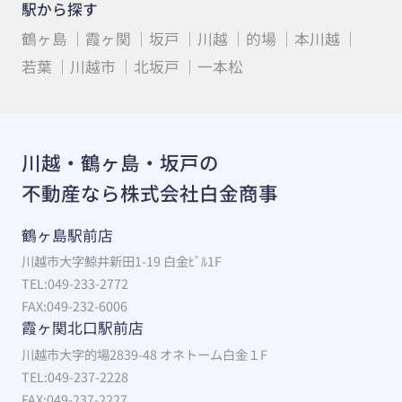
駅から探す
鶴ヶ島
霞ヶ関
坂戸
川越
的場
本川越
若葉
川越市
北坂戸
一本松
川越・鶴ヶ島・坂戸の
不動産なら株式会社白金商事
鶴ヶ島駅前店
川越市大字鯨井新田1-19 白金ﾋﾞﾙ1F
TEL:049-233-2772
FAX:049-232-6006
霞ヶ関北口駅前店
川越市大字的場2839-48 オネトーム白金１F
TEL:049-237-2228
FAX:049-237-2227