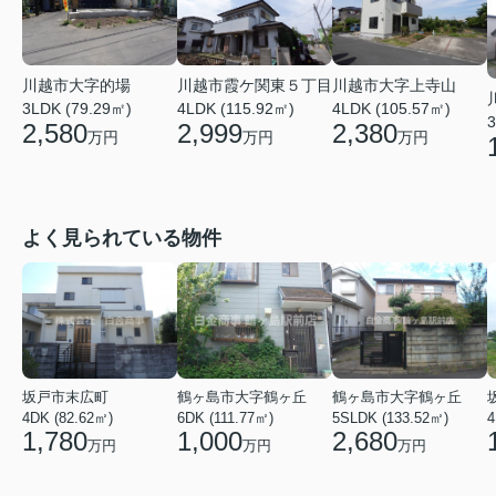
川越市大字的場
川越市霞ケ関東５丁目
川越市大字上寺山
3LDK (79.29㎡)
4LDK (115.92㎡)
4LDK (105.57㎡)
3
2,580
2,999
2,380
万円
万円
万円
よく見られている物件
坂戸市末広町
鶴ヶ島市大字鶴ヶ丘
鶴ヶ島市大字鶴ヶ丘
4DK (82.62㎡)
6DK (111.77㎡)
5SLDK (133.52㎡)
4
1,780
1,000
2,680
万円
万円
万円