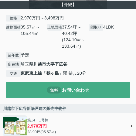
【外観】
2,970万円～3,498万円
価格
95.57㎡～
37.54坪～
4LDK
建物面積
土地面積
間取り
105.44㎡
40.42坪
(124.10㎡～
133.64㎡)
予定
築年数
埼玉県
川越市
大字下広谷
所在地
東武東上線
「
鶴ヶ島
」駅 徒歩20分
交通
お問い合わせ
無料
川越市下広谷新築戸建の販売中物件
第14 1号棟
2,970万円
28.90坪(95.57㎡)