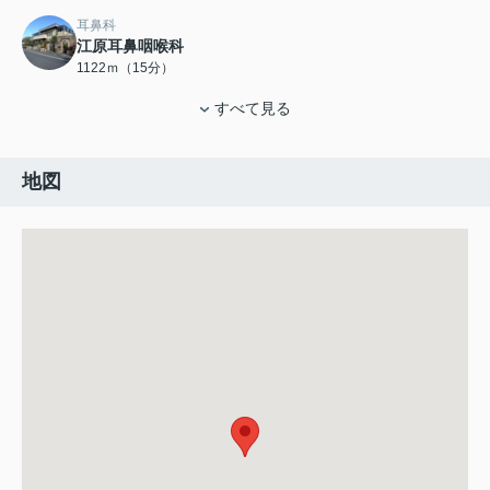
耳鼻科
江原耳鼻咽喉科
1122ｍ（15分）
すべて見る
地図