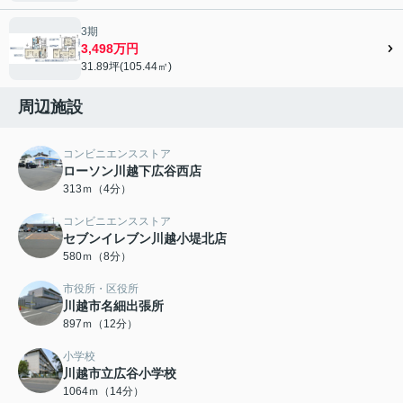
3期
3,498万円
31.89坪(105.44㎡)
周辺施設
コンビニエンスストア
ローソン川越下広谷西店
313ｍ（4分）
コンビニエンスストア
セブンイレブン川越小堤北店
580ｍ（8分）
市役所・区役所
川越市名細出張所
897ｍ（12分）
小学校
川越市立広谷小学校
1064ｍ（14分）