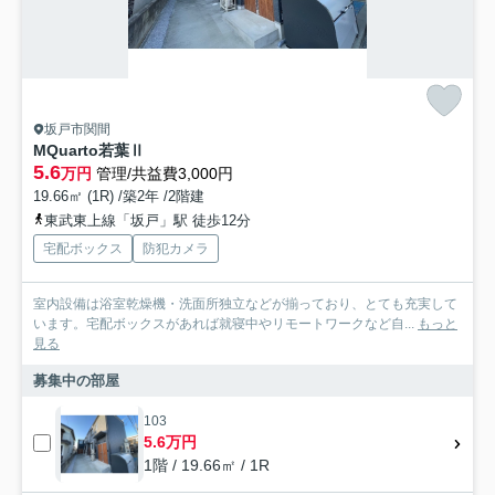
坂戸市関間
MQuarto若葉Ⅱ
5.6
万円
管理/共益費3,000円
19.66㎡ (1R) /築2年 /2階建
東武東上線「坂戸」駅 徒歩12分
宅配ボックス
防犯カメラ
室内設備は浴室乾燥機・洗面所独立などが揃っており、とても充実して
います。宅配ボックスがあれば就寝中やリモートワークなど自...
もっと
見る
募集中の部屋
103
5.6万円
1階 / 19.66㎡ / 1R