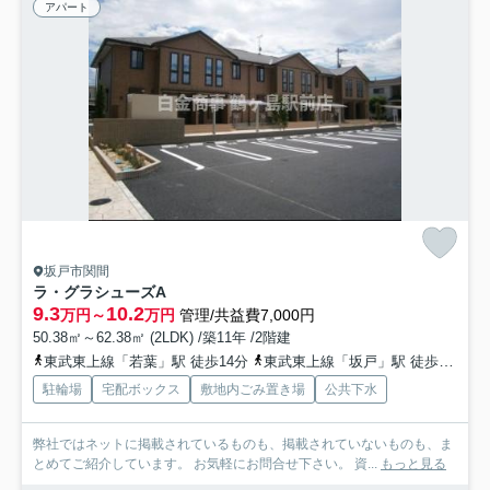
アパート
坂戸市関間
ラ・グラシューズA
9.3
10.2
万円～
万円
管理/共益費7,000円
50.38㎡～62.38㎡ (2LDK) /築11年 /2階建
東武東上線「若葉」駅 徒歩14分
東武東上線「坂戸」駅 徒歩14分
駐輪場
宅配ボックス
敷地内ごみ置き場
公共下水
弊社ではネットに掲載されているものも、掲載されていないものも、ま
とめてご紹介しています。 お気軽にお問合せ下さい。 資...
もっと見る