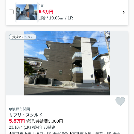
101
5.6万円
1階 / 19.66㎡ / 1R
賃貸マンション
坂戸市関間
リブリ・スクルド
5.8
万円
管理/共益費3,000円
23.18㎡ (1K) /築4年 /3階建
東武東上線「坂戸」駅 徒歩10分
東武東上線「若葉」駅 徒歩14分