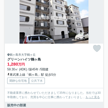
鶴ヶ島市大字鶴ヶ丘
グリーンハイツ鶴ヶ島
1,280
万円
59.30㎡ (4DK) /築45年 /5階建
東武東上線「鶴ヶ島」駅 徒歩5分
閑静な住宅地
公共下水
不動産業界に携わらせていただきまして35年になりました。当社では30
年勤務しており、売買を中心に仕事に携わってまいりまし...
もっと見る
販売中の部屋