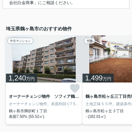
会社白金商事」にご相談ください。
埼玉県鶴ヶ島市のおすすめ物件
中古マンション
売地
1,240
1,499
万円
万円
オーナーチェンジ物件 ソフィア鶴ヶ島
鶴ヶ島市松ヶ丘三丁目売
オーナーチェンジ物件。表面利回り7.5％です。低金利時代の投資にピッタリです。
鶴ヶ島市脚折町１丁目
鶴ヶ島市松ヶ丘３丁目
表面7.50% (55.52㎡)
- (182.01㎡)