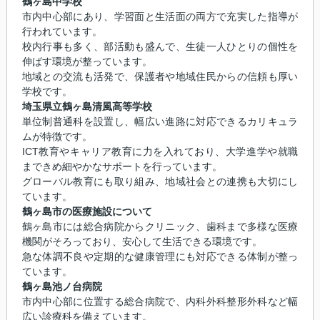
鶴ヶ島中学校
市内中心部にあり、学習面と生活面の両方で充実した指導が
行われています。
校内行事も多く、部活動も盛んで、生徒一人ひとりの個性を
伸ばす環境が整っています。
地域との交流も活発で、保護者や地域住民からの信頼も厚い
学校です。
埼玉県立鶴ヶ島清風高等学校
単位制普通科を設置し、幅広い進路に対応できるカリキュラ
ムが特徴です。
ICT教育やキャリア教育に力を入れており、大学進学や就職
まできめ細やかなサポートを行っています。
グローバル教育にも取り組み、地域社会との連携も大切にし
ています。
鶴ヶ島市の医療施設について
鶴ヶ島市には総合病院からクリニック、歯科まで多様な医療
機関がそろっており、安心して生活できる環境です。
急な体調不良や定期的な健康管理にも対応できる体制が整っ
ています。
鶴ヶ島池ノ台病院
市内中心部に位置する総合病院で、内科外科整形外科など幅
広い診療科を備えています。