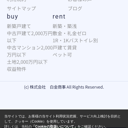
サイトマップ
ブログ
buy
rent
新築戸建て
新築・築浅
中古戸建て2,000万円
敷金・礼金ゼロ
以下
1R・1Kバストイレ別
中古マンション2,000
戸建て賃貸
万円以下
ペット可
土地2,000万円以下
収益物件
(c) 株式会社 白金商事 All Rights Reserved.
当サイトでは、お客様の当サイト利用状況把握、サービス向上検討を目的と
して、クッキー（Cookie）を使用しています。
詳しくは、当社の
「Cookieの取扱いについて」
をご確認ください。