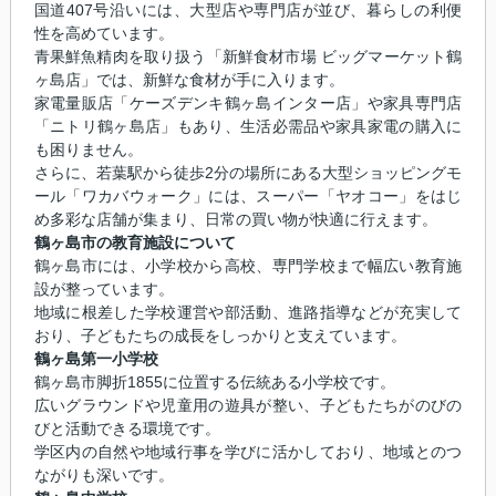
国道407号沿いには、大型店や専門店が並び、暮らしの利便
性を高めています。
青果鮮魚精肉を取り扱う「新鮮食材市場 ビッグマーケット鶴
ヶ島店」では、新鮮な食材が手に入ります。
家電量販店「ケーズデンキ鶴ヶ島インター店」や家具専門店
「ニトリ鶴ヶ島店」もあり、生活必需品や家具家電の購入に
も困りません。
さらに、若葉駅から徒歩2分の場所にある大型ショッピングモ
ール「ワカバウォーク」には、スーパー「ヤオコー」をはじ
め多彩な店舗が集まり、日常の買い物が快適に行えます。
鶴ヶ島市の教育施設について
鶴ヶ島市には、小学校から高校、専門学校まで幅広い教育施
設が整っています。
地域に根差した学校運営や部活動、進路指導などが充実して
おり、子どもたちの成長をしっかりと支えています。
鶴ヶ島第一小学校
鶴ヶ島市脚折1855に位置する伝統ある小学校です。
広いグラウンドや児童用の遊具が整い、子どもたちがのびの
びと活動できる環境です。
学区内の自然や地域行事を学びに活かしており、地域とのつ
ながりも深いです。