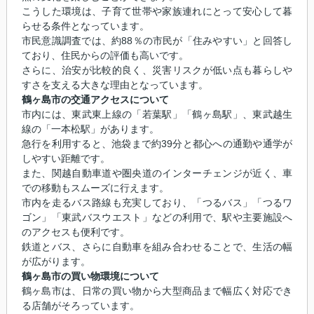
こうした環境は、子育て世帯や家族連れにとって安心して暮
らせる条件となっています。
市民意識調査では、約88％の市民が「住みやすい」と回答し
ており、住民からの評価も高いです。
さらに、治安が比較的良く、災害リスクが低い点も暮らしや
すさを支える大きな理由となっています。
鶴ヶ島市の交通アクセスについて
市内には、東武東上線の「若葉駅」「鶴ヶ島駅」、東武越生
線の「一本松駅」があります。
急行を利用すると、池袋まで約39分と都心への通勤や通学が
しやすい距離です。
また、関越自動車道や圏央道のインターチェンジが近く、車
での移動もスムーズに行えます。
市内を走るバス路線も充実しており、「つるバス」「つるワ
ゴン」「東武バスウエスト」などの利用で、駅や主要施設へ
のアクセスも便利です。
鉄道とバス、さらに自動車を組み合わせることで、生活の幅
が広がります。
鶴ヶ島市の買い物環境について
鶴ヶ島市は、日常の買い物から大型商品まで幅広く対応でき
る店舗がそろっています。