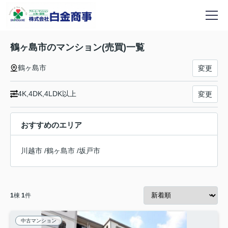
鶴ヶ島市のマンション(売買)一覧
鶴ヶ島市
変更
4K,4DK,4LDK以上
変更
おすすめのエリア
川越市
/
鶴ヶ島市
/
坂戸市
1
棟
1
件
中古マンション