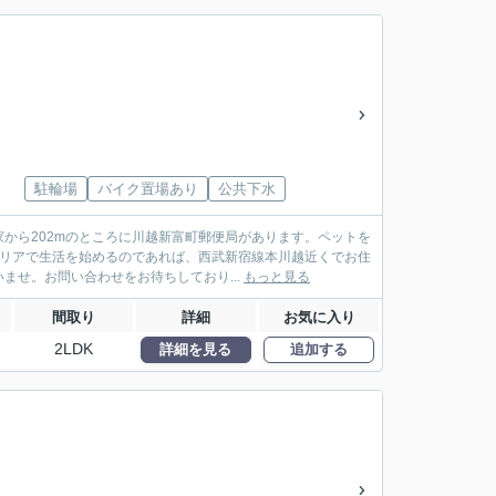
駐輪場
バイク置場あり
公共下水
から202mのところに川越新富町郵便局があります。ペットを
エリアで生活を始めるのであれば、西武新宿線本川越近くでお住
せ。お問い合わせをお待ちしており...
もっと見る
間取り
詳細
お気に入り
2LDK
詳細を見る
追加する