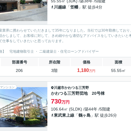
55.55㎡ (3DK) /築38年 /5階建
川越線
「
笠幡
」駅 徒歩4分
産業界に携わらせていただきまして35年になりました。当社では30年勤務しており
活かしまして、お客様に対して、きめ細やかな適切なアドバイスをしていきたいと考
て仕事をしていきたいと思っております。
格】 宅地建物取引士 ・ 二級建築士・住宅ローンアドバイザー
部屋番号
所在階
価格
面積
1,180
206
3階
55.55㎡
万円
マンション
川越市
かわつる三芳野
かわつる三芳野団地 20号棟
730
万円
106.64㎡ (5LDK) /築44年 /5階建
東武東上線
「
鶴ヶ島
」駅 徒歩26分