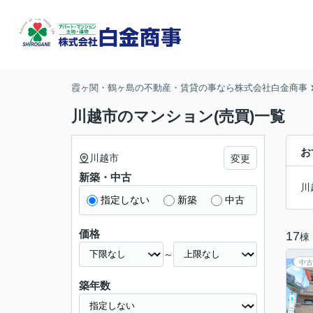
霞ヶ関・鶴ヶ島の不動産・賃貸の事なら株式会社白金商事
川越市のマンション(売買)一覧
お
川越市
変更
新築・中古
川
指定しない
新築
中古
価格
17
棟
～
中古
築年数