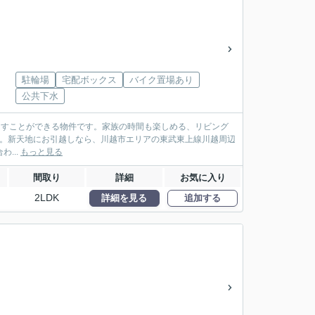
駐輪場
宅配ボックス
バイク置場あり
公共下水
暮らすことができる物件です。家族の時間も楽しめる、リビング
す。新天地にお引越しなら、川越市エリアの東武東上線川越周辺
わ...
もっと見る
間取り
詳細
お気に入り
2LDK
詳細を見る
追加する