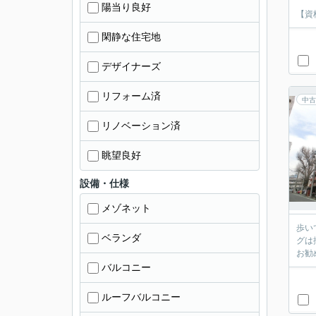
陽当り良好
【資
閑静な住宅地
デザイナーズ
リフォーム済
中古
リノベーション済
眺望良好
設備・仕様
メゾネット
歩い
ベランダ
グは
お勧
バルコニー
ルーフバルコニー