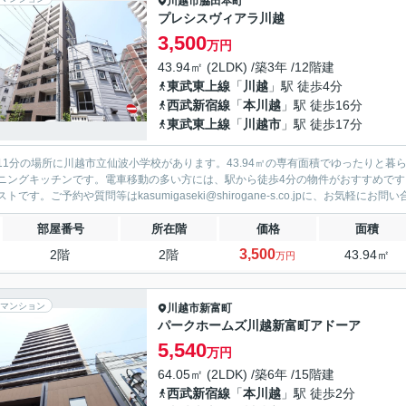
川越市
脇田本町
プレシスヴィアラ川越
3,500
万円
43.94㎡ (2LDK) /築3年 /12階建
東武東上線
「
川越
」駅 徒歩4分
西武新宿線
「
本川越
」駅 徒歩16分
東武東上線
「
川越市
」駅 徒歩17分
11分の場所に川越市立仙波小学校があります。43.94㎡の専有面積でゆったりと
ニングキッチンです。電車移動の多い方には、駅から徒歩4分の物件がおすすめで
トです。ご予約や質問等はkasumigaseki@shirogane-s.co.jpに、お気軽にお問い合
部屋番号
所在階
価格
面積
3,500
2階
2階
43.94㎡
万円
マンション
川越市
新富町
パークホームズ川越新富町アドーア
5,540
万円
64.05㎡ (2LDK) /築6年 /15階建
西武新宿線
「
本川越
」駅 徒歩2分