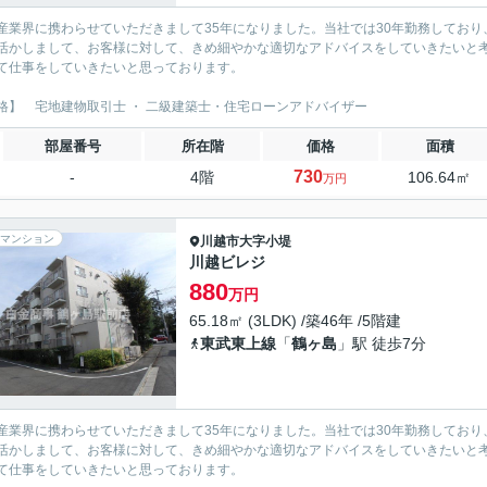
産業界に携わらせていただきまして35年になりました。当社では30年勤務しており
活かしまして、お客様に対して、きめ細やかな適切なアドバイスをしていきたいと考
て仕事をしていきたいと思っております。
格】 宅地建物取引士 ・ 二級建築士・住宅ローンアドバイザー
部屋番号
所在階
価格
面積
730
-
4階
106.64㎡
万円
マンション
川越市
大字小堤
川越ビレジ
880
万円
65.18㎡ (3LDK) /築46年 /5階建
東武東上線
「
鶴ヶ島
」駅 徒歩7分
産業界に携わらせていただきまして35年になりました。当社では30年勤務しており
活かしまして、お客様に対して、きめ細やかな適切なアドバイスをしていきたいと考
て仕事をしていきたいと思っております。