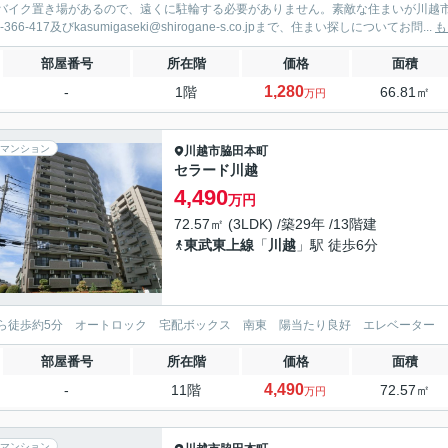
バイク置き場があるので、遠くに駐輪する必要がありません。素敵な住まいが川越
0-366-417及びkasumigaseki@shirogane-s.co.jpまで、住まい探しについてお問...
も
部屋番号
所在階
価格
面積
1,280
-
1階
66.81㎡
万円
マンション
川越市
脇田本町
セラード川越
4,490
万円
72.57㎡ (3LDK) /築29年 /13階建
東武東上線
「
川越
」駅 徒歩6分
ら徒歩約5分 オートロック 宅配ボックス 南東 陽当たり良好 エレベーター
部屋番号
所在階
価格
面積
4,490
-
11階
72.57㎡
万円
マンション