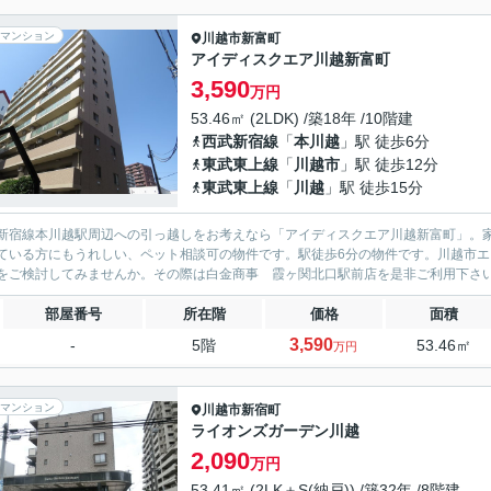
マンション
川越市
新富町
アイディスクエア川越新富町
3,590
万円
53.46㎡ (2LDK) /築18年 /10階建
西武新宿線
「
本川越
」駅 徒歩6分
東武東上線
「
川越市
」駅 徒歩12分
東武東上線
「
川越
」駅 徒歩15分
新宿線本川越駅周辺への引っ越しをお考えなら「アイディスクエア川越新富町」。家
ている方にもうれしい、ペット相談可の物件です。駅徒歩6分の物件です。川越市
をご検討してみませんか。その際は白金商事 霞ヶ関北口駅前店を是非ご利用下さいま
部屋番号
所在階
価格
面積
3,590
-
5階
53.46㎡
万円
マンション
川越市
新宿町
ライオンズガーデン川越
2,090
万円
53.41㎡ (2LK＋S(納戸)) /築32年 /8階建