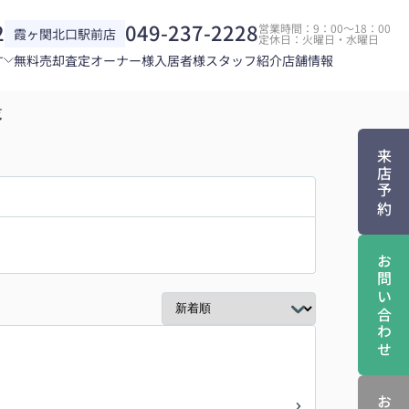
2
049-237-2228
営業時間：9：00～18：00
霞ヶ関北口駅前店
定休日：火曜日・水曜日
す
無料売却査定
オーナー様
入居者様
スタッフ紹介
店舗情報
覧
来店予約
お問い合わせ