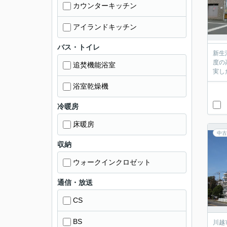
カウンターキッチン
アイランドキッチン
バス・トイレ
新生
度の
追焚機能浴室
実し
浴室乾燥機
冷暖房
床暖房
中古
収納
ウォークインクロゼット
通信・放送
CS
BS
川越