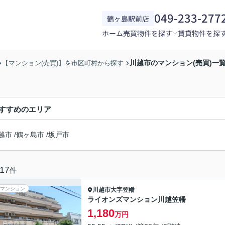
049-233-277
鶴ヶ島駅前店
ホーム
売買物件を探す
賃貸物件を探
川越市のマンション(売買)一
【マンション(売買)】を市区町村から探す
すすめのエリア
越市
/
鶴ヶ島市
/
坂戸市
17
件
マンション
川越市
大字笠幡
ライオンズマンション川越笠幡
1,180
万円