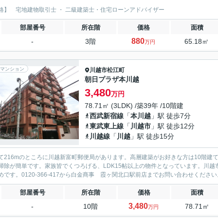
格】 宅地建物取引士 ・ 二級建築士・住宅ローンアドバイザー
部屋番号
所在階
価格
面積
880
-
3階
65.18㎡
万円
マンション
川越市
松江町
朝日プラザ本川越
3,480
万円
78.71㎡ (3LDK) /築39年 /10階建
西武新宿線
「
本川越
」駅 徒歩7分
東武東上線
「
川越市
」駅 徒歩12分
川越線
「
川越
」駅 徒歩15分
て216mのところに川越新富町郵便局があります。高層建築がお好きな方は10階建
掃除が簡単です。家族皆でくつろげる、LDK15帖以上の物件となっています。川
めです。0120-366-417から白金商事 霞ヶ関北口駅前店までお問い合わせください
部屋番号
所在階
価格
面積
3,480
-
10階
78.71㎡
万円