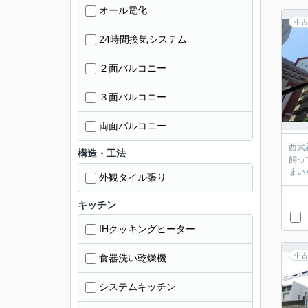
オール電化
中古
24時間換気システム
２面バルコニー
３面バルコニー
両面バルコニー
西武
構造・工法
飼っ
まい
外観タイル張り
キッチン
IHクッキングヒーター
中古
食器洗い乾燥機
システムキッチン