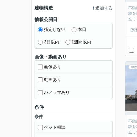
建物構造
追加する
不動
験を
情報公開日
立っ
指定しない
本日
【資
3日以内
1週間以内
画像・動画あり
画像あり
中古
動画あり
パノラマあり
条件
条件
不動
験を
ペット相談
立っ