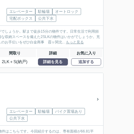
エレベーター
駐輪場
オートロック
宅配ボックス
公共下水
でしょうか。駅まで徒歩15分の物件です。日常生活で利用頻
な収納スペースを備えた2SLKの物件はいかがでしょうか。充
お手伝いをぜひ白金商事 霞ヶ関北...
もっと見る
間取り
詳細
お気に入り
2LK＋S(納戸)
詳細を見る
追加する
エレベーター
駐輪場
バイク置場あり
公共下水
件はこちらです。今回紹介するのは、専有面積が66.81平