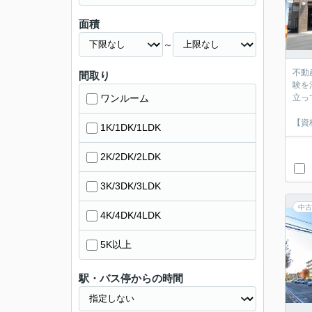
面積
～
不動
間取り
験を
ワンルーム
立っ
【資
1K/1DK/1LDK
2K/2DK/2LDK
3K/3DK/3LDK
中古
4K/4DK/4LDK
5K以上
駅・バス停からの時間