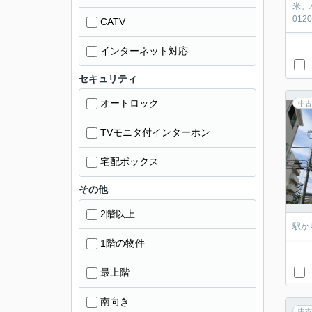
米。
012
CATV
インターネット対応
セキュリティ
オートロック
中古
TVモニタ付インターホン
宅配ボックス
その他
2階以上
駅か
1階の物件
最上階
南向き
中古