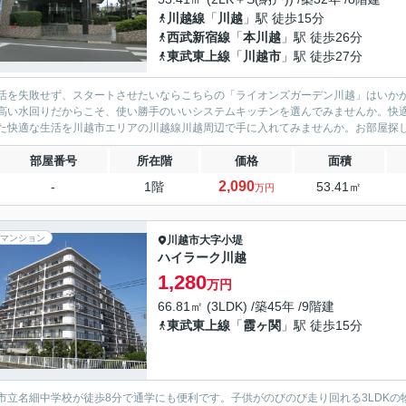
川越線
「
川越
」駅 徒歩15分
西武新宿線
「
本川越
」駅 徒歩26分
東武東上線
「
川越市
」駅 徒歩27分
活を失敗せず、スタートさせたいならこちらの「ライオンズガーデン川越」はいかが
高い水回りだからこそ、使い勝手のいいシステムキッチンを選んでみませんか。快適
た快適な生活を川越市エリアの川越線川越周辺で手に入れてみませんか。お部屋探しの
部屋番号
所在階
価格
面積
2,090
-
1階
53.41㎡
万円
マンション
川越市
大字小堤
ハイラーク川越
1,280
万円
66.81㎡ (3LDK) /築45年 /9階建
東武東上線
「
霞ヶ関
」駅 徒歩15分
市立名細中学校が徒歩8分で通学にも便利です。子供がのびのび走り回れる3LDKの物