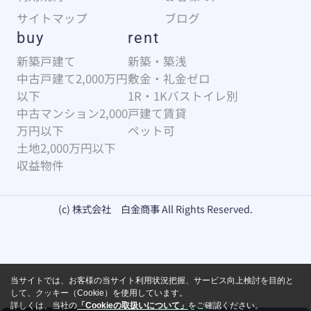
サイトマップ
ブログ
buy
rent
新築戸建て
新築・築浅
中古戸建て2,000万円
敷金・礼金ゼロ
以下
1R・1Kバストイレ別
中古マンション2,000
戸建て賃貸
万円以下
ペット可
土地2,000万円以下
収益物件
(c) 株式会社 白金商事 All Rights Reserved.
当サイトでは、お客様の当サイト利用状況把握、サービス向上検討を目的と
して、クッキー（Cookie）を使用しています。
詳しくは、当社の
「Cookieの取扱いについて」
をご確認ください。