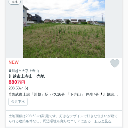
売地
NEW
川越市大字上寺山
川越市上寺山 売地
880
万円
208.53㎡ (-)
東武東上線「川越」駅 バス16分 「下寺山」 停歩7分
川越線「西川越」駅 徒歩28分
公共下水
土地面積は208.53㎡(実測)です。好きなデザインで好きな住まいが建て
られる建築条件なし。周辺環境も良好なエリアにある...
もっと見る