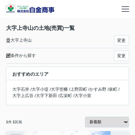
大字上寺山の土地(売買)一覧
大字上寺山
変更
条件から探す
変更
おすすめのエリア
大字石井
/
大字小堤
/
大字笠幡
/
上野田町
/
かすみ野
/
泉町
/
大字上広谷
/
大字下新田
/
広栄町
/
大字小室
1
件
1
区画