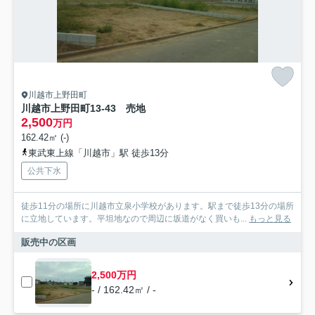
川越市上野田町
川越市上野田町13-43 売地
2,500
万円
162.42㎡ (-)
東武東上線「川越市」駅 徒歩13分
公共下水
徒歩11分の場所に川越市立泉小学校があります。駅まで徒歩13分の場所
に立地しています。平坦地なので周辺に坂道がなく買いも...
もっと見る
販売中の区画
2,500万円
- / 162.42㎡ / -