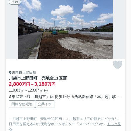
売地
川越市上野田町
川越市上野田町 売地全11区画
2,880
3,180
万円～
万円
110.83㎡～123.07㎡ (-)
東武東上線「川越市」駅 徒歩12分
西武新宿線「本川越」駅 徒歩18分
閑静な住宅地
公共下水
「川越市上野田町 売地全11区画」：川越市エリアの新居にピッタリ。
日用品を揃えるのに便利なホームセンター「スーパービバホ...
もっと見
る