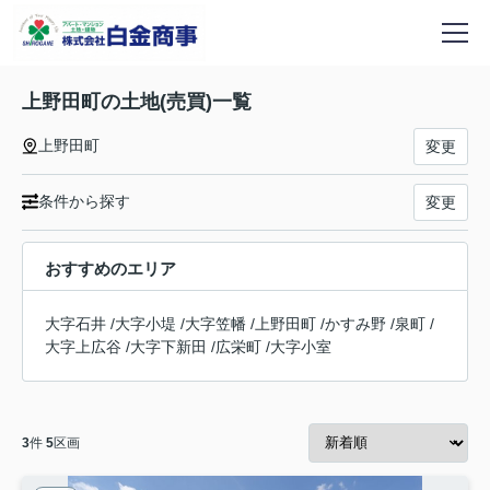
上野田町の土地(売買)一覧
上野田町
変更
条件から探す
変更
おすすめのエリア
大字石井
/
大字小堤
/
大字笠幡
/
上野田町
/
かすみ野
/
泉町
/
大字上広谷
/
大字下新田
/
広栄町
/
大字小室
3
件
5
区画