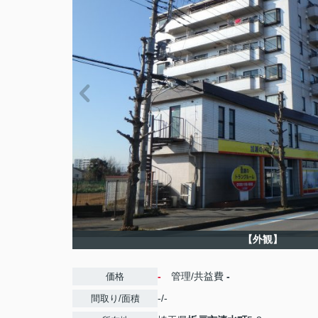
【外観】
-
管理/共益費
-
価格
-/-
間取り/面積