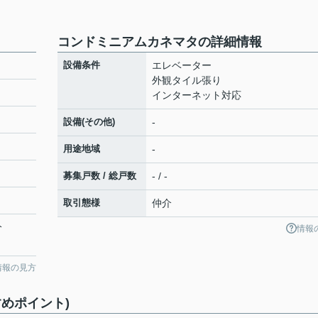
コンドミニアムカネマタの詳細情報
設備条件
エレベーター
外観タイル張り
インターネット対応
設備(その他)
-
用途地域
-
募集戸数 / 総戸数
- / -
取引態様
仲介
分
情報
情報の見方
めポイント)