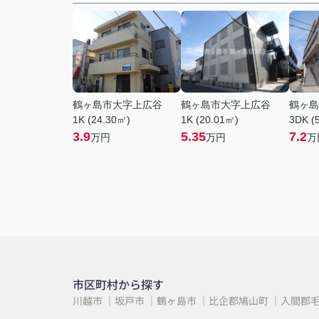
鶴ヶ島市大字上広谷
鶴ヶ島市大字上広谷
鶴ヶ島
1K (24.30㎡)
1K (20.01㎡)
3DK (
3.9
5.35
7.2
万円
万円
万
市区町村から探す
川越市
坂戸市
鶴ヶ島市
比企郡鳩山町
入間郡