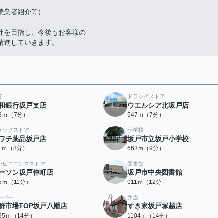
続業者紹介等）
社を目指し、今後もお客様の
精進していきます。
行
ドラッグストア
和銀行坂戸支店
ウエルシア北坂戸店
88ｍ（7分）
547ｍ（7分）
ラッグストア
小学校
ワチ薬品坂戸店
坂戸市立坂戸小学校
11ｍ（8分）
663ｍ（9分）
ンビニエンスストア
図書館
ーソン坂戸仲町店
坂戸市中央図書館
75ｍ（11分）
911ｍ（12分）
ーパー
弁当
鮮市場TOP坂戸八幡店
すき家坂戸塚越店
095ｍ（14分）
1104ｍ（14分）