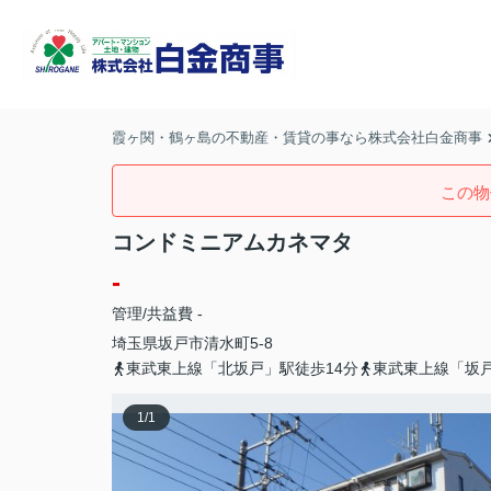
霞ヶ関・鶴ヶ島の不動産・賃貸の事なら株式会社白金商事
この物
コンドミニアムカネマタ
-
管理/共益費 -
埼玉県
坂戸市
清水町
5-8
東武東上線「北坂戸」駅徒歩14分
東武東上線「坂戸
1
/
1