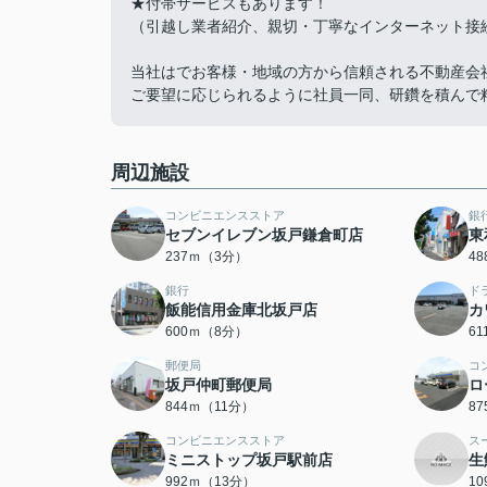
★付帯サービスもあります！
（引越し業者紹介、親切・丁寧なインターネット接
当社はでお客様・地域の方から信頼される不動産会
ご要望に応じられるように社員一同、研鑽を積んで
周辺施設
コンビニエンスストア
銀
セブンイレブン坂戸鎌倉町店
東
237ｍ（3分）
4
銀行
ド
飯能信用金庫北坂戸店
カ
600ｍ（8分）
6
郵便局
コ
坂戸仲町郵便局
ロ
844ｍ（11分）
8
コンビニエンスストア
ス
ミニストップ坂戸駅前店
生
992ｍ（13分）
1