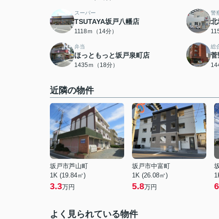
スーパー
警
TSUTAYA坂戸八幡店
北
1118ｍ（14分）
1
弁当
総
ほっともっと坂戸泉町店
菅
1435ｍ（18分）
1
近隣の物件
坂戸市芦山町
坂戸市中富町
1K (19.84㎡)
1K (26.08㎡)
1
3.3
5.8
6
万円
万円
よく見られている物件