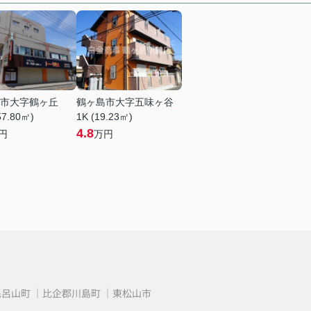
市大字鶴ヶ丘
鶴ヶ島市大字五味ヶ谷
57.80㎡)
1K (19.23㎡)
4.8
円
万円
毛呂山町
比企郡川島町
東松山市