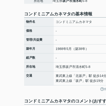
埼玉県
坂戸市
清水町
5-8
所在地
コンドミニアムカネマタの基本情報
物件名
コンドミニアムカネマタ
価格
-
管理/共益費
-
築年月
1988年5月（築38年）
総戸数
-
所在地
埼玉県
坂戸市
清水町
5-8
交通
東武東上線
「
北坂戸
」駅 徒歩14
東武東上線
「
坂戸
」駅 徒歩19分
コンドミニアムカネマタのコメント(おすす