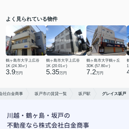
よく見られている物件
鶴ヶ島市大字上広谷
鶴ヶ島市大字上広谷
鶴ヶ島市大字鶴ヶ丘
1K (24.30㎡)
1K (20.01㎡)
3DK (57.80㎡)
1
3.9
5.35
7.2
万円
万円
万円
会社白金商事
坂戸市の賃貸一覧
坂戸駅
グレイス坂戸
川越・鶴ヶ島・坂戸の
不動産なら株式会社白金商事