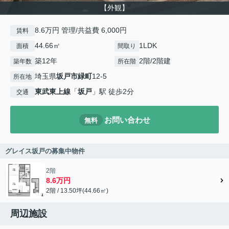
【外観】
8.6万円 管理/共益費 6,000円
賃料
44.66㎡
1LDK
面積
間取り
築12年
2階/2階建
築年数
所在階
埼玉県
坂戸市
緑町
12-5
所在地
東武東上線
「
坂戸
」駅 徒歩2分
交通
お問い合わせ
無料
グレイス坂戸の募集中物件
2階
8.6万円
2階 / 13.50坪(44.66㎡)
周辺施設