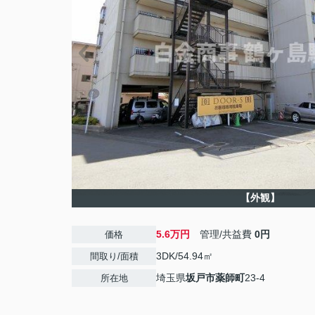
【外観】
5.6万円
管理/共益費
0円
価格
3DK/54.94㎡
間取り/面積
埼玉県
坂戸市
薬師町
23-4
所在地