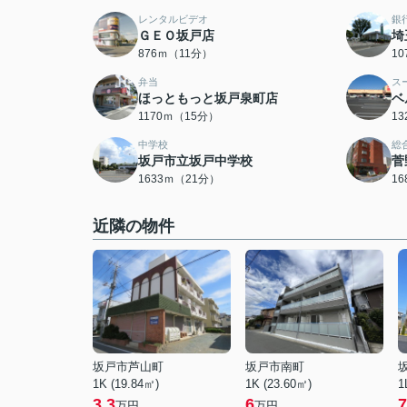
レンタルビデオ
銀
ＧＥＯ坂戸店
埼
876ｍ（11分）
1
弁当
ス
ほっともっと坂戸泉町店
ベ
1170ｍ（15分）
1
中学校
総
坂戸市立坂戸中学校
菅
1633ｍ（21分）
1
近隣の物件
坂戸市芦山町
坂戸市南町
1K (19.84㎡)
1K (23.60㎡)
1
3.3
6
7
万円
万円