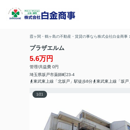
霞ヶ関・鶴ヶ島の不動産・賃貸の事なら株式会社白金商事
プラザエルム
5.6万円
管理/共益費 0円
埼玉県
坂戸市
薬師町
23-4
東武東上線「北坂戸」駅徒歩8分
東武東上線「坂戸
1
/
21