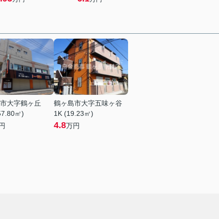
市大字鶴ヶ丘
鶴ヶ島市大字五味ヶ谷
57.80㎡)
1K (19.23㎡)
4.8
円
万円