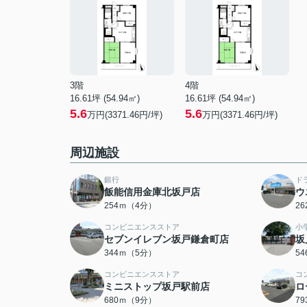
3階
4階
16.61坪 (54.94㎡)
16.61坪 (54.94㎡)
5.6
5.6
万円(3371.46円/坪)
万円(3371.46円/坪)
周辺施設
銀行
ド
飯能信用金庫北坂戸店
ウ
254ｍ（4分）
2
コンビニエンスストア
小
セブンイレブン坂戸鎌倉町店
坂
344ｍ（5分）
5
コンビニエンスストア
コ
ミニストップ坂戸駅前店
ロ
680ｍ（9分）
7