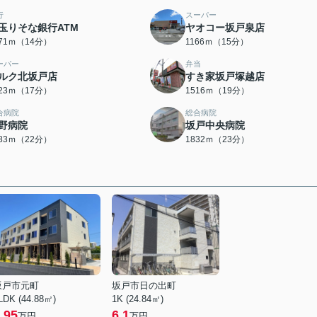
行
スーパー
玉りそな銀行ATM
ヤオコー坂戸泉店
071ｍ（14分）
1166ｍ（15分）
ーパー
弁当
ルク北坂戸店
すき家坂戸塚越店
323ｍ（17分）
1516ｍ（19分）
合病院
総合病院
野病院
坂戸中央病院
683ｍ（22分）
1832ｍ（23分）
坂戸市元町
坂戸市日の出町
LDK (44.88㎡)
1K (24.84㎡)
.95
6.1
万円
万円