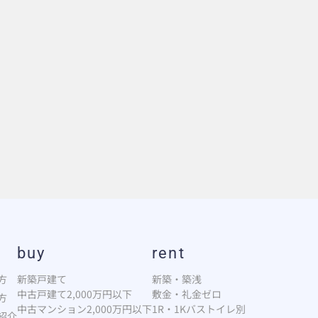
buy
rent
方
新築戸建て
新築・築浅
中古戸建て2,000万円以下
敷金・礼金ゼロ
方
中古マンション2,000万円以下
1R・1Kバストイレ別
紹介