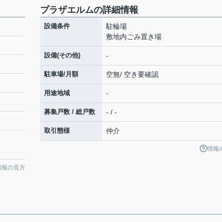
プラザエルムの詳細情報
設備条件
駐輪場
敷地内ごみ置き場
設備(その他)
-
駐車場/月額
空無/ 空き要確認
用途地域
-
募集戸数 / 総戸数
- / -
取引態様
仲介
情報
情報の見方