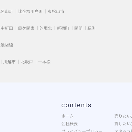
毛呂山町
比企郡川島町
東松山市
字中新田
霞ケ関東
的場北
新宿町
関間
緑町
武池袋線
川越市
北坂戸
一本松
contents
ホーム
売りたい
会社概要
貸したい
プライバシーポリシー
スタッフ