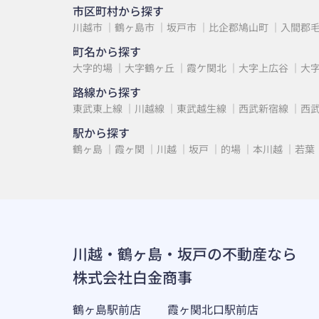
市区町村から探す
川越市
鶴ヶ島市
坂戸市
比企郡鳩山町
入間郡
町名から探す
大字的場
大字鶴ヶ丘
霞ケ関北
大字上広谷
大
路線から探す
東武東上線
川越線
東武越生線
西武新宿線
西
駅から探す
鶴ヶ島
霞ヶ関
川越
坂戸
的場
本川越
若葉
川越・鶴ヶ島・坂戸の不動産なら
株式会社白金商事
鶴ヶ島駅前店
霞ヶ関北口駅前店