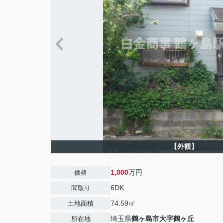
【外観】
1,000
万円
価格
6DK
間取り
74.59㎡
土地面積
埼玉県
鶴ヶ島市
大字鶴ヶ丘
所在地