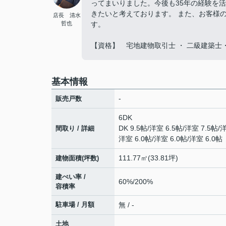
ってまいりました。今後も35年の経験を
きたいと考えております。 また、お客様
店長 清水
哲也
す。
【資格】 宅地建物取引士 ・ 二級建築士
基本情報
-
販売戸数
6DK
DK 9.5帖
/
洋室 6.5帖
/
洋室 7.5帖
/
洋
間取り / 詳細
洋室 6.0帖
/
洋室 6.0帖
/
洋室 6.0帖
111.77㎡(33.81坪)
建物面積(坪数)
建ぺい率 /
60%/200%
容積率
駐車場 / 月額
無 / -
土地