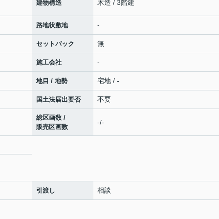
木造 / 3階建
建物構造
-
路地状敷地
無
セットバック
-
施工会社
宅地 / -
地目 / 地勢
不要
国土法届出要否
総区画数 /
-/-
販売区画数
相談
引渡し