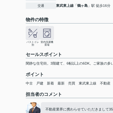
東武東上線
「
鶴ヶ島
」駅 徒歩16分
交通
物件の特徴
バストイレ
室内洗濯機
別
置場
セールスポイント
閑静な住宅街。3階建て、6帖以上の6DK。ご家族の
ポイント
中古
戸建
新着
最新
売買
東武東上線
不動産
担当者のコメント
不動産業界に携わらせていただきまして3