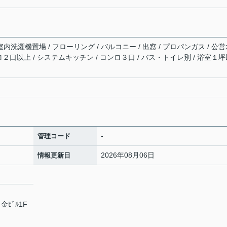
室内洗濯機置場 / フローリング / バルコニー / 出窓 / プロパンガス / 公
コンロ２口以上 / システムキッチン / コンロ３口 / バス・トイレ別 / 浴室１
-
管理コード
2026年08月06日
情報更新日
ﾋﾞﾙ1F