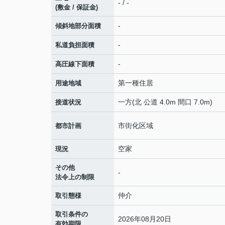
- / -
(敷金 / 保証金)
-
傾斜地部分面積
-
私道負担面積
-
高圧線下面積
第一種住居
用途地域
一方(北 公道 4.0m 間口 7.0m)
接道状況
市街化区域
都市計画
空家
現況
その他
-
法令上の制限
仲介
取引態様
取引条件の
2026年08月20日
有効期限