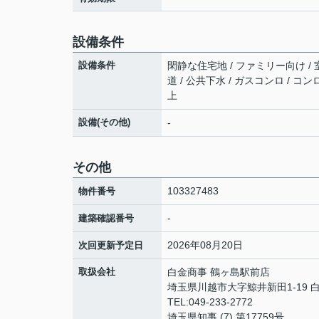
設備条件
設備条件
閑静な住宅地 / ファミリー向け / 
道 / 公共下水 / ガスコンロ / 
上
設備(その他)
-
その他
103327483
物件番号
-
建築確認番号
2026年08月20日
次回更新予定日
取扱会社
白金商事 鶴ヶ島駅前店
埼玉県川越市大字鯨井新田1-19 白金
TEL:049-233-2772
埼玉県知事 (7) 第17759号