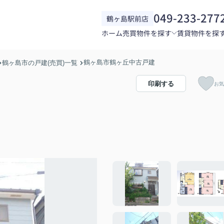
049-233-277
鶴ヶ島駅前店
ホーム
売買物件を探す
賃貸物件を探
鶴ヶ島市鶴ヶ丘中古戸建
鶴ヶ島市の戸建(売買)一覧
印刷する
お気