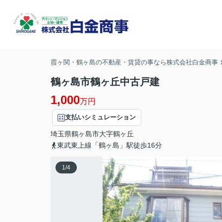
霞ヶ関・鶴ヶ島の不動産・賃貸の事なら株式会社白金商事
鶴ヶ島市鶴ヶ丘中古戸建
1,000
万円
支払いシミュレーション
埼玉県
鶴ヶ島市
大字鶴ヶ丘
東武東上線「鶴ヶ島」駅徒歩16分
1
/
4