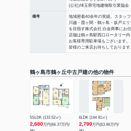
(公社)埼玉県宅地建物取引業協会
備考
地域密着40余年の実績。スタッ
川越・霞ヶ関・鶴ヶ島・坂戸エリ
を目指す株式会社 白金商事にお
店舗は鶴ヶ島駅西口ロータリー内
お客様専用駐車場もございます。
皆様のご来店お待ちしております
鶴ヶ島市鶴ヶ丘中古戸建の他の物件
5SLDK (133.52㎡)
6LDK (144.91㎡)
2,680
2,799
万円(
66.37
万円/
万円(
63.86
万円/
坪)
坪)