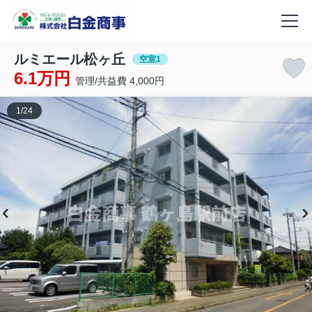
ルミエール松ヶ丘
空室1
6.1万円
管理/共益費 4,000円
1
/
24