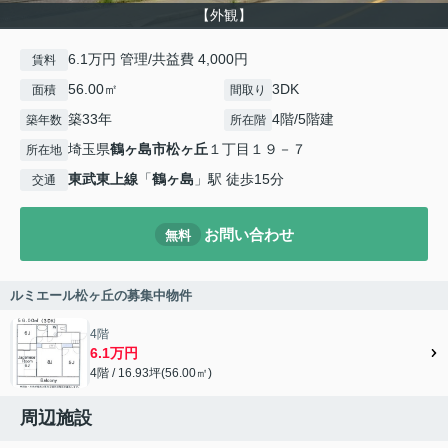
【外観】
6.1万円 管理/共益費 4,000円
賃料
56.00㎡
3DK
面積
間取り
築33年
4階/5階建
築年数
所在階
埼玉県
鶴ヶ島市
松ヶ丘
１丁目１９－７
所在地
東武東上線
「
鶴ヶ島
」駅 徒歩15分
交通
お問い合わせ
無料
ルミエール松ヶ丘の募集中物件
4階
6.1万円
4階 / 16.93坪(56.00㎡)
周辺施設