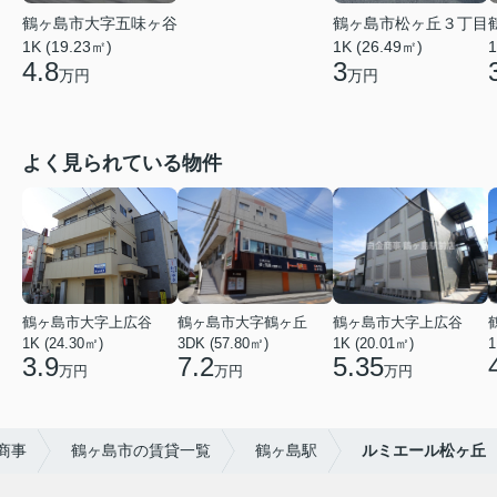
鶴ヶ島市大字五味ヶ谷
鶴ヶ島市松ヶ丘３丁目
1K (19.23㎡)
1K (26.49㎡)
1
4.8
3
万円
万円
よく見られている物件
鶴ヶ島市大字上広谷
鶴ヶ島市大字鶴ヶ丘
鶴ヶ島市大字上広谷
1K (24.30㎡)
3DK (57.80㎡)
1K (20.01㎡)
1
3.9
7.2
5.35
万円
万円
万円
商事
鶴ヶ島市の賃貸一覧
鶴ヶ島駅
ルミエール松ヶ丘