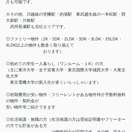
介も可能です。
※その他、川越線の笠幡駅・的場駅 東武越生線の一本松駅・西
大家駅・川角駅
武州長瀬駅も当社エリアです。
◎ファミリー物件（2K・2DK・2LDK・3DK・3LDK・3SLDK・
4LDK以上の物件も数多く取り揃えて
おります）
◎初めての学生一人暮らし（ワンルーム・１K）の方
（主に東洋大学・女子栄養大学・東京国際大学城西大学・大東文
化大学
東京電機大学の新入生が多くいらっしゃいます）
◎初期費用が安い物件・フリーレントがある物件仲介手数料無料
の物件・契約金が
安い物件等ご紹介できます
◎生活保護・無職の方（生活保護の方は受給証明書やフリーター
の方でも貯金がある方
は物件紹介が可能です。その他、訳あり