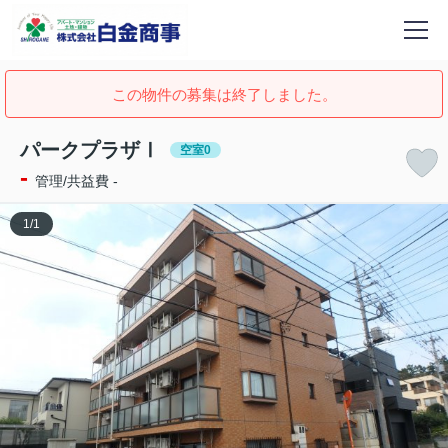
この物件の募集は終了しました。
パークプラザⅠ
空室0
-
管理/共益費 -
1
/
1