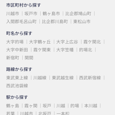
市区町村から探す
川越市
坂戸市
鶴ヶ島市
比企郡鳩山町
入間郡毛呂山町
比企郡川島町
東松山市
町名から探す
大字的場
大字鶴ヶ丘
大字上広谷
霞ケ関北
大字中新田
霞ケ関東
大字笠幡
的場北
新宿町
関間
路線から探す
東武東上線
川越線
東武越生線
西武新宿線
西武池袋線
駅から探す
鶴ヶ島
霞ヶ関
坂戸
川越
的場
本川越
若葉
川越市
北坂戸
一本松