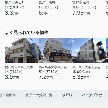
坂戸市芦山町
坂戸市南町
坂戸市元町
1K (19.84㎡)
1K (23.60㎡)
1
1LDK (44.88㎡)
3.3
6
7.95
万円
万円
万円
よく見られている物件
鶴ヶ島市大字上広谷
鶴ヶ島市大字鶴ヶ丘
鶴ヶ島市大字上広谷
1K (24.30㎡)
3DK (57.80㎡)
1K (20.01㎡)
1
3.9
7.2
5.35
万円
万円
万円
社白金商事
坂戸市の賃貸一覧
坂戸駅
パークプラザⅠ