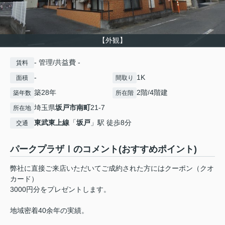
【外観】
- 管理/共益費 -
賃料
-
1K
面積
間取り
築28年
2階/4階建
築年数
所在階
埼玉県
坂戸市
南町
21-7
所在地
東武東上線
「
坂戸
」駅 徒歩8分
交通
パークプラザⅠのコメント(おすすめポイント)
弊社に直接ご来店いただいてご成約された方にはクーポン（クオ
カード）
3000円分をプレゼントします。
地域密着40余年の実績。