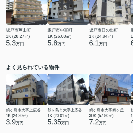
坂戸市芦山町
坂戸市中富町
坂戸市日の出町
1K (28.27㎡)
1K (26.08㎡)
1K (24.84㎡)
1
5.3
5.8
6.1
万円
万円
万円
よく見られている物件
鶴ヶ島市大字上広谷
鶴ヶ島市大字上広谷
鶴ヶ島市大字鶴ヶ丘
1K (24.30㎡)
1K (20.01㎡)
3DK (57.80㎡)
1
3.9
5.35
7.2
万円
万円
万円