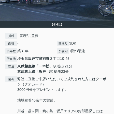
【外観】
- 管理/共益費 -
賃料
-
3DK
面積
間取り
築31年
1階/3階建
築年数
所在階
埼玉県
坂戸市
浅羽野
３丁目10-45
所在地
東武越生線
「
一本松
」駅 徒歩21分
交通
東武東上線
「
坂戸
」駅 徒歩23分
弊社に直接ご来店いただいてご成約された方にはクーポ
備考
ン（クオカード）
3000円分をプレゼントします。
地域密着40余年の実績。
川越・霞ヶ関・鶴ヶ島・坂戸エリアのお部屋探しには