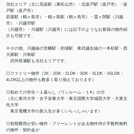
当社エリア（主に高坂駅（東松山市）・北坂戸駅（坂戸市）・坂
戸駅（坂戸市）
若葉駅（鶴ヶ島市）・鶴ヶ島駅（鶴ヶ島市）・霞ヶ関駅（川越
市）・川越市駅
（川越市）・川越駅（川越市）には以下のようなお客様の物件紹
介も可能です。
※その他、川越線の笠幡駅・的場駅 東武越生線の一本松駅・西
大家駅・川角駅
武州長瀬駅も当社エリアです。
◎ファミリー物件（2K・2DK・2LDK・3DK・3LDK・3SLDK・
4LDK以上の物件も数多く取り揃えております）
◎初めての学生一人暮らし（ワンルーム・１K）の方
（主に東洋大学・女子栄養大学・東京国際大学城西大学・大東文
化大学
東京電機大学の新入生が多くいらっしゃいます）
◎初期費用が安い物件・フリーレントがある物件仲介手数料無料
の物件・契約金が