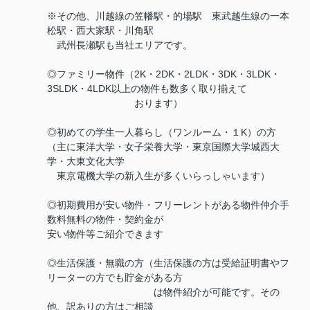
※その他、川越線の笠幡駅・的場駅 東武越生線の一本
松駅・西大家駅・川角駅
武州長瀬駅も当社エリアです。
◎ファミリー物件（2K・2DK・2LDK・3DK・3LDK・
3SLDK・4LDK以上の物件も数多く取り揃えて
おります）
◎初めての学生一人暮らし（ワンルーム・１K）の方
（主に東洋大学・女子栄養大学・東京国際大学城西大
学・大東文化大学
東京電機大学の新入生が多くいらっしゃいます）
◎初期費用が安い物件・フリーレントがある物件仲介手
数料無料の物件・契約金が
安い物件等ご紹介できます
◎生活保護・無職の方（生活保護の方は受給証明書やフ
リーターの方でも貯金がある方
は物件紹介が可能です。その
他、訳ありの方はご相談