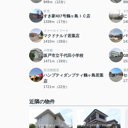
949ｍ（12分）
9
弁当
そ
すき家407号鶴ヶ島ＩＣ店
に
1339ｍ（17分）
1
ファーストフード
フ
マクドナルド若葉店
バ
1410ｍ（18分）
1
小学校
レ
坂戸市立千代田小学校
G
1471ｍ（19分）
1
生活雑貨店
酒
ハンプティダンプティ鶴ヶ島若葉
セ
店
1
1721ｍ（22分）
近隣の物件