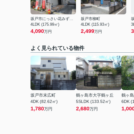
坂戸市にっさい花みず木７丁目
坂戸市柳町
4LDK (175.99㎡)
4LDK (115.93㎡)
3
4,090
2,499
3
万円
万円
よく見られている物件
坂戸市末広町
鶴ヶ島市大字鶴ヶ丘
鶴ヶ島
4DK (82.62㎡)
5SLDK (133.52㎡)
6DK (
1,780
2,680
1,00
万円
万円