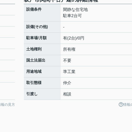
設備条件
閑静な住宅地
駐車2台可
設備(その他)
-
駐車場/月額
有(2台)/0円
土地権利
所有権
国土法届出
不要
用途地域
準工業
取引態様
仲介
引渡し
相談
情報の見方
情報