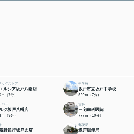
ラッグストア
中学校
エルシア坂戸八幡店
坂戸市立坂戸中学校
20ｍ（7分）
520ｍ（7分）
ーパー
歯科
ルク坂戸八幡店
三宅歯科医院
64ｍ（9分）
777ｍ（10分）
行
郵便局
蔵野銀行坂戸支店
坂戸郵便局