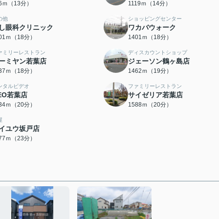
66ｍ（13分）
1119ｍ（14分）
の他
ショッピングセンター
し眼科クリニック
ワカバウォーク
401ｍ（18分）
1401ｍ（18分）
ァミリーレストラン
ディスカウントショップ
ーミヤン若葉店
ジェーソン鶴ヶ島店
437ｍ（18分）
1462ｍ（19分）
ンタルビデオ
ファミリーレストラン
EO若葉店
サイゼリア若葉店
534ｍ（20分）
1588ｍ（20分）
屋
イユウ坂戸店
777ｍ（23分）