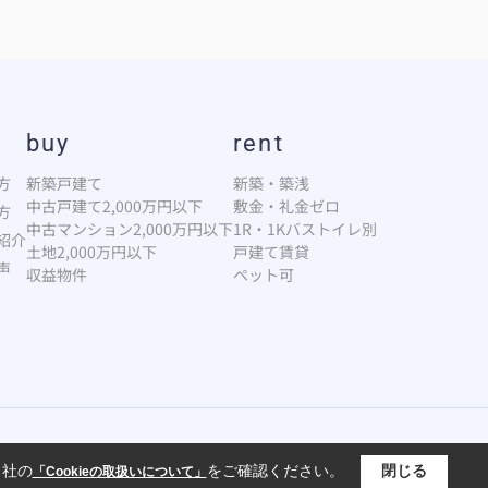
buy
rent
方
新築戸建て
新築・築浅
中古戸建て2,000万円以下
敷金・礼金ゼロ
方
中古マンション2,000万円以下
1R・1Kバストイレ別
紹介
土地2,000万円以下
戸建て賃貸
声
収益物件
ペット可
当社の
をご確認ください。
閉じる
「Cookieの取扱いについて」