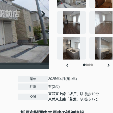
2025年4月(築1年)
築年
有(2台)
駐車
東武東上線
「
坂戸
」駅 徒歩10分
交通
東武東上線
「
若葉
」駅 徒歩12分
坂戸市関間中古戸建の詳細情報