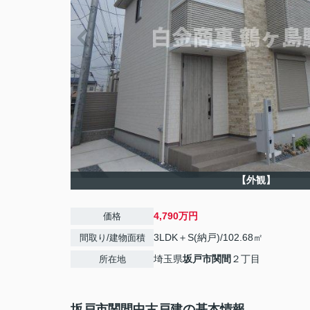
【外観】
4,790万円
価格
3LDK＋S(納戸)/102.68㎡
間取り/建物面積
埼玉県
坂戸市
関間
２丁目
所在地
坂戸市関間中古戸建の基本情報