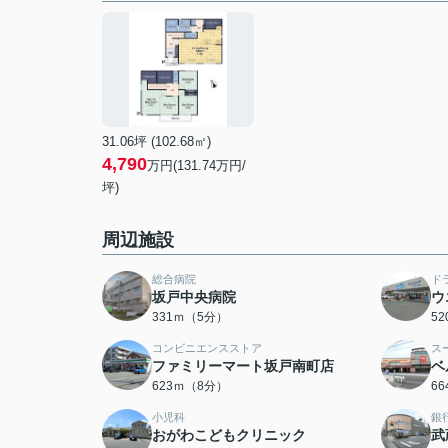
31.06坪 (102.68㎡)
4,790
万円(131.74万円/
坪)
周辺施設
総合病院
ド
坂戸中央病院
ウ
331ｍ（5分）
5
コンビニエンスストア
ス
ファミリーマート坂戸南町店
ベ
623ｍ（8分）
6
小児科
銀
おがわこどもクリニック
武