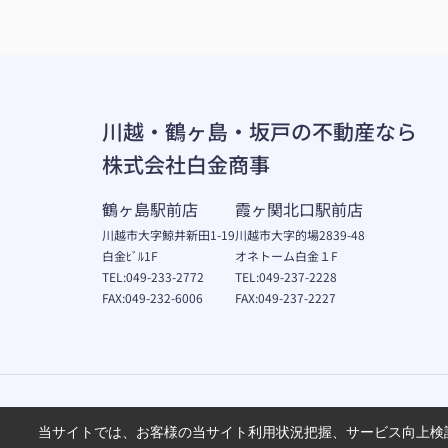
川越・鶴ヶ島・坂戸の不動産なら
株式会社白金商事
鶴ヶ島駅前店
霞ヶ関北口駅前店
川越市大字鯨井新田1-19
川越市大字的場2839-48
白金ﾋﾞﾙ1F
オネトーム白金１F
TEL:049-233-2772
TEL:049-237-2228
FAX:049-232-6006
FAX:049-237-2227
当サイトでは、お客様の当サイト利用状況把握、サービス向上検討