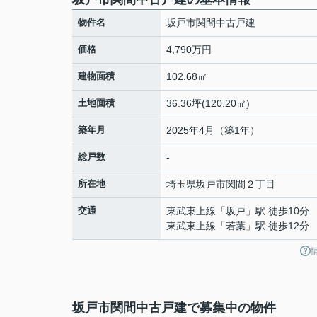
物件名
坂戸市関間中古戸建
価格
4,790万円
建物面積
102.68㎡
土地面積
36.36坪(120.20㎡)
築年月
2025年4月（築1年）
総戸数
-
所在地
埼玉県
坂戸市
関間
２丁目
交通
東武東上線
「
坂戸
」駅 徒歩10分
東武東上線
「
若葉
」駅 徒歩12分
坂戸市関間中古戸建で募集中の物件