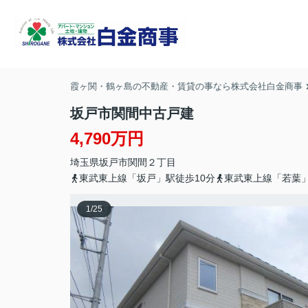
霞ヶ関・鶴ヶ島の不動産・賃貸の事なら株式会社白金商事
坂戸市関間中古戸建
4,790万円
埼玉県
坂戸市
関間
２丁目
東武東上線「坂戸」駅徒歩10分
東武東上線「若葉」
1
/
25