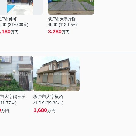
坂戸市仲町
坂戸市大字片柳
LDK (3180.00㎡)
4LDK (112.19㎡)
,180
3,280
万円
万円
市大字鶴ヶ丘
坂戸市大字横沼
111.77㎡)
4LDK (99.36㎡)
0
1,680
万円
万円