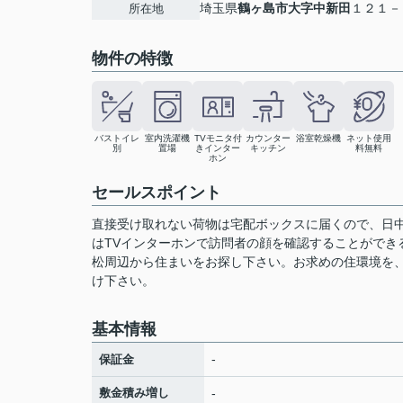
埼玉県
鶴ヶ島市
大字中新田
１２１－
所在地
物件の特徴
バストイレ
室内洗濯機
TVモニタ付
カウンター
浴室乾燥機
ネット使用
別
置場
きインター
キッチン
料無料
ホン
セールスポイント
直接受け取れない荷物は宅配ボックスに届くので、日
はTVインターホンで訪問者の顔を確認することができ
松周辺から住まいをお探し下さい。お求めの住環境を、tsurug
け下さい。
基本情報
-
保証金
敷金積み増し
-