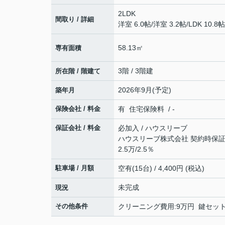
2LDK
間取り / 詳細
洋室 6.0帖
/
洋室 3.2帖
/
LDK 10.8帖
58.13㎡
専有面積
3階 / 3階建
所在階 / 階建て
2026年9月(予定)
築年月
保険会社 / 料金
有 住宅保険料 / -
保証会社 / 料金
必加入 / ハウスリーブ
ハウスリーブ株式会社 契約時保証委
2.5万/2.5％
駐車場 / 月額
空有(15台) / 4,400円 (税込)
未完成
現況
その他条件
クリーニング費用:9万円 鍵セット費