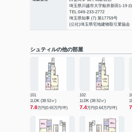
埼玉県川越市大字鯨井新田1-19 白金
TEL:049-233-2772
埼玉県知事 (7) 第17759号
(公社)埼玉県宅地建物取引業協会
シュティルの他の部屋
101
102
1
1LDK (38.52㎡)
1LDK (38.52㎡)
1
7.6
7.4
7
万円(
0.65
万円/坪)
万円(
0.64
万円/坪)