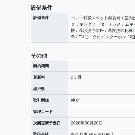
設備条件
設備条件
ペット相談 / ペット飼育可 / 室内洗
クッキングヒーター / システムキッ
機 / 温水洗浄便座 / 洗髪洗面化粧台
料 / TVモニタ付インターホン / 
その他
-
契約期間
0ヶ月
更新料
-
総戸数
仲介
取引態様
-
管理コード
2026年08月20日
次回更新予定日
取扱会社
白金商事 鶴ヶ島駅前店