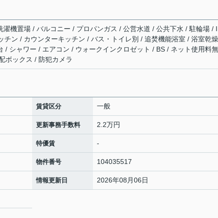
濯機置場 / バルコニー / プロパンガス / 公営水道 / 公共下水 / 駐輪場 / I
チン / カウンターキッチン / バス・トイレ別 / 追焚機能浴室 / 浴室乾
 / シャワー / エアコン / ウォークインクロゼット / BS / ネット使用料
宅配ボックス / 防犯カメラ
一般
賃貸区分
2.2万円
更新事務手数料
-
特優賃
104035517
物件番号
2026年08月06日
情報更新日