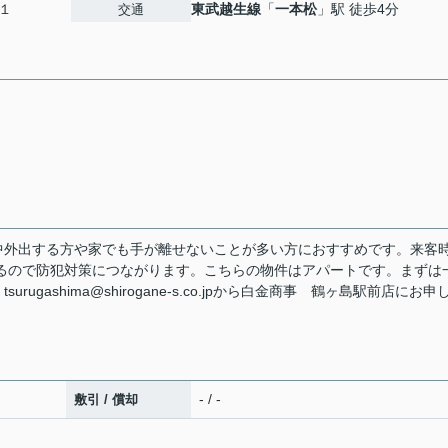
１
東武越生線
「
一本松
」駅 徒歩4分
交通
中外出する方や家でも手が離せないことが多い方におすすめです。来客
るので防犯対策につながります。こちらの物件はアパートです。まずは
ashima@shirogane-s.co.jpから白金商事 鶴ヶ島駅前店にお申
- / -
敷引 / 償却