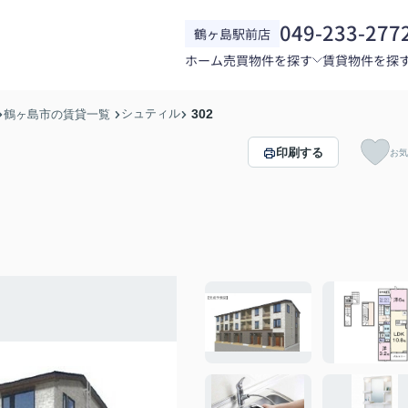
049-233-277
鶴ヶ島駅前店
ホーム
売買物件を探す
賃貸物件を探
シュティル
302
鶴ヶ島市の賃貸一覧
印刷する
お気