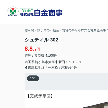
霞ヶ関・鶴ヶ島の不動産・賃貸の事なら株式会社白金商事
シュティル 302
8.8
万円
管理 / 共益費 4,100円
埼玉県
鶴ヶ島市
大字中新田
１２１－１
東武越生線「一本松」駅徒歩4分
1
/
21