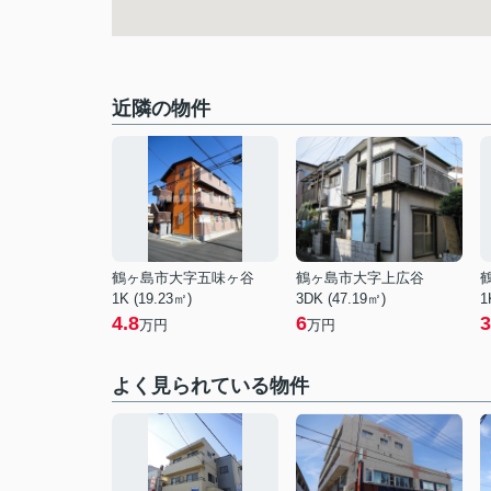
近隣の物件
鶴ヶ島市大字五味ヶ谷
鶴ヶ島市大字上広谷
1K (19.23㎡)
3DK (47.19㎡)
1
4.8
6
3
万円
万円
よく見られている物件