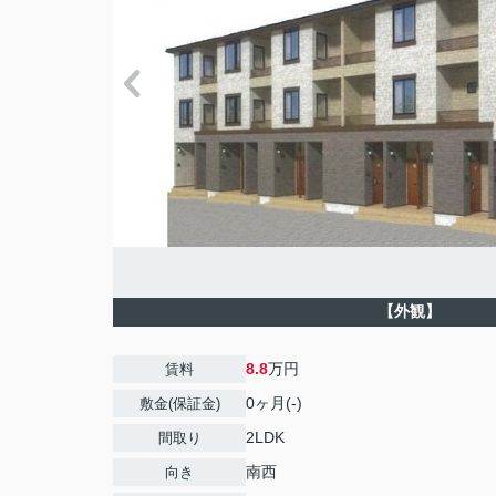
【外観】
8.8
万円
賃料
0ヶ月(-)
敷金(保証金)
2LDK
間取り
南西
向き