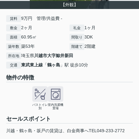
【外観】
9万円 管理/共益費 -
賃料
2ヶ月
1ヶ月
敷金
礼金
60.95㎡
3DK
面積
間取り
築53年
2階建
築年数
階建て
埼玉県
川越市
大字鯨井新田
所在地
東武東上線
「
鶴ヶ島
」駅 徒歩10分
交通
物件の特徴
バストイレ
室内洗濯機
別
置場
セールスポイント
川越・鶴ヶ島・坂戸の賃貸は、白金商事へTEL049-233-2772