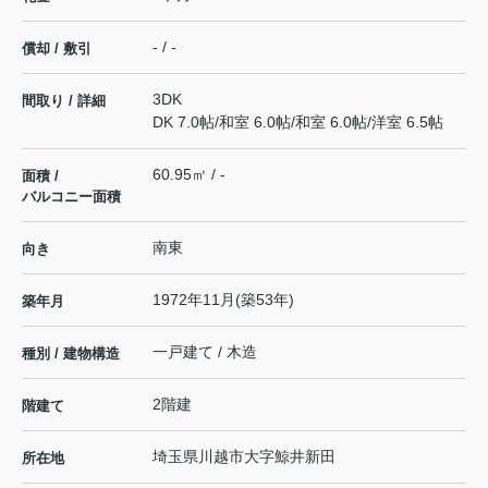
- / -
償却 / 敷引
3DK
間取り / 詳細
DK 7.0帖
/
和室 6.0帖
/
和室 6.0帖
/
洋室 6.5帖
60.95㎡ / -
面積 /
バルコニー面積
南東
向き
1972年11月(築53年)
築年月
一戸建て / 木造
種別 / 建物構造
2階建
階建て
埼玉県
川越市
大字鯨井新田
所在地