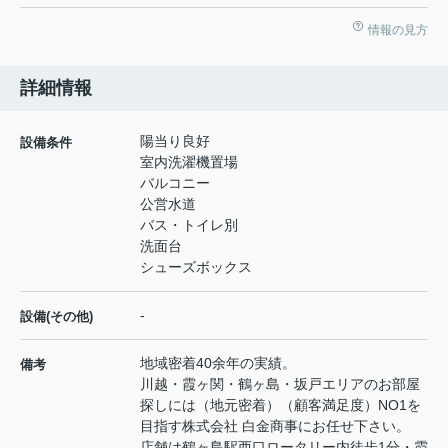
情報の見方
詳細情報
陽当り良好
設備条件
室内洗濯機置場
バルコニー
公営水道
バス・トイレ別
洗面台
シューズボックス
-
設備(その他)
地域密着40余年の実績。
備考
川越・霞ヶ関・鶴ヶ島・坂戸エリアのお部屋
探しには（地元密着）（顧客満足度）NO1を
目指す株式会社 白金商事にお任せ下さい。
店舗は鶴ヶ島駅西口ロータリー内徒歩1分・霞