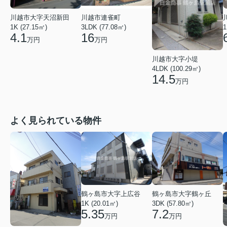
川越市大字天沼新田
川越市連雀町
1K (27.15㎡)
3LDK (77.08㎡)
1
4.1
16
万円
万円
川越市大字小堤
4LDK (100.29㎡)
14.5
万円
よく見られている物件
鶴ヶ島市大字上広谷
鶴ヶ島市大字鶴ヶ丘
1K (20.01㎡)
3DK (57.80㎡)
5.35
7.2
万円
万円