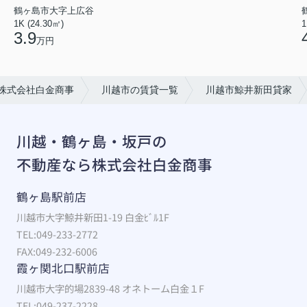
鶴ヶ島市大字上広谷
1K (24.30㎡)
1
3.9
万円
株式会社白金商事
川越市の賃貸一覧
川越市鯨井新田貸家
川越・鶴ヶ島・坂戸の
不動産なら株式会社白金商事
鶴ヶ島駅前店
川越市大字鯨井新田1-19 白金ﾋﾞﾙ1F
TEL:049-233-2772
FAX:049-232-6006
霞ヶ関北口駅前店
川越市大字的場2839-48 オネトーム白金１F
TEL:049-237-2228