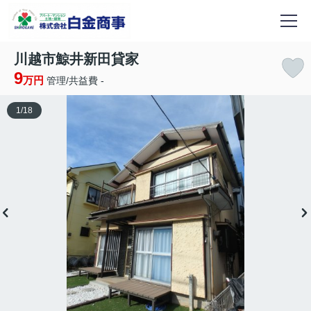
川越市鯨井新田貸家
9
万円
管理/共益費 -
1
/
18