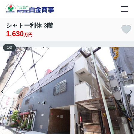
シャトー利休 3階
1,630
万円
1
/
3