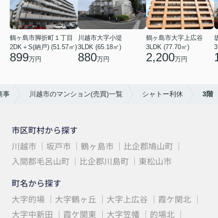
鶴ヶ島市脚折町１丁目
川越市大字小堤
鶴ヶ島市大字上広谷
2DK＋S(納戸) (51.57㎡)
3LDK (65.18㎡)
3LDK (77.70㎡)
3
899
880
2,200
万円
万円
万円
商事
川越市のマンション(売買)一覧
シャトー利休
3階
市区町村から探す
川越市
坂戸市
鶴ヶ島市
比企郡鳩山町
入間郡毛呂山町
比企郡川島町
東松山市
町名から探す
大字的場
大字鶴ヶ丘
大字上広谷
霞ケ関北
大字中新田
霞ケ関東
大字笠幡
的場北