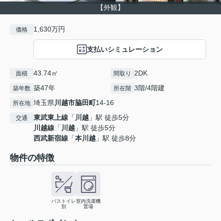
【外観】
1,630万円
価格
支払いシミュレーション
43.74㎡
2DK
面積
間取り
築47年
3階/4階建
築年数
所在階
埼玉県
川越市
脇田町
14-16
所在地
東武東上線
「
川越
」駅 徒歩5分
交通
川越線
「
川越
」駅 徒歩5分
西武新宿線
「
本川越
」駅 徒歩8分
物件の特徴
バストイレ
室内洗濯機
別
置場