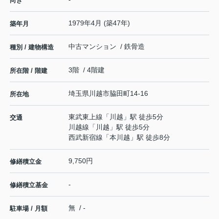
向き
1979年4月 (築47年)
築年月
中古マンション / 鉄骨造
種別 / 建物構造
3階 / 4階建
所在階 / 階建
埼玉県
川越市
脇田町
14-16
所在地
東武東上線
「
川越
」駅 徒歩5分
交通
川越線
「
川越
」駅 徒歩5分
西武新宿線
「
本川越
」駅 徒歩8分
9,750円
修繕積立金
-
修繕積立基金
無 / -
駐車場 / 月額