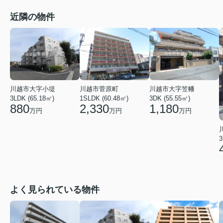
近隣の物件
川越市大字小堤
川越市菅原町
川越市大字笠幡
3LDK (65.18㎡)
1SLDK (60.48㎡)
3DK (55.55㎡)
880
2,330
1,180
万円
万円
万円
3
よく見られている物件