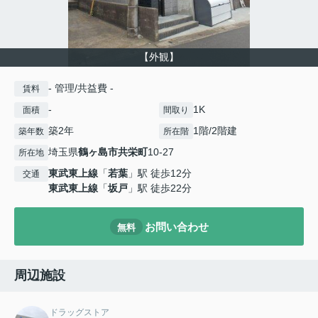
【外観】
- 管理/共益費 -
賃料
-
1K
面積
間取り
築2年
1階/2階建
築年数
所在階
埼玉県
鶴ヶ島市
共栄町
10-27
所在地
東武東上線
「
若葉
」駅 徒歩12分
交通
東武東上線
「
坂戸
」駅 徒歩22分
お問い合わせ
無料
周辺施設
ドラッグストア