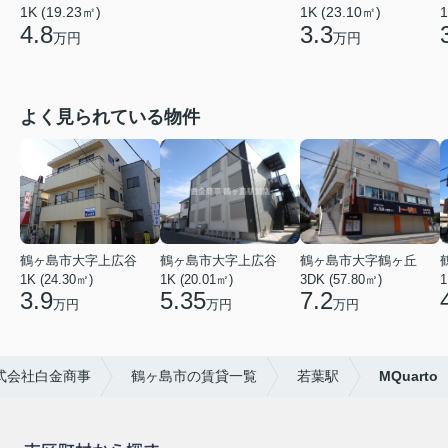
1K (19.23㎡)
1K (23.10㎡)
1
4.8
3.3
万円
万円
よく見られている物件
鶴ヶ島市大字上広谷
鶴ヶ島市大字上広谷
鶴ヶ島市大字鶴ヶ丘
1K (24.30㎡)
1K (20.01㎡)
3DK (57.80㎡)
1
3.9
5.35
7.2
万円
万円
万円
式会社白金商事
鶴ヶ島市の賃貸一覧
若葉駅
MQuarto