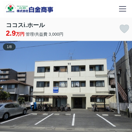
ココスi.ホール
2.9
万円
管理/共益費 3,000円
1
/
8