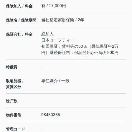
有 / 17,000円
保険加入 / 料金
当社指定家財保険 / 2年
保険名 / 保険期間
必加入
保証会社 / 料金
日本セーフティー
初回保証：賃料等の50％（最低保証料2万
円）継続保証料：保証開始から毎月800円
-
特優賃
専任媒介 / 一般
取引態様 /
賃貸区分
-
総戸数
98450365
物件番号
-
管理コード