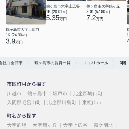
鶴ヶ島市大字上広谷
鶴ヶ島市大字鶴ヶ丘
1K (20.01㎡)
3DK (57.80㎡)
5.35
7.2
万円
万円
鶴ヶ島市大字上広谷
1K (24.30㎡)
1
3.9
万円
会社白金商事
鶴ヶ島市の賃貸一覧
ココスi.ホール
3階
市区町村から探す
川越市
鶴ヶ島市
坂戸市
比企郡鳩山町
入間郡毛呂山町
比企郡川島町
東松山市
町名から探す
大字的場
大字鶴ヶ丘
大字上広谷
霞ケ関北