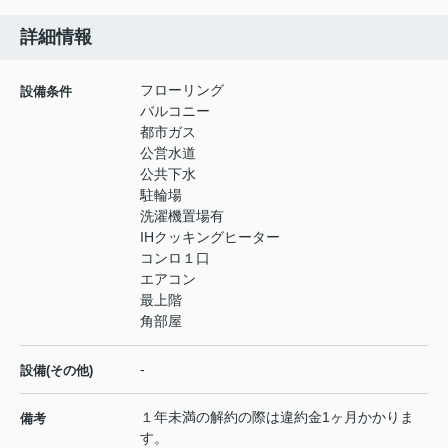
詳細情報
フローリング
設備条件
バルコニー
都市ガス
公営水道
公共下水
駐輪場
洗濯機置場有
IHクッキングヒーター
コンロ１口
エアコン
最上階
角部屋
-
設備(その他)
１年未満の解約の際は違約金1ヶ月かかりま
備考
す。