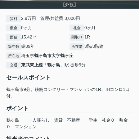
【外観】
2.9万円 管理/共益費 3,000円
賃料
0ヶ月
0ヶ月
敷金
礼金
15.42㎡
1R
面積
間取り
築39年
3階/3階建
築年数
所在階
埼玉県
鶴ヶ島市
大字鶴ヶ丘
所在地
東武東上線
「
鶴ヶ島
」駅 徒歩9分
交通
セールスポイント
鶴ヶ島市9分。鉄筋コンクリートマンションの1R。IHコンロ1口
付。
ポイント
鶴ヶ島
一人暮らし
賃貸
不動産
学生
礼金０
敷金
０
マンション