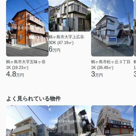
鶴ヶ島市大字上広谷
3DK (47.19㎡)
6
万円
鶴ヶ島市大字五味ヶ谷
鶴ヶ島市松ヶ丘３丁目
1K (19.23㎡)
1K (26.49㎡)
1
4.8
3
万円
万円
よく見られている物件