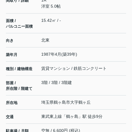
1R
間取り / 詳細
洋室 5.0帖
15.42㎡ / -
面積 /
バルコニー面積
北東
向き
1987年4月(築39年)
築年月
賃貸マンション / 鉄筋コンクリート
種別 / 建物構造
3階 / 3階 / 3階建
部屋 /
所在階 / 階建て
埼玉県
鶴ヶ島市
大字鶴ヶ丘
所在地
東武東上線
「
鶴ヶ島
」駅 徒歩9分
交通
空無 / 6,600円 (税込)
駐車場 / 月額