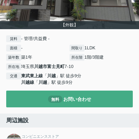
【外観】
- 管理/共益費 -
賃料
-
1LDK
面積
間取り
築1年
1階/3階建
築年数
所在階
埼玉県
川越市
富士見町
7-10
所在地
東武東上線
「
川越
」駅 徒歩9分
交通
川越線
「
川越
」駅 徒歩9分
お問い合わせ
無料
周辺施設
コンビニエンスストア