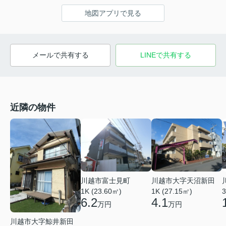
地図アプリで見る
メールで共有する
LINEで共有する
近隣の物件
川越市富士見町
川越市大字天沼新田
1K (23.60㎡)
1K (27.15㎡)
3
6.2
4.1
万円
万円
川越市大字鯨井新田