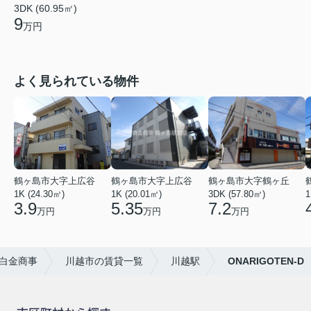
3DK (60.95㎡)
9
万円
よく見られている物件
鶴ヶ島市大字上広谷
鶴ヶ島市大字上広谷
鶴ヶ島市大字鶴ヶ丘
1K (24.30㎡)
1K (20.01㎡)
3DK (57.80㎡)
1
3.9
5.35
7.2
万円
万円
万円
白金商事
川越市の賃貸一覧
川越駅
ONARIGOTEN-D