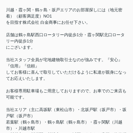
川越・霞ヶ関・鶴ヶ島・坂戸エリアのお部屋探しには（地元密
着）（顧客満足度）NO1
を目指す株式会社 白金商事にお任せ下さい。
店舗は鶴ヶ島駅西口ロータリー内徒歩1分・霞ヶ関駅北口ロータ
リー内徒歩1分
にございます。
当社スタッフ全員が宅地建物取引士なのが強みです。『安心』
『信用』『信頼』
してお客様に喜んで取引していただけるように私達が親身になっ
てお応えいたします。
お客様専用駐車場もご用意しておりますので、お車でのご来店も
可能です。
当社エリア（主に高坂駅（東松山市）・北坂戸駅（坂戸市）・坂
戸駅（坂戸市）
若葉駅（鶴ヶ島市）・鶴ヶ島駅（鶴ヶ島市）・霞ヶ関駅（川越
市）・川越市駅