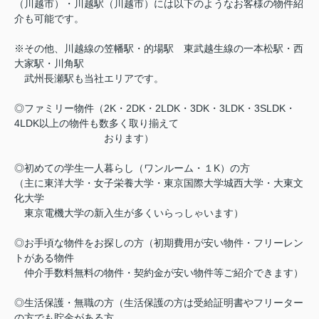
（川越市）・川越駅（川越市）には以下のようなお客様の物件紹
介も可能です。
※その他、川越線の笠幡駅・的場駅 東武越生線の一本松駅・西
大家駅・川角駅
武州長瀬駅も当社エリアです。
◎ファミリー物件（2K・2DK・2LDK・3DK・3LDK・3SLDK・
4LDK以上の物件も数多く取り揃えて
おります）
◎初めての学生一人暮らし（ワンルーム・１K）の方
（主に東洋大学・女子栄養大学・東京国際大学城西大学・大東文
化大学
東京電機大学の新入生が多くいらっしゃいます）
◎お手頃な物件をお探しの方（初期費用が安い物件・フリーレン
トがある物件
仲介手数料無料の物件・契約金が安い物件等ご紹介できます）
◎生活保護・無職の方（生活保護の方は受給証明書やフリーター
の方でも貯金がある方