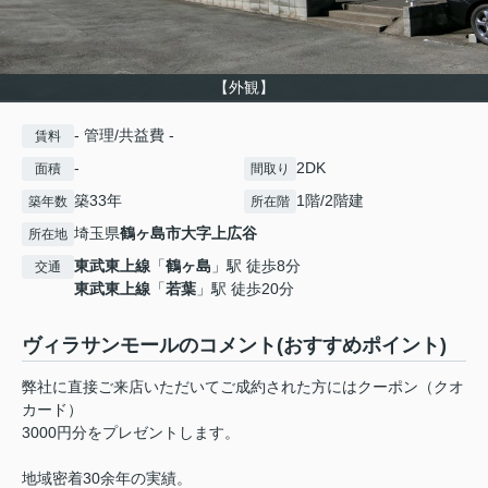
【外観】
- 管理/共益費 -
賃料
-
2DK
面積
間取り
築33年
1階/2階建
築年数
所在階
埼玉県
鶴ヶ島市
大字上広谷
所在地
東武東上線
「
鶴ヶ島
」駅 徒歩8分
交通
東武東上線
「
若葉
」駅 徒歩20分
ヴィラサンモールのコメント(おすすめポイント)
弊社に直接ご来店いただいてご成約された方にはクーポン（クオ
カード）
3000円分をプレゼントします。
地域密着30余年の実績。