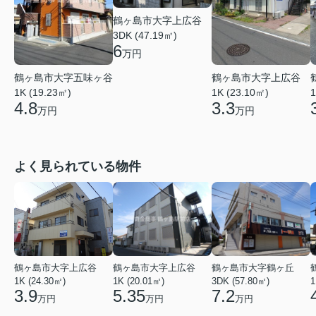
鶴ヶ島市大字上広谷
3DK (47.19㎡)
6
万円
鶴ヶ島市大字五味ヶ谷
鶴ヶ島市大字上広谷
1K (19.23㎡)
1K (23.10㎡)
1
4.8
3.3
万円
万円
よく見られている物件
鶴ヶ島市大字上広谷
鶴ヶ島市大字上広谷
鶴ヶ島市大字鶴ヶ丘
1K (24.30㎡)
1K (20.01㎡)
3DK (57.80㎡)
1
3.9
5.35
7.2
万円
万円
万円