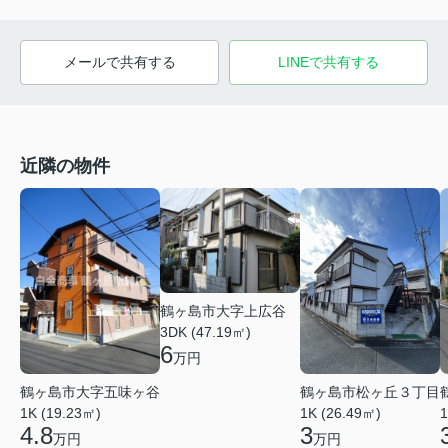
メールで共有する
LINEで共有する
近隣の物件
鶴ヶ島市大字上広谷
3DK (47.19㎡)
6
万円
鶴ヶ島市大字五味ヶ谷
鶴ヶ島市松ヶ丘３丁目
1K (19.23㎡)
1K (26.49㎡)
1
4.8
3
万円
万円