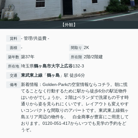
【外観】
- 管理/共益費 -
賃料
-
2K
面積
間取り
築37年
2階/2階建
築年数
所在階
埼玉県
鶴ヶ島市
大字上広谷
132-3
所在地
東武東上線
「
鶴ヶ島
」駅 徒歩6分
交通
新着情報：Golden-Parkの空室情報ならコチラ。朝に慌
備考
てることなく行動するために駅から徒歩6分の駅近物件
はいかがでしょうか。２階はベランダで洗濯もの干す時
通りから姿を見られにくいです。レイアウトも変えやす
いコンパクトな間取りのアパートです。東武東上線鶴ヶ
島エリア周辺の物件を、 白金商事が豊富にご用意して
おります。0120-051-417からいつでも見学の予約をど
うぞ。