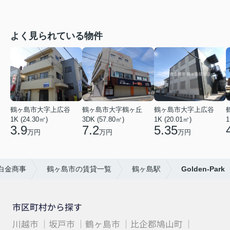
よく見られている物件
鶴ヶ島市大字上広谷
鶴ヶ島市大字鶴ヶ丘
鶴ヶ島市大字上広谷
1K (24.30㎡)
3DK (57.80㎡)
1K (20.01㎡)
1
3.9
7.2
5.35
万円
万円
万円
白金商事
鶴ヶ島市の賃貸一覧
鶴ヶ島駅
Golden-Park
市区町村から探す
川越市
坂戸市
鶴ヶ島市
比企郡鳩山町