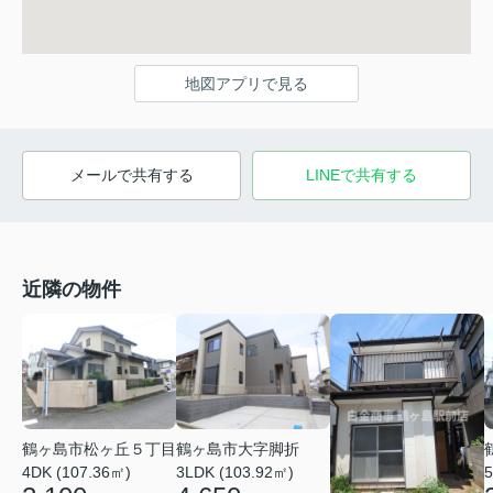
地図アプリで見る
メールで共有する
LINEで共有する
近隣の物件
鶴ヶ島市松ヶ丘５丁目
鶴ヶ島市大字脚折
4DK (107.36㎡)
3LDK (103.92㎡)
5