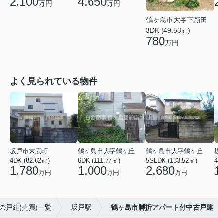
2,100
4,650
万円
万円
鶴ヶ島市大字下新田
3DK (49.53㎡)
780
万円
よく見られている物件
坂戸市末広町
鶴ヶ島市大字鶴ヶ丘
鶴ヶ島市大字鶴ヶ丘
4DK (82.62㎡)
6DK (111.77㎡)
5SLDK (133.52㎡)
4
1,780
1,000
2,680
万円
万円
万円
の戸建(売買)一覧
坂戸駅
鶴ヶ島市脚折アパート付中古戸建