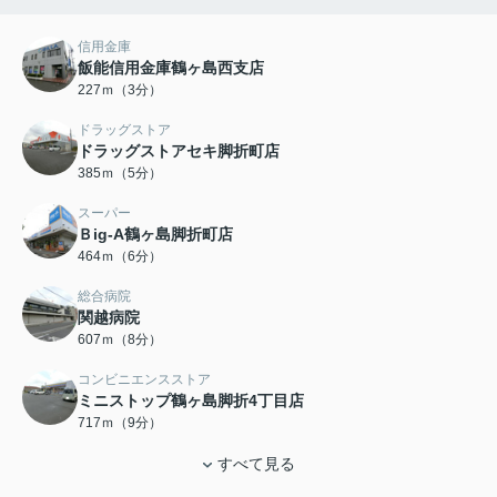
信用金庫
飯能信用金庫鶴ヶ島西支店
227ｍ（3分）
ドラッグストア
ドラッグストアセキ脚折町店
385ｍ（5分）
スーパー
Ｂig-A鶴ヶ島脚折町店
464ｍ（6分）
総合病院
関越病院
607ｍ（8分）
コンビニエンスストア
ミニストップ鶴ヶ島脚折4丁目店
717ｍ（9分）
すべて見る