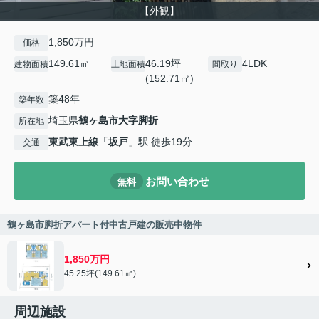
【外観】
1,850万円
価格
149.61㎡
46.19坪
4LDK
建物面積
土地面積
間取り
(152.71㎡)
築48年
築年数
埼玉県
鶴ヶ島市
大字脚折
所在地
東武東上線
「
坂戸
」駅 徒歩19分
交通
お問い合わせ
無料
鶴ヶ島市脚折アパート付中古戸建の販売中物件
1,850万円
45.25坪(149.61㎡)
周辺施設