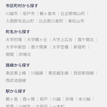
市区町村から探す
川越市
坂戸市
鶴ヶ島市
比企郡鳩山町
入間郡毛呂山町
比企郡川島町
東松山市
町名から探す
大字的場
大字鶴ヶ丘
大字上広谷
霞ケ関北
大字中新田
霞ケ関東
大字笠幡
新宿町
関間
的場北
路線から探す
東武東上線
川越線
東武越生線
西武新宿線
西武池袋線
駅から探す
鶴ヶ島
霞ヶ関
坂戸
川越
的場
本川越
若葉
川越市
北坂戸
一本松