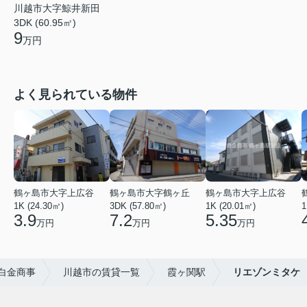
川越市大字鯨井新田
3DK (60.95㎡)
9
万円
よく見られている物件
鶴ヶ島市大字上広谷
鶴ヶ島市大字鶴ヶ丘
鶴ヶ島市大字上広谷
1K (24.30㎡)
3DK (57.80㎡)
1K (20.01㎡)
1
3.9
7.2
5.35
万円
万円
万円
白金商事
川越市の賃貸一覧
霞ヶ関駅
リエゾンミタケ