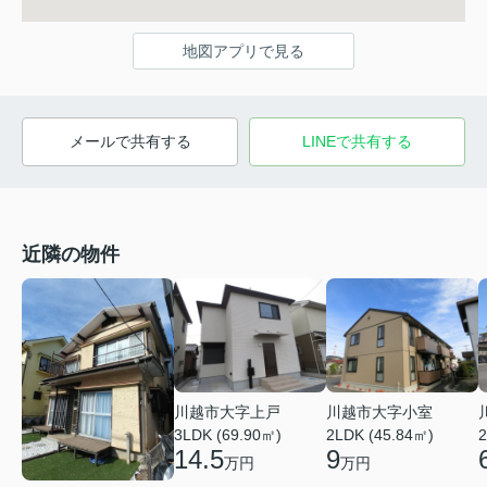
地図アプリで見る
メールで共有する
LINEで共有する
近隣の物件
川越市大字上戸
川越市大字小室
3LDK (69.90㎡)
2LDK (45.84㎡)
2
14.5
9
万円
万円