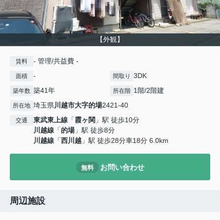
【外観】
- 管理/共益費 -
賃料
-
3DK
面積
間取り
築41年
1階/2階建
築年数
所在階
埼玉県
川越市
大字的場
2421-40
所在地
東武東上線
「
霞ヶ関
」駅 徒歩10分
交通
川越線
「
的場
」駅 徒歩8分
川越線
「
西川越
」駅 徒歩28分車18分 6.0km
お問い合わせ
無料
周辺施設