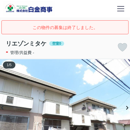
この物件の募集は終了しました。
リエゾンミタケ
空室0
-
管理/共益費 -
1
/
5