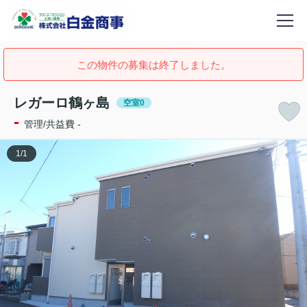
この物件の募集は終了しました。
レガーロ鶴ヶ島
空室0
-
管理/共益費 -
1
/
1