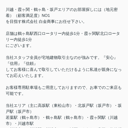
川越・霞ヶ関・鶴ヶ島・坂戸エリアのお部屋探しには（地元密
着）（顧客満足度）NO1
を目指す株式会社 白金商事にお任せ下さい。
店舗は鶴ヶ島駅西口ロータリー内徒歩1分・霞ヶ関駅北口ロータ
リー内徒歩1分
にございます。
当社スタッフ全員が宅地建物取引士なのが強みです。『安心』
『信用』『信頼』
してお客様に喜んで取引していただけるように私達が親身になっ
てお応えいたします。
お客様専用駐車場もご用意しておりますので、お車でのご来店も
可能です。
当社エリア（主に高坂駅（東松山市）・北坂戸駅（坂戸市）・坂
戸駅（坂戸市）
若葉駅（鶴ヶ島市）・鶴ヶ島駅（鶴ヶ島市）・霞ヶ関駅（川越
市）・川越市駅