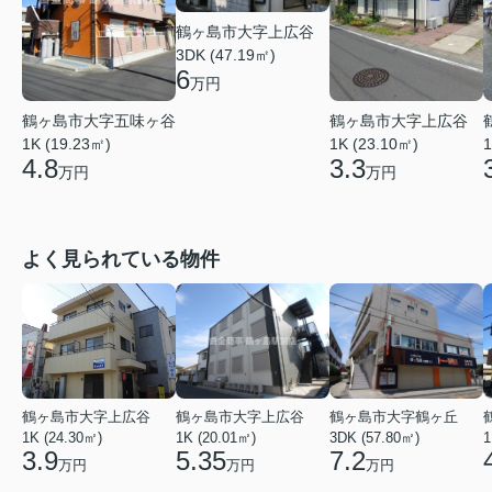
鶴ヶ島市大字上広谷
3DK (47.19㎡)
6
万円
鶴ヶ島市大字五味ヶ谷
鶴ヶ島市大字上広谷
1K (19.23㎡)
1K (23.10㎡)
1
4.8
3.3
万円
万円
よく見られている物件
鶴ヶ島市大字上広谷
鶴ヶ島市大字上広谷
鶴ヶ島市大字鶴ヶ丘
1K (24.30㎡)
1K (20.01㎡)
3DK (57.80㎡)
1
3.9
5.35
7.2
万円
万円
万円