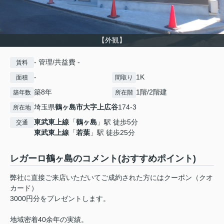
【外観】
- 管理/共益費 -
賃料
-
1K
面積
間取り
築8年
1階/2階建
築年数
所在階
埼玉県
鶴ヶ島市
大字上広谷
174-3
所在地
東武東上線
「
鶴ヶ島
」駅 徒歩5分
交通
東武東上線
「
若葉
」駅 徒歩25分
レガーロ鶴ヶ島のコメント(おすすめポイント)
弊社に直接ご来店いただいてご成約された方にはクーポン（クオ
カード）
3000円分をプレゼントします。
地域密着40余年の実績。