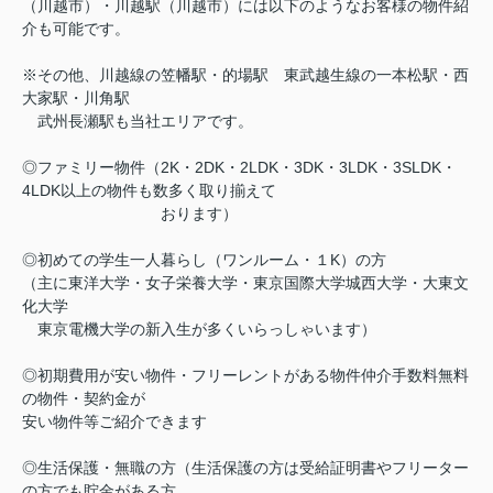
（川越市）・川越駅（川越市）には以下のようなお客様の物件紹
介も可能です。
※その他、川越線の笠幡駅・的場駅 東武越生線の一本松駅・西
大家駅・川角駅
武州長瀬駅も当社エリアです。
◎ファミリー物件（2K・2DK・2LDK・3DK・3LDK・3SLDK・
4LDK以上の物件も数多く取り揃えて
おります）
◎初めての学生一人暮らし（ワンルーム・１K）の方
（主に東洋大学・女子栄養大学・東京国際大学城西大学・大東文
化大学
東京電機大学の新入生が多くいらっしゃいます）
◎初期費用が安い物件・フリーレントがある物件仲介手数料無料
の物件・契約金が
安い物件等ご紹介できます
◎生活保護・無職の方（生活保護の方は受給証明書やフリーター
の方でも貯金がある方