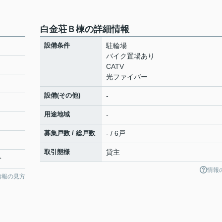
白金荘Ｂ棟の詳細情報
設備条件
駐輪場
バイク置場あり
CATV
光ファイバー
設備(その他)
-
用途地域
-
募集戸数 / 総戸数
- / 6戸
取引態様
貸主
分
情報
情報の見方