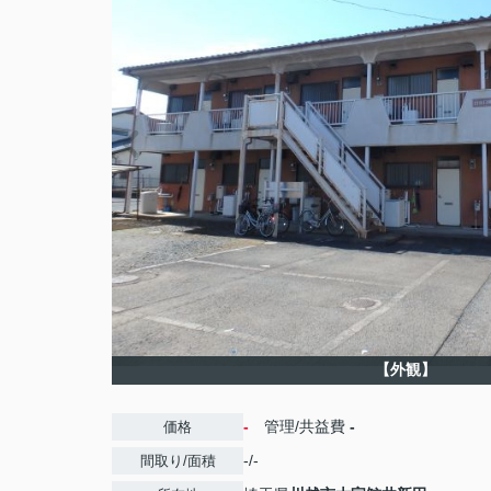
【外観】
-
管理/共益費
-
価格
-/-
間取り/面積