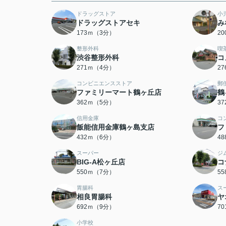
ドラッグストア
小
ドラッグストアセキ
み
173ｍ（3分）
2
整形外科
喫
渋谷整形外科
コ
271ｍ（4分）
2
コンビニエンスストア
郵
ファミリーマート鶴ヶ丘店
鶴
362ｍ（5分）
3
信用金庫
コ
飯能信用金庫鶴ヶ島支店
フ
432ｍ（6分）
4
スーパー
ジ
BIG-A松ヶ丘店
コ
550ｍ（7分）
5
胃腸科
ス
相良胃腸科
ヤ
692ｍ（9分）
7
小学校