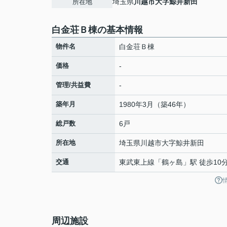
埼玉県
川越市
大字鯨井新田
所在地
白金荘Ｂ棟の基本情報
物件名
白金荘Ｂ棟
価格
-
管理/共益費
-
築年月
1980年3月（築46年）
総戸数
6戸
所在地
埼玉県
川越市
大字鯨井新田
交通
東武東上線
「
鶴ヶ島
」駅 徒歩10
周辺施設