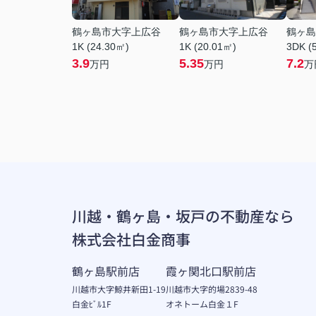
鶴ヶ島市大字上広谷
鶴ヶ島市大字上広谷
鶴ヶ島
1K (24.30㎡)
1K (20.01㎡)
3DK (
3.9
5.35
7.2
万円
万円
万
川越・鶴ヶ島・坂戸の不動産なら
株式会社白金商事
鶴ヶ島駅前店
霞ヶ関北口駅前店
川越市大字鯨井新田1-19
川越市大字的場2839-48
白金ﾋﾞﾙ1F
オネトーム白金１F