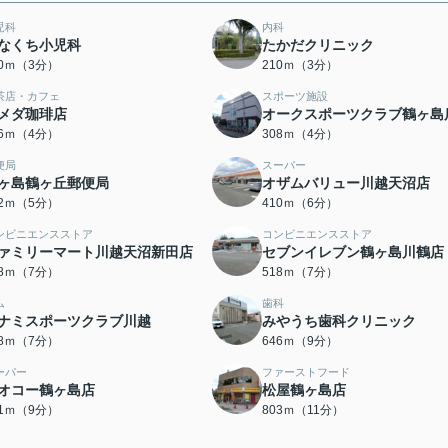
児科
内科
なくち小児科
たかだクリニック
00ｍ（3分）
210ｍ（3分）
茶店・カフェ
スポーツ施設
メダ珈琲店
オークスポーツクラブ鶴ヶ島
76ｍ（4分）
308ｍ（4分）
便局
スーパー
ヶ島鶴ヶ丘郵便局
オザムバリュー川越天沼店
72ｍ（5分）
410ｍ（6分）
ンビニエンスストア
コンビニエンスストア
ァミリーマート川越天沼新田店
セブンイレブン鶴ヶ島川鶴店
88ｍ（7分）
518ｍ（7分）
ム
歯科
ナミスポーツクラブ川越
みやうち歯科クリニック
58ｍ（7分）
646ｍ（9分）
ーパー
ファーストフード
オコー鶴ヶ島店
松屋鶴ヶ島店
01ｍ（9分）
803ｍ（11分）