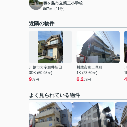
鶴ヶ島市立第二小学校
867ｍ（11分）
近隣の物件
川越市大字鯨井新田
川越市富士見町
3DK (60.95㎡)
1K (23.60㎡)
1
9
6.2
4
万円
万円
よく見られている物件