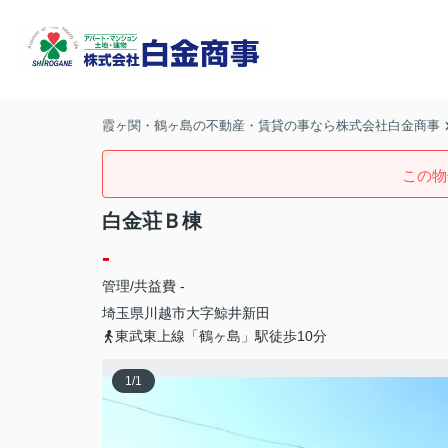
霞ヶ関・鶴ヶ島の不動産・賃貸の事なら株式会社白金商事
この物
白金荘Ｂ棟
-
管理/共益費 -
埼玉県
川越市
大字鯨井新田
東武東上線「鶴ヶ島」駅徒歩10分
1
/
1