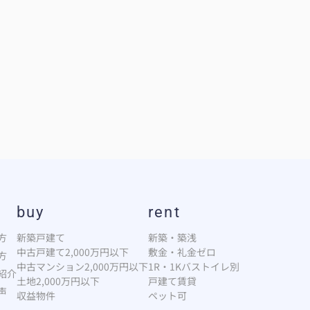
buy
rent
方
新築戸建て
新築・築浅
中古戸建て2,000万円以下
敷金・礼金ゼロ
方
中古マンション2,000万円以下
1R・1Kバストイレ別
紹介
土地2,000万円以下
戸建て賃貸
声
収益物件
ペット可