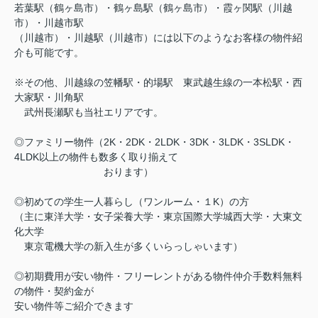
若葉駅（鶴ヶ島市）・鶴ヶ島駅（鶴ヶ島市）・霞ヶ関駅（川越
市）・川越市駅
（川越市）・川越駅（川越市）には以下のようなお客様の物件紹
介も可能です。
※その他、川越線の笠幡駅・的場駅 東武越生線の一本松駅・西
大家駅・川角駅
武州長瀬駅も当社エリアです。
◎ファミリー物件（2K・2DK・2LDK・3DK・3LDK・3SLDK・
4LDK以上の物件も数多く取り揃えて
おります）
◎初めての学生一人暮らし（ワンルーム・１K）の方
（主に東洋大学・女子栄養大学・東京国際大学城西大学・大東文
化大学
東京電機大学の新入生が多くいらっしゃいます）
◎初期費用が安い物件・フリーレントがある物件仲介手数料無料
の物件・契約金が
安い物件等ご紹介できます