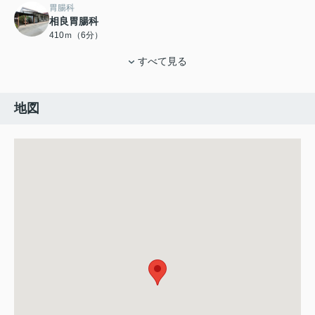
胃腸科
相良胃腸科
410ｍ（6分）
すべて見る
地図