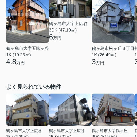
鶴ヶ島市大字上広谷
3DK (47.19㎡)
6
万円
鶴ヶ島市大字五味ヶ谷
鶴ヶ島市松ヶ丘３丁目
1K (19.23㎡)
1K (26.49㎡)
1
4.8
3
万円
万円
よく見られている物件
鶴ヶ島市大字上広谷
鶴ヶ島市大字上広谷
鶴ヶ島市大字鶴ヶ丘
1K (24.30㎡)
1K (20.01㎡)
3DK (57.80㎡)
1