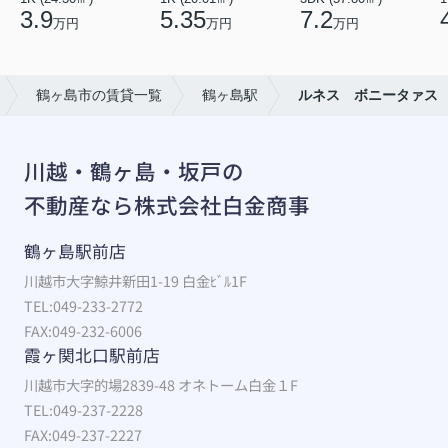
3.9
5.35
7.2
万円
万円
万円
鶴ヶ島市の賃貸一覧
鶴ヶ島駅
ルネス ボニータァス
川越・鶴ヶ島・坂戸の
不動産なら株式会社白金商事
鶴ヶ島駅前店
川越市大字鯨井新田1-19 白金ﾋﾞﾙ1F
TEL:049-233-2772
FAX:049-232-6006
霞ヶ関北口駅前店
川越市大字的場2839-48 オネトーム白金１F
TEL:049-237-2228
FAX:049-237-2227