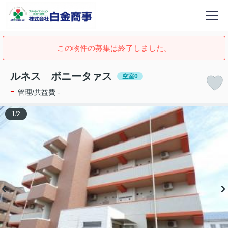
この物件の募集は終了しました。
ルネス ボニータァス
空室0
-
管理/共益費 -
1
/
2