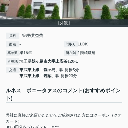
【外観】
- 管理/共益費 -
賃料
-
1LDK
面積
間取り
築15年
1階/4階建
築年数
所在階
埼玉県
鶴ヶ島市
大字上広谷
128-1
所在地
東武東上線
「
鶴ヶ島
」駅 徒歩5分
交通
東武東上線
「
若葉
」駅 徒歩23分
ルネス ボニータァスのコメント(おすすめポイン
ト)
弊社に直接ご来店いただいてご成約された方にはクーポン（クオ
カード）
3000円分をプレゼントします。