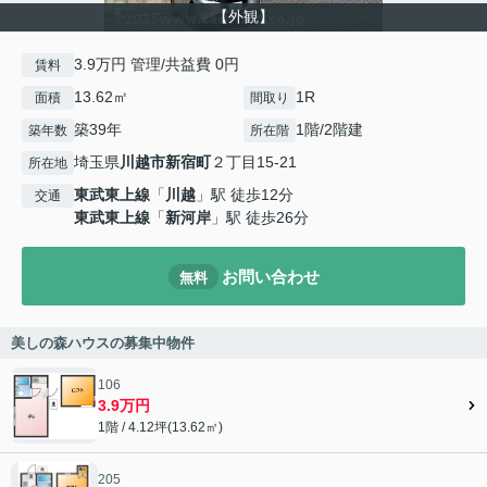
【外観】
3.9万円 管理/共益費 0円
賃料
13.62㎡
1R
面積
間取り
築39年
1階/2階建
築年数
所在階
埼玉県
川越市
新宿町
２丁目15-21
所在地
東武東上線
「
川越
」駅 徒歩12分
交通
東武東上線
「
新河岸
」駅 徒歩26分
お問い合わせ
無料
美しの森ハウスの募集中物件
106
3.9万円
1階 / 4.12坪(13.62㎡)
205