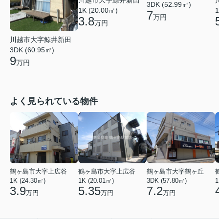
3DK (52.99㎡)
1K (20.00㎡)
1
7
万円
3.8
万円
川越市大字鯨井新田
3DK (60.95㎡)
9
万円
よく見られている物件
鶴ヶ島市大字上広谷
鶴ヶ島市大字上広谷
鶴ヶ島市大字鶴ヶ丘
1K (24.30㎡)
1K (20.01㎡)
3DK (57.80㎡)
1
3.9
5.35
7.2
万円
万円
万円