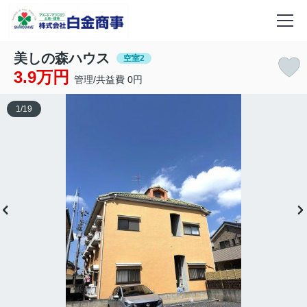
美しの森ハウス
空室2
3.9万円
管理/共益費 0円
1
/
19