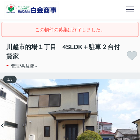
この物件の募集は終了しました。
川越市的場１丁目 4SLDK＋駐車２台付
貸家
-
管理/共益費 -
1
/
3