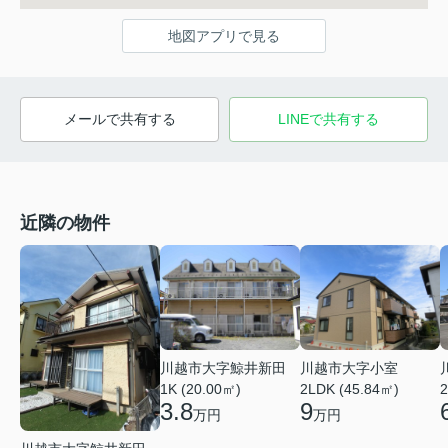
地図アプリで見る
メールで共有する
LINEで共有する
近隣の物件
川越市大字鯨井新田
川越市大字小室
1K (20.00㎡)
2LDK (45.84㎡)
2
3.8
9
万円
万円