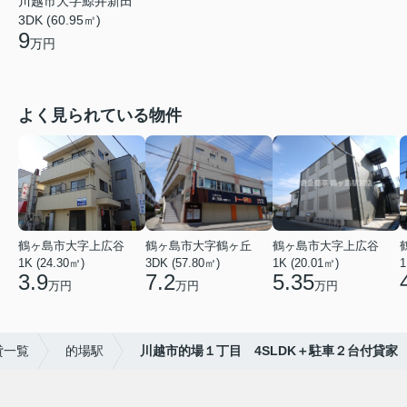
川越市大字鯨井新田
3DK (60.95㎡)
9
万円
よく見られている物件
鶴ヶ島市大字上広谷
鶴ヶ島市大字鶴ヶ丘
鶴ヶ島市大字上広谷
1K (24.30㎡)
3DK (57.80㎡)
1K (20.01㎡)
1
3.9
7.2
5.35
万円
万円
万円
貸一覧
的場駅
川越市的場１丁目 4SLDK＋駐車２台付貸家