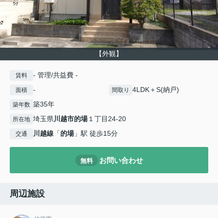
【外観】
- 管理/共益費 -
賃料
-
4LDK＋S(納戸)
面積
間取り
築35年
築年数
埼玉県
川越市
的場
１丁目24-20
所在地
川越線
「
的場
」駅 徒歩15分
交通
お問い合わせ
無料
周辺施設