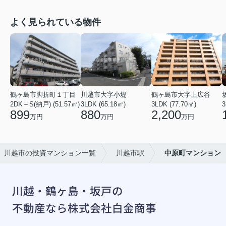
よく見られている物件
鶴ヶ島市脚折町１丁目
川越市大字小堤
鶴ヶ島市大字上広谷
2DK＋S(納戸) (51.57㎡)
3LDK (65.18㎡)
3LDK (77.70㎡)
3
899
880
2,200
万円
万円
万円
川越市の投資マンション一覧
川越市駅
中原町マンション
川越・鶴ヶ島・坂戸の
不動産なら株式会社白金商事