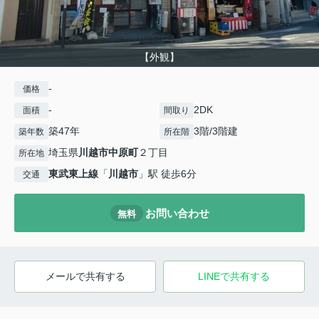
【外観】
-
価格
-
2DK
面積
間取り
築47年
3階/3階建
築年数
所在階
埼玉県
川越市
中原町
２丁目
所在地
東武東上線
「
川越市
」駅 徒歩6分
交通
お問い合わせ
無料
メールで共有する
LINEで共有する