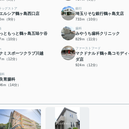
ラッグストア
銀行
エルシア鶴ヶ島西口店
埼玉りそな銀行鶴ヶ島支店
20ｍ（9分）
733ｍ（10分）
当
歯科
っともっと鶴ヶ島五味ケ谷
みやうち歯科クリニック
77ｍ（10分）
829ｍ（11分）
ム
ファーストフード
ナミスポーツクラブ川越
マクドナルド鶴ヶ島コモディ
17ｍ（12分）
ダ店
924ｍ（12分）
腸科
良胃腸科
106ｍ（14分）