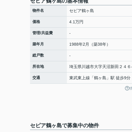
セピア鶴ヶ島の基本情報
物件名
セピア鶴ヶ島
価格
4.1万円
管理/共益費
-
築年月
1988年2月（築38年）
総戸数
-
所在地
埼玉県
川越市
大字天沼新田
２４６-
交通
東武東上線
「
鶴ヶ島
」駅 徒歩9分
セピア鶴ヶ島で募集中の物件