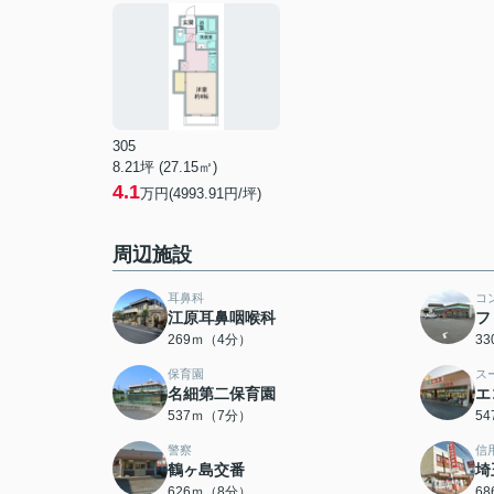
305
8.21坪 (27.15㎡)
4.1
万円(4993.91円/坪)
周辺施設
耳鼻科
コ
江原耳鼻咽喉科
フ
269ｍ（4分）
3
保育園
ス
名細第二保育園
エ
537ｍ（7分）
5
警察
信
鶴ヶ島交番
埼
626ｍ（8分）
6