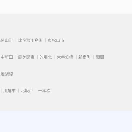
毛呂山町
比企郡川島町
東松山市
字中新田
霞ケ関東
的場北
大字笠幡
新宿町
関間
武池袋線
川越市
北坂戸
一本松