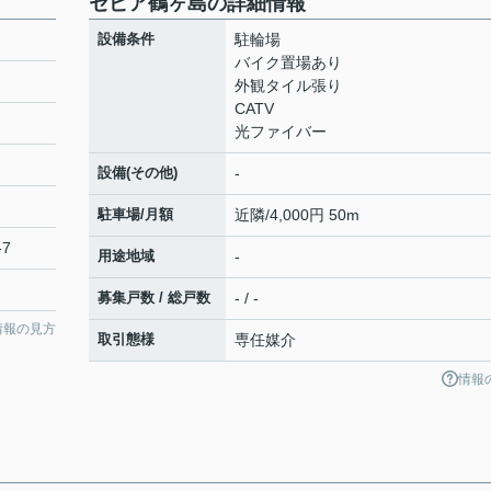
セピア鶴ヶ島の詳細情報
設備条件
駐輪場
バイク置場あり
外観タイル張り
CATV
光ファイバー
設備(その他)
-
駐車場/月額
近隣/4,000円 50m
7
用途地域
-
募集戸数 / 総戸数
- / -
情報の見方
取引態様
専任媒介
情報