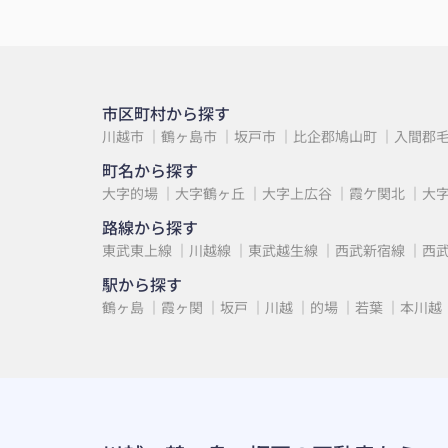
市区町村から探す
川越市
鶴ヶ島市
坂戸市
比企郡鳩山町
入間郡
町名から探す
大字的場
大字鶴ヶ丘
大字上広谷
霞ケ関北
大
路線から探す
東武東上線
川越線
東武越生線
西武新宿線
西
駅から探す
鶴ヶ島
霞ヶ関
坂戸
川越
的場
若葉
本川越