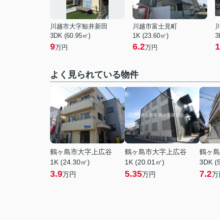
川越市大字鯨井新田
川越市富士見町
3DK (60.95㎡)
1K (23.60㎡)
3
9
6.2
1
万円
万円
よく見られている物件
鶴ヶ島市大字上広谷
鶴ヶ島市大字上広谷
鶴ヶ島
1K (24.30㎡)
1K (20.01㎡)
3DK (
3.9
5.35
7.2
万円
万円
万