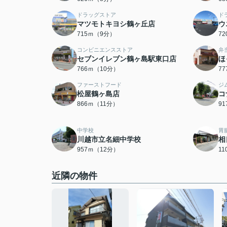
ドラッグストア
ド
マツモトキヨシ鶴ヶ丘店
ウ
715ｍ（9分）
7
コンビニエンスストア
弁
セブンイレブン鶴ヶ島駅東口店
ほ
766ｍ（10分）
7
ファーストフード
ジ
松屋鶴ヶ島店
コ
866ｍ（11分）
9
中学校
胃
川越市立名細中学校
相
957ｍ（12分）
1
近隣の物件