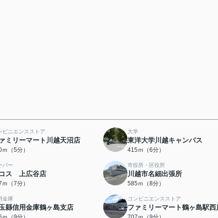
ンビニエンスストア
大学
ァミリーマート川越天沼店
東洋大学川越キャンパス
30ｍ（5分）
415ｍ（6分）
ーパー
市役所・区役所
コス 上広谷店
川越市名細出張所
47ｍ（7分）
585ｍ（8分）
用金庫
コンビニエンスストア
玉縣信用金庫鶴ヶ島支店
ファミリーマート鶴ヶ島駅西
86ｍ（9分）
707ｍ（9分）