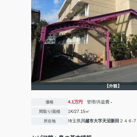
【外観】
4.1万円
管理/共益費
-
価格
1K/27.15㎡
間取り/面積
埼玉県
川越市
大字天沼新田
２４６-7
所在地