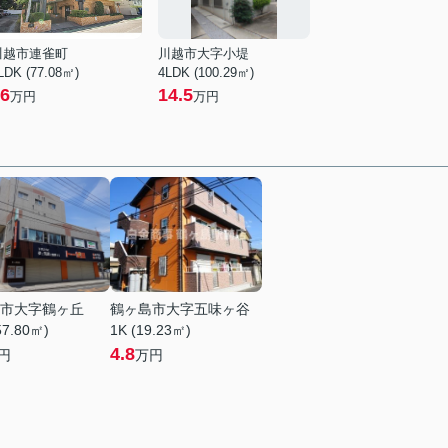
川越市連雀町
川越市大字小堤
LDK (77.08㎡)
4LDK (100.29㎡)
6
14.5
万円
万円
市大字鶴ヶ丘
鶴ヶ島市大字五味ヶ谷
57.80㎡)
1K (19.23㎡)
4.8
円
万円