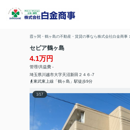
霞ヶ関・鶴ヶ島の不動産・賃貸の事なら株式会社白金商事
セピア鶴ヶ島
4.1万円
管理/共益費 -
埼玉県
川越市
大字天沼新田
２４６-7
東武東上線「鶴ヶ島」駅徒歩9分
1
/
17