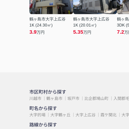
鶴ヶ島市大字上広谷
鶴ヶ島市大字上広谷
鶴ヶ島
1K (24.30㎡)
1K (20.01㎡)
3DK (
3.9
5.35
7.2
万円
万円
万
市区町村から探す
川越市
鶴ヶ島市
坂戸市
比企郡鳩山町
入間郡
町名から探す
大字的場
大字鶴ヶ丘
大字上広谷
霞ケ関北
大
路線から探す