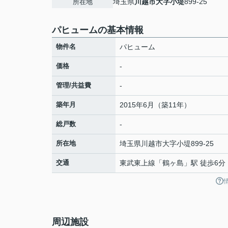
埼玉県
川越市
大字小堤
899-25
所在地
パヒュームの基本情報
物件名
パヒューム
価格
-
管理/共益費
-
築年月
2015年6月（築11年）
総戸数
-
所在地
埼玉県
川越市
大字小堤
899-25
交通
東武東上線
「
鶴ヶ島
」駅 徒歩6分
周辺施設