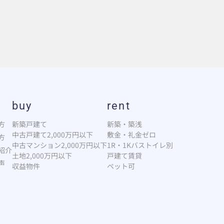
buy
rent
方
新築戸建て
新築・築浅
中古戸建て2,000万円以下
敷金・礼金ゼロ
方
中古マンション2,000万円以下
1R・1Kバストイレ別
紹介
土地2,000万円以下
戸建て賃貸
声
収益物件
ペット可