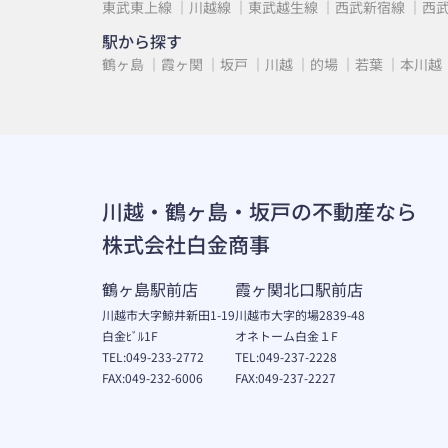
東武東上線
川越線
東武越生線
西武新宿線
西
駅から探す
鶴ヶ島
霞ヶ関
坂戸
川越
的場
若葉
本川越
川越・鶴ヶ島・坂戸の不動産なら
株式会社白金商事
鶴ヶ島駅前店
霞ヶ関北口駅前店
川越市大字鯨井新田1-19
川越市大字的場2839-48
白金ﾋﾞﾙ1F
オネトーム白金１F
TEL:049-233-2772
TEL:049-237-2228
FAX:049-232-6006
FAX:049-237-2227