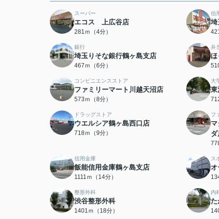
スーパー
信
エコス 上広谷店
埼
281ｍ（4分）
4
銀行
弁
埼玉りそな銀行鶴ヶ島支店
ほ
467ｍ（6分）
5
コンビニエンスストア
大
ファミリーマート川越天沼店
東
573ｍ（8分）
7
ドラッグストア
フ
ウエルシア鶴ヶ島西口店
マ
718ｍ（9分）
ダ
7
信用金庫
ス
飯能信用金庫鶴ヶ島支店
オ
1111ｍ（14分）
1
整形外科
内
渋谷整形外科
た
1401ｍ（18分）
1