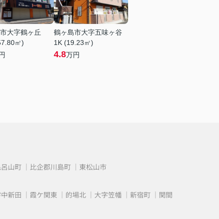
市大字鶴ヶ丘
鶴ヶ島市大字五味ヶ谷
57.80㎡)
1K (19.23㎡)
4.8
円
万円
毛呂山町
比企郡川島町
東松山市
字中新田
霞ケ関東
的場北
大字笠幡
新宿町
関間