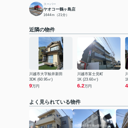
スーパー
ヤオコー鶴ヶ島店
1644ｍ（21分）
近隣の物件
川越市大字鯨井新田
川越市富士見町
3DK (60.95㎡)
1K (23.60㎡)
1
9
6.2
4
万円
万円
よく見られている物件