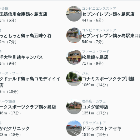
用金庫
コンビニエンスストア
玉縣信用金庫鶴ヶ島支店
セブンイレブン鶴ヶ島東店
21ｍ（6分）
447ｍ（6分）
当
コンビニエンスストア
っともっと鶴ヶ島五味ケ谷
セブンイレブン鶴ヶ島駅東口
10ｍ（7分）
540ｍ（7分）
学
ファーストフード
洋大学川越キャンパス
松屋鶴ヶ島店
12ｍ（9分）
717ｍ（9分）
ァーストフード
ジム
クドナルド鶴ヶ島コモディイイ
コナミスポーツクラブ川越
店
1069ｍ（14分）
78ｍ（10分）
ポーツ施設
喫茶店・カフェ
ークスポーツクラブ鶴ヶ島店
コメダ珈琲店
346ｍ（17分）
1351ｍ（17分）
科
ドラッグストア
かだクリニック
ドラッグストアセキ
403ｍ（18分）
1519ｍ（19分）