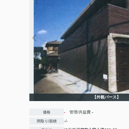
【外観パース】
-
管理/共益費
-
価格
-/-
間取り/面積