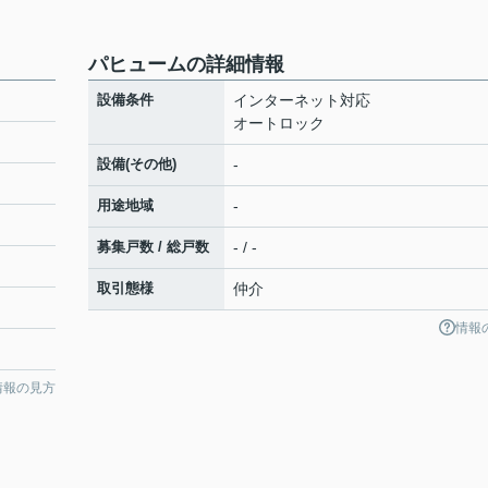
パヒュームの詳細情報
設備条件
インターネット対応
オートロック
設備(その他)
-
用途地域
-
募集戸数 / 総戸数
- / -
取引態様
仲介
情報
情報の見方