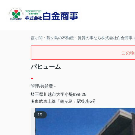
霞ヶ関・鶴ヶ島の不動産・賃貸の事なら株式会社白金商事
この物
パヒューム
-
管理/共益費 -
埼玉県
川越市
大字小堤
899-25
東武東上線「鶴ヶ島」駅徒歩6分
1
/
1