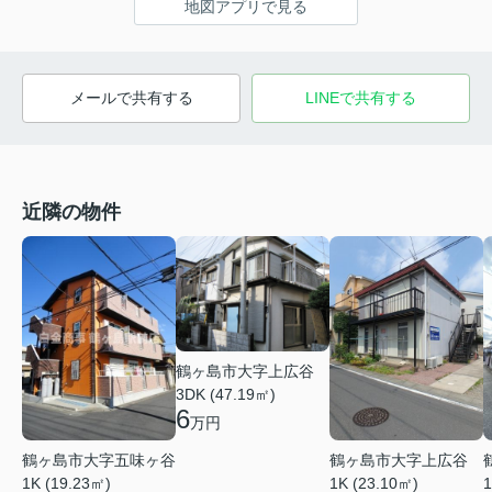
地図アプリで見る
メールで共有する
LINEで共有する
近隣の物件
鶴ヶ島市大字上広谷
3DK (47.19㎡)
6
万円
鶴ヶ島市大字五味ヶ谷
鶴ヶ島市大字上広谷
1K (19.23㎡)
1K (23.10㎡)
1