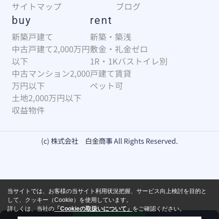
サイトマップ
ブログ
buy
rent
新築戸建て
新築・築浅
中古戸建て2,000万円
敷金・礼金ゼロ
以下
1R・1Kバストイレ別
中古マンション2,000
戸建て賃貸
万円以下
ペット可
土地2,000万円以下
収益物件
(c) 株式会社 白金商事 All Rights Reserved.
当サイトでは、お客様の当サイト利用状況把握、サービス向上検討を目的と
して、クッキー（Cookie）を使用しています。
詳しくは、当社の
「Cookieの取扱いについて」
をご確認ください。