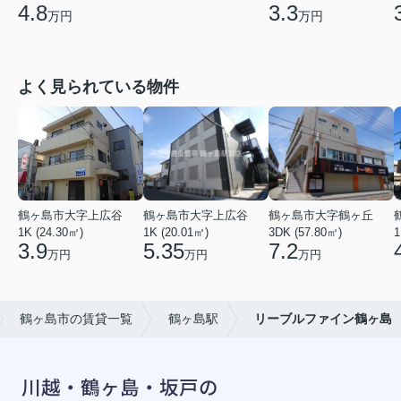
4.8
3.3
万円
万円
よく見られている物件
鶴ヶ島市大字上広谷
鶴ヶ島市大字上広谷
鶴ヶ島市大字鶴ヶ丘
1K (24.30㎡)
1K (20.01㎡)
3DK (57.80㎡)
1
3.9
5.35
7.2
万円
万円
万円
鶴ヶ島市の賃貸一覧
鶴ヶ島駅
リーブルファイン鶴ヶ島
川越・鶴ヶ島・坂戸の