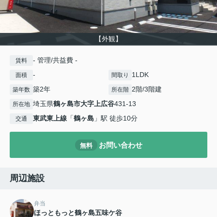
【外観】
- 管理/共益費 -
賃料
-
1LDK
面積
間取り
築2年
2階/3階建
築年数
所在階
埼玉県
鶴ヶ島市
大字上広谷
431-13
所在地
東武東上線
「
鶴ヶ島
」駅 徒歩10分
交通
お問い合わせ
無料
周辺施設
弁当
ほっともっと鶴ヶ島五味ケ谷