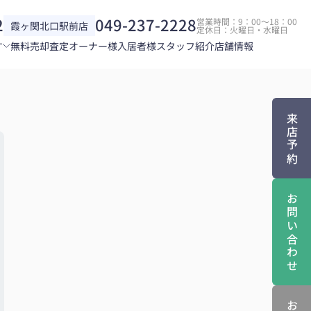
2
049-237-2228
営業時間：9：00～18：00
霞ヶ関北口駅前店
定休日：火曜日・水曜日
す
無料売却査定
オーナー様
入居者様
スタッフ紹介
店舗情報
来店予約
お問い合わせ