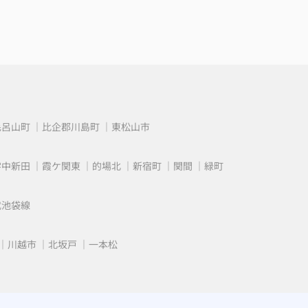
しい
毛呂山町
比企郡川島町
東松山市
字中新田
霞ケ関東
的場北
新宿町
関間
緑町
武池袋線
川越市
北坂戸
一本松