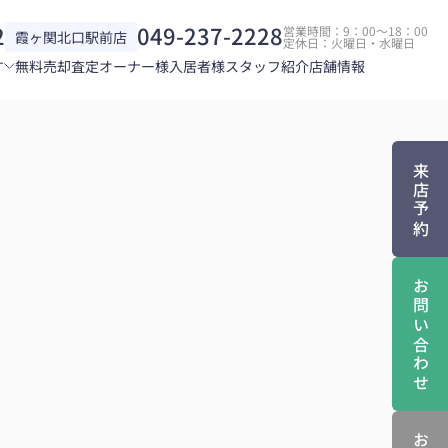
2
049-237-2228
営業時間：9：00～18：00
霞ヶ関北口駅前店
定休日：火曜日・水曜日
す
無料売却査定
オーナー様
入居者様
スタッフ紹介
店舗情報
来店予約
お問い合わせ