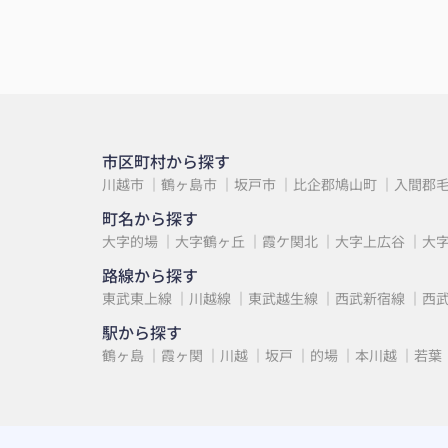
事思い通りの部屋を見つけることができ嬉
です。
ありがとうございました！
市区町村から探す
川越市
鶴ヶ島市
坂戸市
比企郡鳩山町
入間郡
町名から探す
大字的場
大字鶴ヶ丘
霞ケ関北
大字上広谷
大
路線から探す
東武東上線
川越線
東武越生線
西武新宿線
西
駅から探す
鶴ヶ島
霞ヶ関
川越
坂戸
的場
本川越
若葉