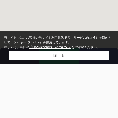
当サイトでは、お客様の当サイト利用状況把握、サービス向上検討を目的と
して、クッキー（Cookie）を使用しています。
詳しくは、当社の
「Cookieの取扱いについて」
をご確認ください。
来店予約
お問い合わせ
電話
閉じる
新築・中古
指定しない
新築
中
古
市区町村から探す
価格
川越市
鶴ヶ島市
坂戸市
比企郡鳩山町
～
入間郡毛呂山町
比企郡川島町
東松山市
築年数