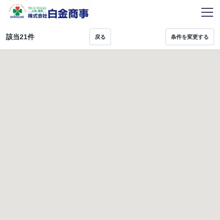
該当
21
件
戻る
条件を変更する