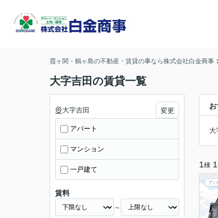
霞ヶ関・鶴ヶ島の不動産・賃貸の事なら株式会社白金商事
大字吉田の賃貸一覧
お
大字吉田
変更
アパート
大
マンション
1
1
棟
一戸建て
アパ
賃料
～