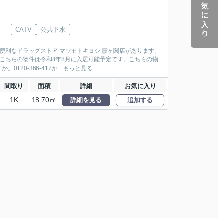
お気に入り
CATV
公共下水
便利なドラッグストア マツモトキヨシ 霞ヶ関店があります。
こちらの物件は令和8年8月に入居可能予定です。こちらの物
0-366-417か...
もっと見る
間取り
面積
詳細
お気に入り
1K
18.70㎡
詳細を見る
追加する