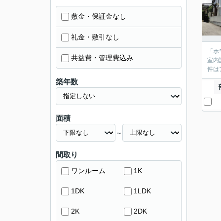
敷金・保証金なし
礼金・敷引なし
「ホ
共益費・管理費込み
室内
件は
築年数
面積
～
間取り
ワンルーム
1K
1DK
1LDK
2K
2DK