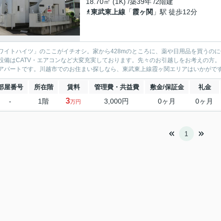
18.70㎡ (1K) /築39年 /2階建
東武東上線
「
霞ヶ関
」駅 徒歩12分
ワイトハイツ」のここがイチオシ。家から428mのところに、薬や日用品を買うのに
設備はCATV・エアコンなど大変充実しております。先々のお引越しをお考えの方。
アパートです。川越市でのお住まい探しなら、東武東上線霞ヶ関エリアはいかがですか。012
部屋番号
所在階
賃料
管理費・共益費
敷金/保証金
礼金
3
-
1階
3,000円
0ヶ月
0ヶ月
万円
1