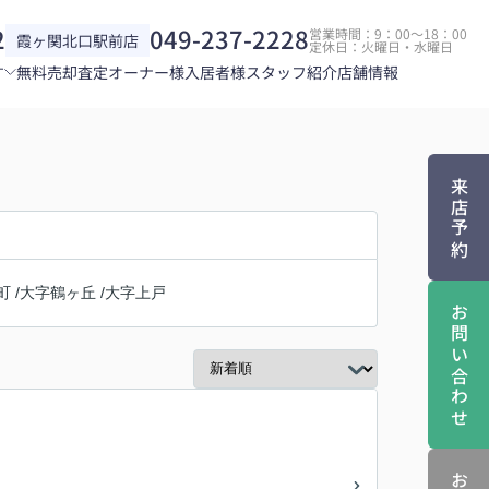
2
049-237-2228
営業時間：9：00～18：00
霞ヶ関北口駅前店
定休日：火曜日・水曜日
す
無料売却査定
オーナー様
入居者様
スタッフ紹介
店舗情報
来店予約
町
/
大字鶴ヶ丘
/
大字上戸
お問い合わせ