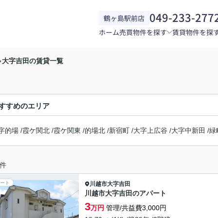
049-233-277
鶴ヶ島駅前店
ホーム
売買物件を探す
賃貸物件を探
大字吉田の賃貸一覧
すすめのエリア
字的場
/
霞ケ関北
/
霞ケ関東
/
的場北
/
新宿町
/
大字上広谷
/
大字中新田
/
緑
件
ート
川越市
大字吉田
川越市大字吉田のアパート
3
万円
管理/共益費3,000円