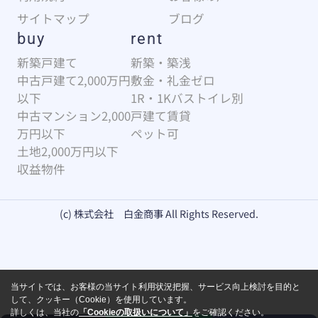
サイトマップ
ブログ
buy
rent
新築戸建て
新築・築浅
中古戸建て2,000万円
敷金・礼金ゼロ
以下
1R・1Kバストイレ別
中古マンション2,000
戸建て賃貸
万円以下
ペット可
土地2,000万円以下
収益物件
(c) 株式会社 白金商事 All Rights Reserved.
当サイトでは、お客様の当サイト利用状況把握、サービス向上検討を目的と
して、クッキー（Cookie）を使用しています。
詳しくは、当社の
「Cookieの取扱いについて」
をご確認ください。