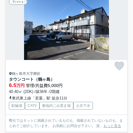
アパート
鶴ヶ島市大字脚折
タウンコート（鶴ヶ島）
6.5
万円
管理/共益費5,000円
40.40㎡ (2DK) /築36年 /2階建
東武東上線「若葉」駅 徒歩11分
駐輪場
CATV
敷地内ごみ置き場
公共下水
弊社ではネットに掲載されているものも、掲載されていないものも、ま
とめてご紹介しています。 お気軽にお問合せ下さい。 資...
もっと見る