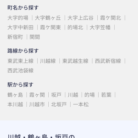
町名から探す
大字的場
大字鶴ヶ丘
大字上広谷
霞ケ関北
大字中新田
霞ケ関東
的場北
大字笠幡
新宿町
関間
路線から探す
東武東上線
川越線
東武越生線
西武新宿線
西武池袋線
駅から探す
鶴ヶ島
霞ヶ関
坂戸
川越
的場
若葉
本川越
川越市
北坂戸
一本松
川越・鶴ヶ島・坂戸の