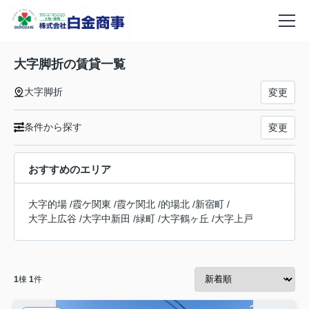
大字脚折の賃貸一覧
大字脚折
変更
条件から探す
変更
おすすめのエリア
大字的場
/
霞ケ関東
/
霞ケ関北
/
的場北
/
新宿町
/
大字上広谷
/
大字中新田
/
緑町
/
大字鶴ヶ丘
/
大字上戸
1
棟
1
件