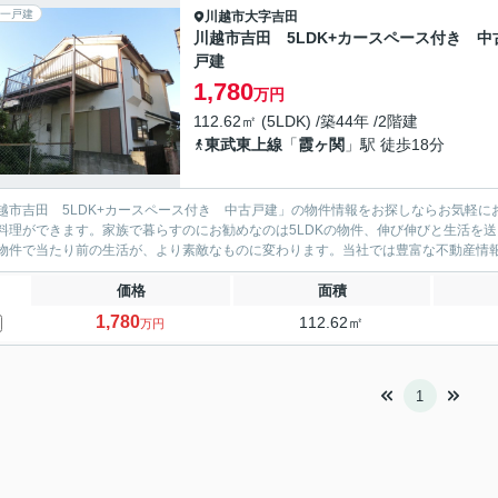
一戸建
川越市
大字吉田
川越市吉田 5LDK+カースペース付き 中
戸建
1,780
万円
112.62㎡ (5LDK) /築44年 /2階建
東武東上線
「
霞ヶ関
」駅 徒歩18分
越市吉田 5LDK+カースペース付き 中古戸建」の物件情報をお探しならお気軽
料理ができます。家族で暮らすのにお勧めなのは5LDKの物件、伸び伸びと生活を送り
物件で当たり前の生活が、より素敵なものに変わります。当社では豊富な不動産情報で
価格
面積
1,780
112.62㎡
万円
1