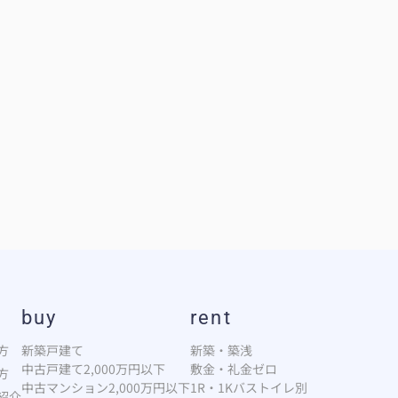
buy
rent
方
新築戸建て
新築・築浅
中古戸建て2,000万円以下
敷金・礼金ゼロ
方
中古マンション2,000万円以下
1R・1Kバストイレ別
紹介