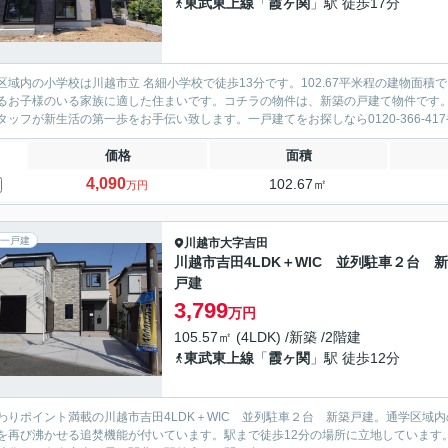
東武東上線
「
霞ヶ関
」駅 徒歩17分
区域内の小学校は川越市立 名細小学校で徒歩13分です。102.67平米程の建物面
るお子様のいる家族に適した住まいです。コチラの物件は、新築の戸建て物件です
タッフが新生活の第一歩をお手伝い致します。一戸建てをお探しなら0120-366-417やkas
価格
面積
4,090
102.67㎡
万円
一戸建
川越市
大字吉田
川越市吉田4LDK＋WIC 並列駐車２台 
戸建
3,799
万円
105.57㎡ (4LDK) /新築 /2階建
東武東上線
「
霞ヶ関
」駅 徒歩12分
わりポイント満載の川越市吉田4LDK＋WIC 並列駐車２台 新築戸建。通学区域内
を再び沸かせる追焚機能が付いています。駅まで徒歩12分の場所に立地しています