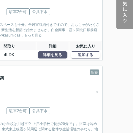
お気に入り
駐車2台可
公共下水
積でスペースも十分。全居室収納付きですので、おもちゃがたくさ
。新生活を新築で始めませんか。白金商事 霞ヶ関北口駅前店
umigas...
もっと見る
間取り
詳細
お気に入り
4LDK
詳細を見る
追加する
新築
新築
駐車2台可
公共下水
の小学校は川越市立 上戸小学校で徒歩20分です。浴室は冷め
。東武東上線霞ヶ関周辺に関する物件や生活環境の事なら、地