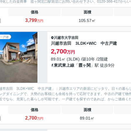
特化した白金商事 霞ヶ関北口駅前店にお問い合わせ下さい。0120-366-417からい
価格
面積
3,799
105.57㎡
万円
一戸建
川越市
大字吉田
川越市吉田 3LDK+WIC 中古戸建
2,700
万円
89.01㎡ (3LDK) /築10年 /2階建
東武東上線
「
霞ヶ関
」駅 徒歩9分
越市吉田 3LDK+WIC 中古戸建」：川越市エリアの新居にピッタリ。日々の暮らし
ングダイニングで、大勢のお客様にも余裕を持って応対できます。中古の戸建て物
近でなら、充実した暮らしが可能です。一戸建てを探すのであれば、
からご連絡く
価格
面積
2,700
89.01㎡
万円