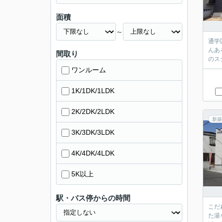
面積
～
通学
んあ
間取り
のス
ワンルーム
1K/1DK/1LDK
2K/2DK/2LDK
新築
3K/3DK/3LDK
4K/4DK/4LDK
5K以上
駅・バス停からの時間
こだ
た湯