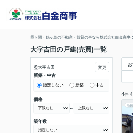
霞ヶ関・鶴ヶ島の不動産・賃貸の事なら株式会社白金商事
大字吉田の戸建(売買)一覧
お
大字吉田
変更
新築・中古
指定しない
新築
中古
4
4
件
価格
新築
～
築年数