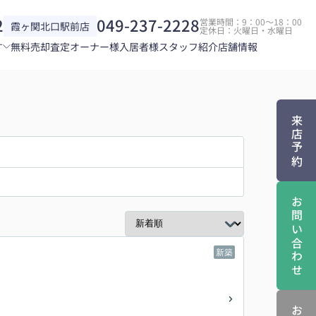
2
049-237-2228
営業時間：9：00～18：00
霞ヶ関北口駅前店
定休日：火曜日・水曜日
す
無料売却査定
オーナー様
入居者様
スタッフ紹介
店舗情報
来店予約
お問い合わせ
新築