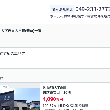
049-233-277
鶴ヶ島駅前店
ホーム
売買物件を探す
賃貸物件を探
大字吉田の戸建(売買)一覧
すすめのエリア
戸
一戸建
川越市
大字吉田
川越市吉田 10期
4,090
万円
102.67㎡ (4LDK) /新築 /2階建