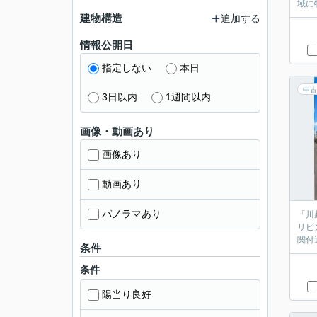
域に
建物構造
追加する
情報公開日
指定しない
本日
中古
3日以内
1週間以内
画像・動画あり
画像あり
動画あり
パノラマあり
「川
リビ
関付
条件
条件
陽当り良好