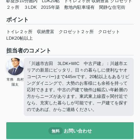
駅徒歩10分圏内 LDK20帖 トイレ２ヶ所 収納豊富 クロゼット
２ヶ所 ３LDK 2015年築 敷地内駐車場有 閑静な住宅街
ポイント
トイレ２ヶ所
収納豊富
クロゼット２ヶ所
クロゼット
LDK20帖以上
担当者のコメント
「川越市吉田 3LDK+WIC 中古戸建」：川越市エ
リアの新居にピッタリ。日々の暮らしに便利なヤオ
コー(スーパー)まで445mです。20帖以上もあるリビ
常務 島村
ングダイニングで、大勢のお客様にも余裕を持って
陽太
応対できます。中古の戸建て物件は幅広い年齢層の
方からニーズがあります。東武東上線霞ヶ関付近で
なら、充実した暮らしが可能です。一戸建てを探す
のであれば、
からご連絡ください。
お問い合わせ
無料