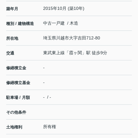
2015年10月 (築10年)
築年月
中古一戸建 / 木造
種別 / 建物構造
埼玉県
川越市
大字吉田
712-80
所在地
東武東上線
「
霞ヶ関
」駅 徒歩9分
交通
-
修繕積立金
-
修繕積立基金
- / -
駐車場 / 月額
その他条件
所有権
土地権利