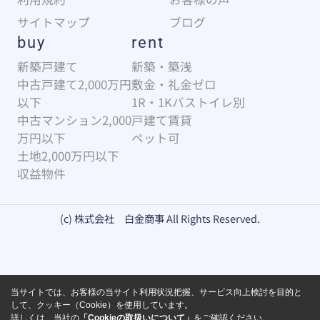
サイトマップ
ブログ
buy
rent
新築戸建て
新築・築浅
中古戸建て2,000万円
敷金・礼金ゼロ
以下
1R・1Kバストイレ別
中古マンション2,000
戸建て賃貸
万円以下
ペット可
土地2,000万円以下
収益物件
(c) 株式会社 白金商事 All Rights Reserved.
当サイトでは、お客様の当サイト利用状況把握、サービス向上検討を目的と
して、クッキー（Cookie）を使用しています。
詳しくは、当社の
「Cookieの取扱いについて」
をご確認ください。