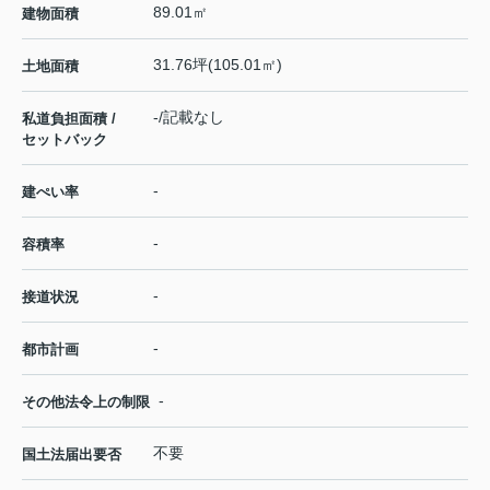
89.01㎡
建物面積
31.76坪(105.01㎡)
土地面積
-/記載なし
私道負担面積 /
セットバック
-
建ぺい率
-
容積率
-
接道状況
-
都市計画
-
その他法令上の制限
不要
国土法届出要否