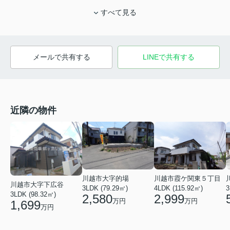
すべて見る
メールで共有する
LINEで共有する
近隣の物件
川越市大字的場
川越市霞ケ関東５丁目
川越市大字下広谷
3LDK (79.29㎡)
4LDK (115.92㎡)
3
3LDK (98.32㎡)
2,580
2,999
万円
万円
1,699
万円