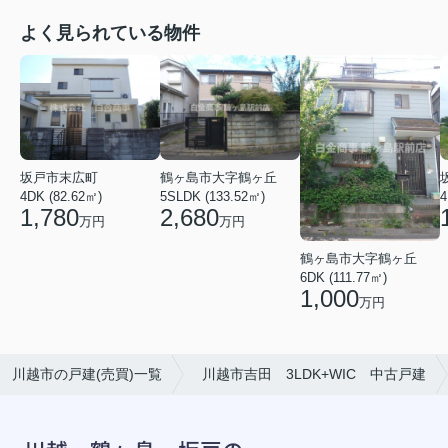
よく見られている物件
坂戸市末広町
鶴ヶ島市大字鶴ヶ丘
4DK (82.62㎡)
5SLDK (133.52㎡)
4
1,780
2,680
万円
万円
鶴ヶ島市大字鶴ヶ丘
6DK (111.77㎡)
1,000
万円
川越市の戸建(売買)一覧
川越市吉田 3LDK+WIC 中古戸建