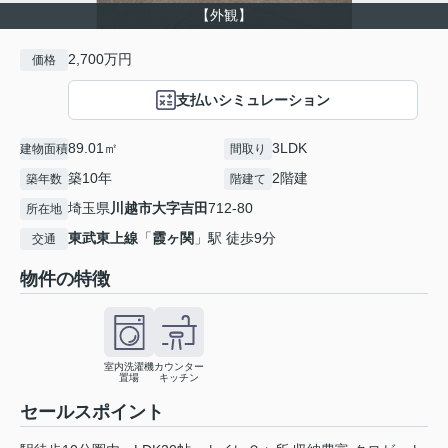
【外観】
2,700万円
価格
支払いシミュレーション
89.01㎡
3LDK
建物面積
間取り
築10年
2階建
築年数
階建て
埼玉県
川越市
大字吉田
712-80
所在地
東武東上線
「
霞ヶ関
」駅 徒歩9分
交通
物件の特徴
室内洗濯機
カウンター
置場
キッチン
セールスポイント