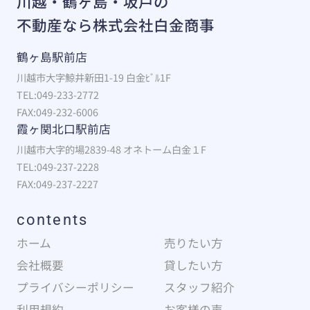
川越・鶴ヶ島・坂戸の
不動産なら株式会社白金商事
鶴ヶ島駅前店
川越市大字鯨井新田1-19 白金ﾋﾞﾙ1F
TEL:049-233-2772
FAX:049-232-6006
霞ヶ関北口駅前店
川越市大字的場2839-48 オネトーム白金１F
TEL:049-237-2228
FAX:049-237-2227
contents
ホーム
売りたい方
会社概要
貸したい方
プライバシーポリシー
スタッフ紹介
利用規約
お客様の声