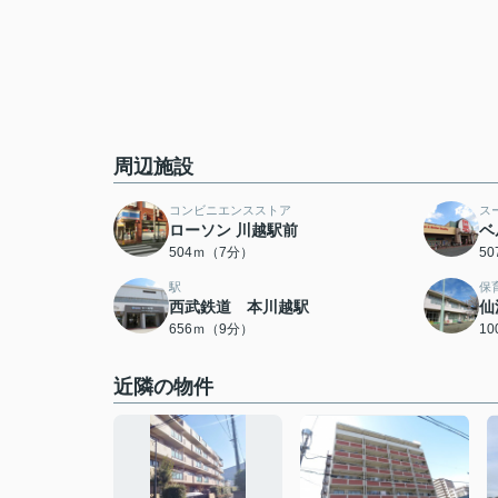
周辺施設
コンビニエンスストア
ス
ローソン 川越駅前
ベ
504ｍ（7分）
5
駅
保
西武鉄道 本川越駅
仙
656ｍ（9分）
1
近隣の物件