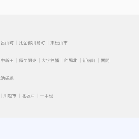
毛呂山町
比企郡川島町
東松山市
字中新田
霞ケ関東
大字笠幡
的場北
新宿町
関間
武池袋線
川越市
北坂戸
一本松