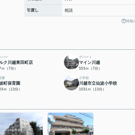
引渡し
相談
情報
ーパー
デパート
ルク川越東田町店
マイン川越
07ｍ（7分）
553ｍ（7分）
育園
小学校
波町保育園
川越市立仙波小学校
003ｍ（13分）
1031ｍ（13分）