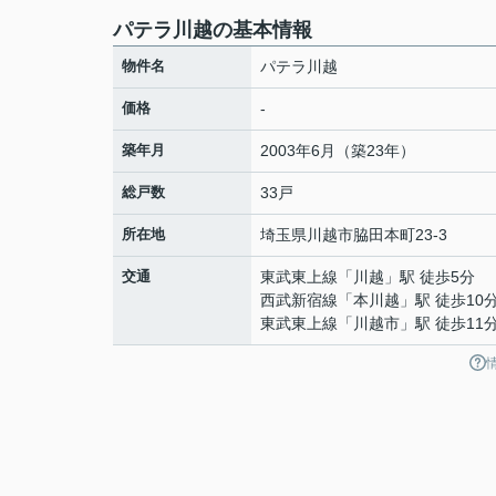
パテラ川越の基本情報
物件名
パテラ川越
価格
-
築年月
2003年6月（築23年）
総戸数
33戸
所在地
埼玉県
川越市
脇田本町
23-3
交通
東武東上線
「
川越
」駅 徒歩5分
西武新宿線
「
本川越
」駅 徒歩10
東武東上線
「
川越市
」駅 徒歩11