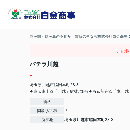
霞ヶ関・鶴ヶ島の不動産・賃貸の事なら株式会社白金商事
この物
パテラ川越
-
埼玉県
川越市
脇田本町
23-3
東武東上線「川越」駅徒歩5分
西武新宿線「本川越
-
価格
-/-
間取り/面積
埼玉県
川越市
脇田本町
23-3
所在地