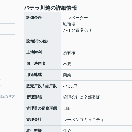
パテラ川越の詳細情報
設備条件
エレベーター
駐輪場
バイク置場あり
設備(その他)
-
土地権利
所有権
国土法届出
不要
用途地域
商業
分
分
販売戸数 / 総戸数
- / 33戸
情報の見方
管理形態
管理会社に全部委託
管理員の勤務形態
日勤
管理会社
レーベンコミュニティ
取引態様
仲介