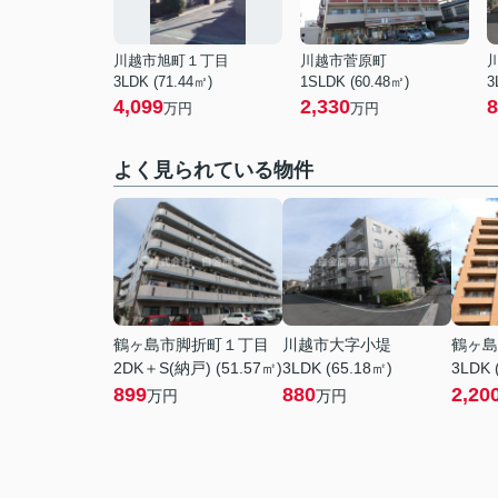
川越市旭町１丁目
川越市菅原町
3LDK (71.44㎡)
1SLDK (60.48㎡)
3
4,099
2,330
8
万円
万円
よく見られている物件
鶴ヶ島市脚折町１丁目
川越市大字小堤
鶴ヶ島
2DK＋S(納戸) (51.57㎡)
3LDK (65.18㎡)
3LDK 
899
880
2,20
万円
万円