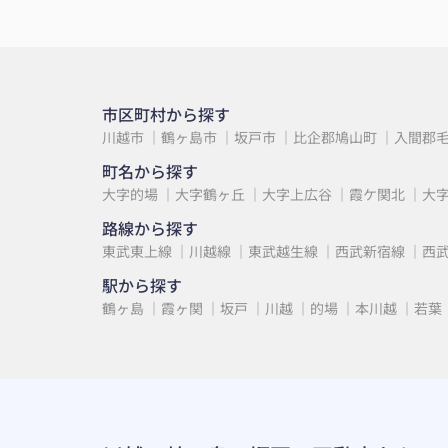
市区町村から探す
川越市
鶴ヶ島市
坂戸市
比企郡鳩山町
入間郡
町名から探す
大字的場
大字鶴ヶ丘
大字上広谷
霞ケ関北
大
路線から探す
東武東上線
川越線
東武越生線
西武新宿線
西
駅から探す
鶴ヶ島
霞ヶ関
坂戸
川越
的場
本川越
若葉