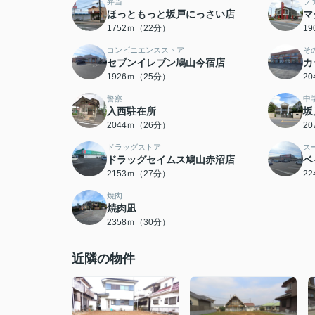
弁当
フ
ほっともっと坂戸にっさい店
マ
1752ｍ（22分）
1
コンビニエンスストア
そ
セブンイレブン鳩山今宿店
カ
1926ｍ（25分）
2
警察
中
入西駐在所
坂
2044ｍ（26分）
2
ドラッグストア
ス
ドラッグセイムス鳩山赤沼店
ベ
2153ｍ（27分）
2
焼肉
焼肉凪
2358ｍ（30分）
近隣の物件