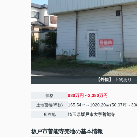
【外観】
上物あり
980万円～2,380万円
価格
165.54㎡～1020.20㎡(50.07坪～30
土地面積(坪数)
埼玉県
坂戸市
大字善能寺
所在地
坂戸市善能寺売地の基本情報