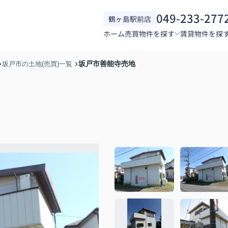
049-233-277
鶴ヶ島駅前店
ホーム
売買物件を探す
賃貸物件を探
坂戸市善能寺売地
坂戸市の土地(売買)一覧