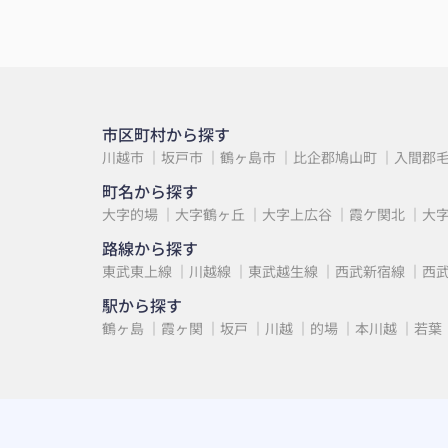
市区町村から探す
川越市
坂戸市
鶴ヶ島市
比企郡鳩山町
入間郡
町名から探す
大字的場
大字鶴ヶ丘
大字上広谷
霞ケ関北
大
路線から探す
東武東上線
川越線
東武越生線
西武新宿線
西
駅から探す
鶴ヶ島
霞ヶ関
坂戸
川越
的場
本川越
若葉