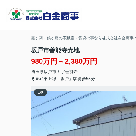
霞ヶ関・鶴ヶ島の不動産・賃貸の事なら株式会社白金商事
坂戸市善能寺売地
980万円～2,380万円
埼玉県
坂戸市
大字善能寺
東武東上線「坂戸」駅徒歩55分
1
/
9