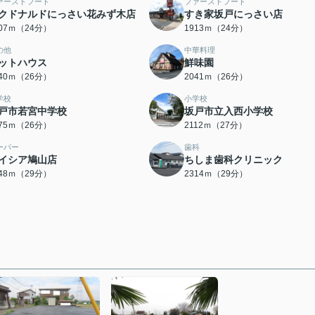
ァーストフード
ファーストフード
クドナルドにっさい花みず木店
すき家坂戸にっさい店
907ｍ（24分）
1913ｍ（24分）
の他
中華料理
ットハウス
鮮味園
040ｍ（26分）
2041ｍ（26分）
学校
小学校
戸市若宮中学校
坂戸市立入西小学校
075ｍ（26分）
2112ｍ（27分）
ーパー
歯科
イシア鳩山店
ちしま歯科クリニック
248ｍ（29分）
2314ｍ（29分）