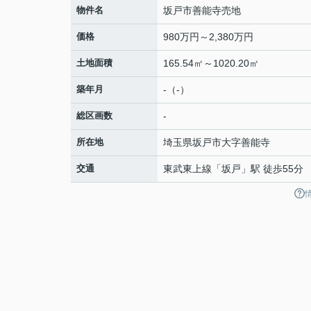
物件名
坂戸市善能寺売地
価格
980万円～2,380万円
土地面積
165.54㎡～1020.20㎡
築年月
-（-）
総区画数
-
所在地
埼玉県
坂戸市
大字善能寺
交通
東武東上線
「
坂戸
」駅 徒歩55分