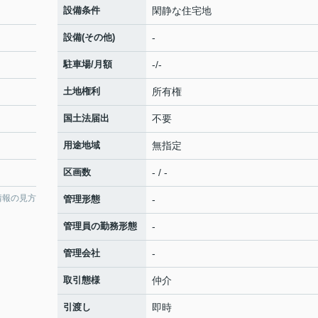
設備条件
閑静な住宅地
設備(その他)
-
駐車場/月額
-/-
土地権利
所有権
国土法届出
不要
用途地域
無指定
区画数
- / -
情報の見方
管理形態
-
管理員の勤務形態
-
管理会社
-
取引態様
仲介
引渡し
即時