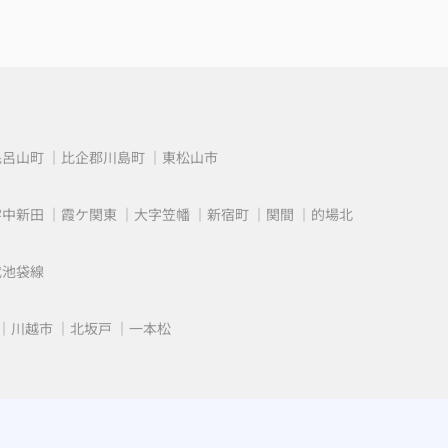
毛呂山町
比企郡川島町
東松山市
字中新田
霞ケ関東
大字笠幡
新宿町
関間
的場北
武池袋線
川越市
北坂戸
一本松