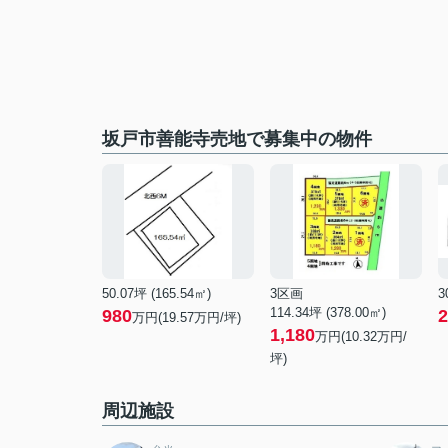
坂戸市善能寺売地で募集中の物件
50.07坪 (165.54㎡)
3区画
3
114.34坪 (378.00㎡)
980
2
万円(19.57万円/坪)
1,180
万円(10.32万円/
坪)
周辺施設