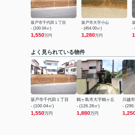
坂戸市千代田１丁目
坂戸市大字小山
- (100.04㎡)
- (454.00㎡)
-
1,550
1,280
1
万円
万円
よく見られている物件
坂戸市千代田１丁目
鶴ヶ島市大字鶴ヶ丘
川越市
- (100.04㎡)
- (126.28㎡)
- (295
1,550
1,880
1,25
万円
万円