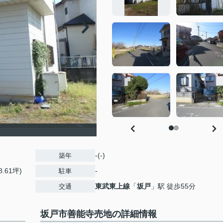
-(-)
築年
8.61坪)
-
駐車
東武東上線
「
坂戸
」駅 徒歩55分
交通
坂戸市善能寺売地の詳細情報