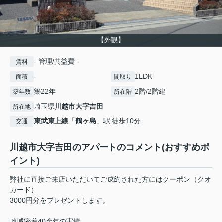
【外観】
- 管理/共益費 -
賃料
-
1LDK
面積
間取り
築22年
2階/2階建
築年数
所在階
埼玉県
川越市
大字吉田
所在地
東武東上線
「
鶴ヶ島
」駅 徒歩10分
交通
川越市大字吉田のアパートのコメント(おすすめポ
イント)
弊社に直接ご来店いただいてご成約された方にはクーポン（クオ
カード）
3000円分をプレゼントします。
地域密着40余年の実績。