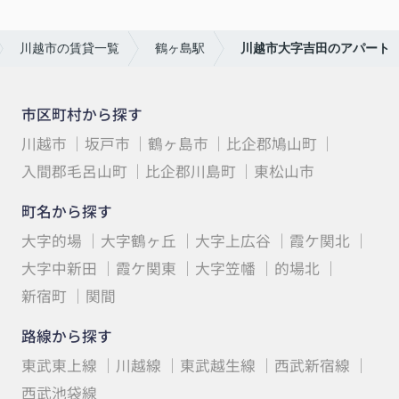
川越市の賃貸一覧
鶴ヶ島駅
川越市大字吉田のアパート
市区町村から探す
川越市
坂戸市
鶴ヶ島市
比企郡鳩山町
入間郡毛呂山町
比企郡川島町
東松山市
町名から探す
大字的場
大字鶴ヶ丘
大字上広谷
霞ケ関北
大字中新田
霞ケ関東
大字笠幡
的場北
新宿町
関間
路線から探す
東武東上線
川越線
東武越生線
西武新宿線
西武池袋線