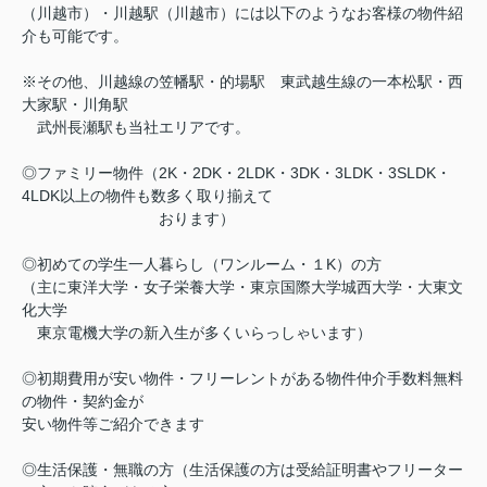
（川越市）・川越駅（川越市）には以下のようなお客様の物件紹
介も可能です。
※その他、川越線の笠幡駅・的場駅 東武越生線の一本松駅・西
大家駅・川角駅
武州長瀬駅も当社エリアです。
◎ファミリー物件（2K・2DK・2LDK・3DK・3LDK・3SLDK・
4LDK以上の物件も数多く取り揃えて
おります）
◎初めての学生一人暮らし（ワンルーム・１K）の方
（主に東洋大学・女子栄養大学・東京国際大学城西大学・大東文
化大学
東京電機大学の新入生が多くいらっしゃいます）
◎初期費用が安い物件・フリーレントがある物件仲介手数料無料
の物件・契約金が
安い物件等ご紹介できます
◎生活保護・無職の方（生活保護の方は受給証明書やフリーター