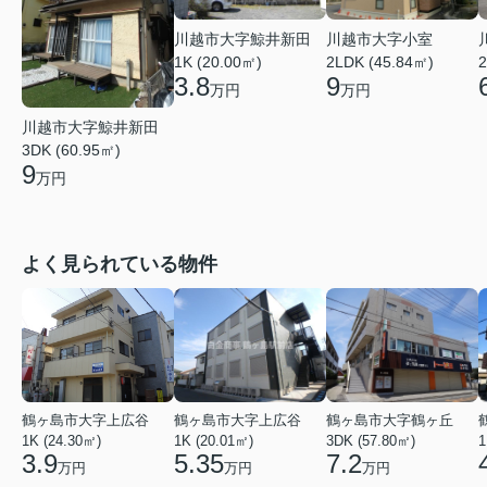
川越市大字鯨井新田
川越市大字小室
1K (20.00㎡)
2LDK (45.84㎡)
2
3.8
9
万円
万円
川越市大字鯨井新田
3DK (60.95㎡)
9
万円
よく見られている物件
鶴ヶ島市大字上広谷
鶴ヶ島市大字上広谷
鶴ヶ島市大字鶴ヶ丘
1K (24.30㎡)
1K (20.01㎡)
3DK (57.80㎡)
1
3.9
5.35
7.2
万円
万円
万円