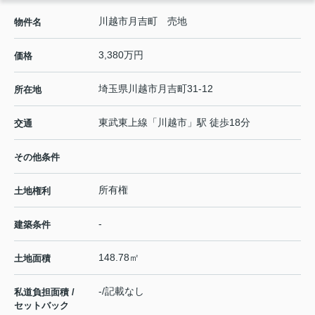
川越市月吉町 売地
物件名
3,380万円
価格
埼玉県
川越市
月吉町
31-12
所在地
東武東上線
「
川越市
」駅 徒歩18分
交通
その他条件
所有権
土地権利
-
建築条件
148.78㎡
土地面積
-/記載なし
私道負担面積 /
セットバック