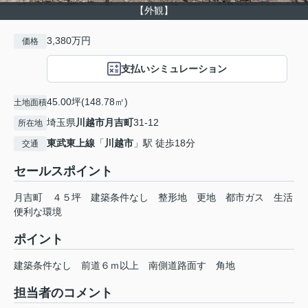
【外観】
3,380万円
価格
支払いシミュレーション
45.00坪(148.78㎡)
土地面積
埼玉県
川越市
月吉町
31-12
所在地
東武東上線
「
川越市
」駅 徒歩18分
交通
セールスポイント
月吉町 ４５坪 建築条件なし 整形地 更地 都市ガス 生活
便利な環境
ポイント
建築条件なし
前道６ｍ以上
南側道路面す
角地
担当者のコメント