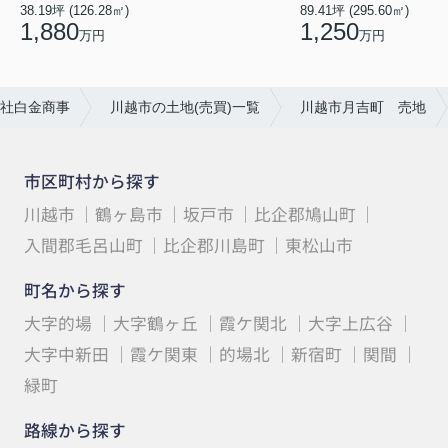
38.19坪 (126.28㎡)
89.41坪 (295.60㎡)
1,880
1,250
万円
万円
社白金商事
川越市の土地(売買)一覧
川越市月吉町 売地
市区町村から探す
川越市
鶴ヶ島市
坂戸市
比企郡鳩山町
入間郡毛呂山町
比企郡川島町
東松山市
町名から探す
大字的場
大字鶴ヶ丘
霞ケ関北
大字上広谷
大字中新田
霞ケ関東
的場北
新宿町
関間
緑町
路線から探す