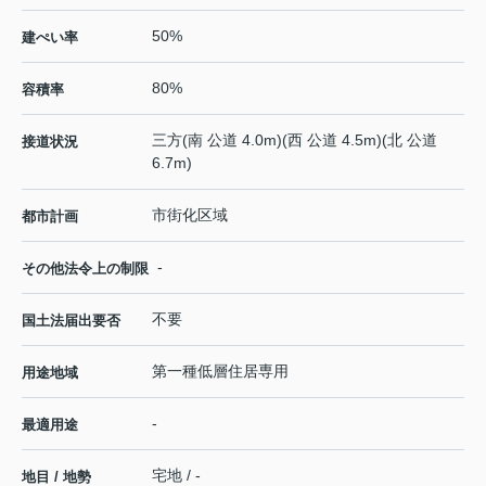
50%
建ぺい率
80%
容積率
三方(南 公道 4.0m)(西 公道 4.5m)(北 公道
接道状況
6.7m)
市街化区域
都市計画
-
その他法令上の制限
不要
国土法届出要否
第一種低層住居専用
用途地域
-
最適用途
宅地 / -
地目 / 地勢