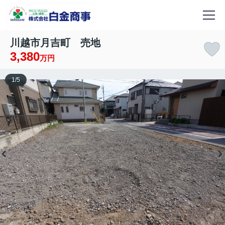
川越市月吉町 売地
3,380
万円
1
/
5