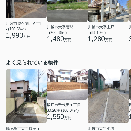
川越市霞ケ関北６丁目
川越市大字菅間
川越市大字上戸
- (150.58㎡)
- (200.36㎡)
- (89.10㎡)
-
1,990
万円
1,480
1,280
万円
万円
よく見られている物件
坂戸市千代田１丁目
30.26坪 (100.04㎡)
3
1,550
万円
鶴ヶ島市大字鶴ヶ丘
川越市大字小堤