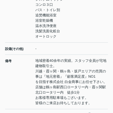
コンロ３口
バス・トイレ別
追焚機能浴室
浴室乾燥機
温水洗浄便座
洗髪洗面化粧台
オートロック
-
設備(その他)
地域密着40余年の実績。スタッフ全員が宅地
備考
建物取引士。
川越・霞ヶ関・鶴ヶ島・坂戸エリアの売買の
事は『地元密着』『顧客満足度』NO1
を目指す株式会社 白金商事にお任せ下さい。
店舗は鶴ヶ島駅西口ロータリー内・霞ヶ関駅
北口ロータリー内 徒歩1分
お客様専用駐車場もございます。
皆様のご来店お待ちしております。