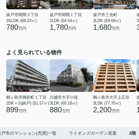
坂戸市関間３丁目
坂戸市関間１丁目
坂戸市三光町
3SLDK (68.23㎡)
2LDK (54.54㎡)
3LDK (59.69㎡)
3
780
1,780
1,680
万円
万円
万円
よく見られている物件
鶴ヶ島市脚折町１丁目
川越市大字小堤
鶴ヶ島市大字上広谷
2DK＋S(納戸) (51.57㎡)
3LDK (65.18㎡)
3LDK (77.70㎡)
3
899
880
2,200
万円
万円
万円
坂戸市のマンション(売買)一覧
ライオンズガーデン若葉
2階