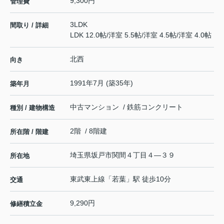
9,300円
管理費
3LDK
間取り / 詳細
LDK 12.0帖
/
洋室 5.5帖
/
洋室 4.5帖
/
洋室 4.0帖
北西
向き
1991年7月 (築35年)
築年月
中古マンション / 鉄筋コンクリート
種別 / 建物構造
2階 / 8階建
所在階 / 階建
埼玉県
坂戸市
関間
４丁目４―３９
所在地
東武東上線
「
若葉
」駅 徒歩10分
交通
9,290円
修繕積立金