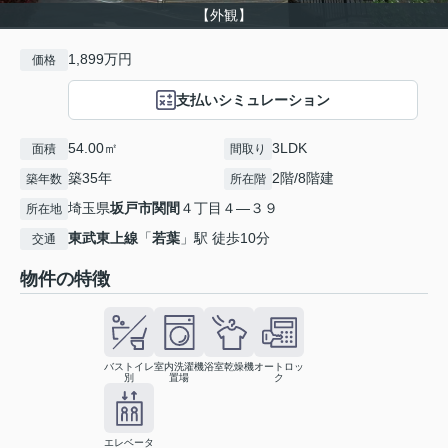
【外観】
1,899万円
価格
支払いシミュレーション
54.00㎡
3LDK
面積
間取り
築35年
2階/8階建
築年数
所在階
埼玉県
坂戸市
関間
４丁目４―３９
所在地
東武東上線
「
若葉
」駅 徒歩10分
交通
物件の特徴
バストイレ
室内洗濯機
浴室乾燥機
オートロッ
別
置場
ク
エレベータ