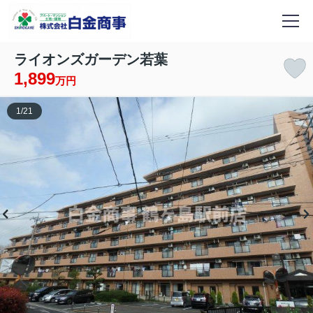
ライオンズガーデン若葉
1,899
万円
1
/
21