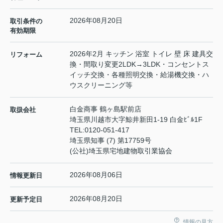
2026年08月20日
取引条件の
有効期限
2026年2月 キッチン 浴室 トイレ 壁 床 建具交
リフォーム
換・間取り変更2LDK→3LDK・コンセントス
イッチ交換・各種照明交換・給湯機交換・ハ
ウスクリーニング等
白金商事 鶴ヶ島駅前店
取扱会社
埼玉県川越市大字鯨井新田1-19 白金ﾋﾞﾙ1F
TEL:
0120-051-417
埼玉県知事 (7) 第17759号
(公社)埼玉県宅地建物取引業協会
2026年08月06日
情報更新日
2026年08月20日
更新予定日
情報の見方