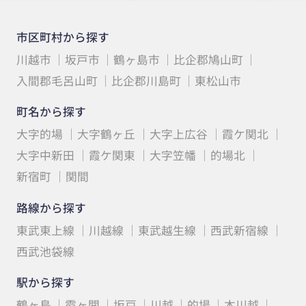
市区町村から探す
川越市
坂戸市
鶴ヶ島市
比企郡鳩山町
入間郡毛呂山町
比企郡川島町
東松山市
町名から探す
大字的場
大字鶴ヶ丘
大字上広谷
霞ケ関北
大字中新田
霞ケ関東
大字笠幡
的場北
新宿町
関間
路線から探す
東武東上線
川越線
東武越生線
西武新宿線
西武池袋線
駅から探す
鶴ヶ島
霞ヶ関
坂戸
川越
的場
本川越