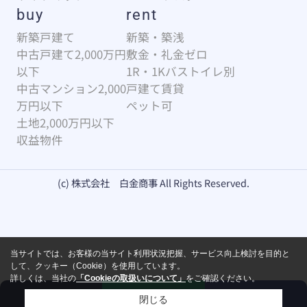
buy
rent
新築戸建て
新築・築浅
中古戸建て2,000万円
敷金・礼金ゼロ
以下
1R・1Kバストイレ別
中古マンション2,000
戸建て賃貸
万円以下
ペット可
土地2,000万円以下
収益物件
(c) 株式会社 白金商事 All Rights Reserved.
当サイトでは、お客様の当サイト利用状況把握、サービス向上検討を目的と
して、クッキー（Cookie）を使用しています。
詳しくは、当社の
「Cookieの取扱いについて」
をご確認ください。
来店予約
お問い合わせ
電話
閉じる