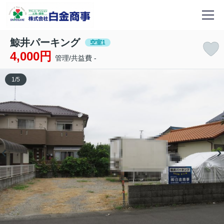
鯨井パーキング
空室1
4,000円
管理/共益費 -
1
/
5