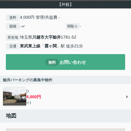
【外観】
4,000円 管理/共益費 -
賃料
-㎡
-
面積
間取り
埼玉県
川越市
大字鯨井
1781-52
所在地
東武東上線
「
霞ヶ関
」駅 徒歩21分
交通
お問い合わせ
無料
鯨井パーキングの募集中物件
D
4,000円
-(-)
地図