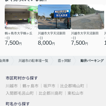
鶴ヶ島市大字鶴ヶ丘
川越市大字天沼新田
川越市大字天沼新田
- (-)
- (-)
- (-)
- 
7,500
8,000
7,500
円
円
円
金商事
川越市の駐車場一覧
霞ヶ関駅
鯨井パーキング
市区町村から探す
川越市
鶴ヶ島市
坂戸市
比企郡鳩山町
入間郡毛呂山町
比企郡川島町
東松山市
町名から探す