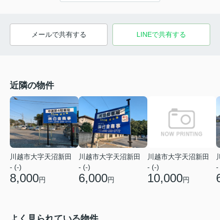
メールで共有する
LINEで共有する
近隣の物件
川越市大字天沼新田
川越市大字天沼新田
川越市大字天沼新田
- (-)
- (-)
-
- (-)
8,000
6,000
10,000
円
円
円
よく見られている物件