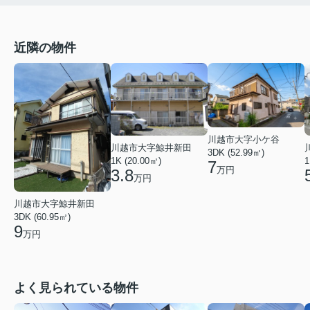
近隣の物件
川越市大字小ケ谷
川越市大字鯨井新田
3DK (52.99㎡)
1K (20.00㎡)
1
7
万円
3.8
万円
川越市大字鯨井新田
3DK (60.95㎡)
9
万円
よく見られている物件