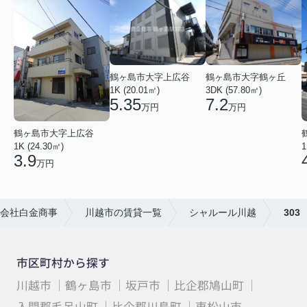
鶴ヶ島市大字上広谷
鶴ヶ島市大字鶴ヶ丘
1K (20.01㎡)
3DK (57.80㎡)
5.35
7.2
万円
万円
鶴ヶ島市大字上広谷
1K (24.30㎡)
1
3.9
万円
会社白金商事
川越市の賃貸一覧
シャルール川越
303
市区町村から探す
川越市
鶴ヶ島市
坂戸市
比企郡鳩山町
入間郡毛呂山町
比企郡川島町
東松山市