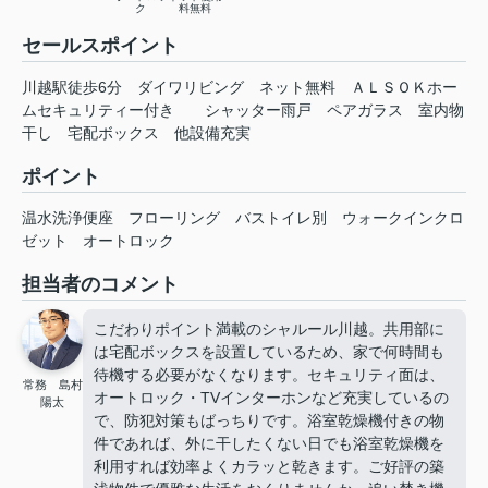
ク
料無料
セールスポイント
川越駅徒歩6分 ダイワリビング ネット無料 ＡＬＳＯＫホー
ムセキュリティー付き シャッター雨戸 ペアガラス 室内物
干し 宅配ボックス 他設備充実
ポイント
温水洗浄便座
フローリング
バストイレ別
ウォークインクロ
ゼット
オートロック
担当者のコメント
こだわりポイント満載のシャルール川越。共用部に
は宅配ボックスを設置しているため、家で何時間も
待機する必要がなくなります。セキュリティ面は、
常務 島村
オートロック・TVインターホンなど充実しているの
陽太
で、防犯対策もばっちりです。浴室乾燥機付きの物
件であれば、外に干したくない日でも浴室乾燥機を
利用すれば効率よくカラッと乾きます。ご好評の築