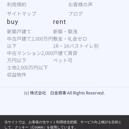
利用規約
お客様の声
サイトマップ
ブログ
buy
rent
新築戸建て
新築・築浅
中古戸建て2,000万円
敷金・礼金ゼロ
以下
1R・1Kバストイレ別
中古マンション2,000
戸建て賃貸
万円以下
ペット可
土地2,000万円以下
収益物件
(c) 株式会社 白金商事 All Rights Reserved.
当サイトでは、お客様の当サイト利用状況把握、サービス向上検討を目的と
して、クッキー（Cookie）を使用しています。