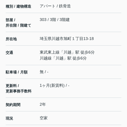
アパート / 鉄骨造
種別 / 建物構造
303 / 3階 / 3階建
部屋 /
所在階 / 階建て
埼玉県
川越市
旭町
１丁目13-18
所在地
東武東上線
「
川越
」駅 徒歩6分
交通
川越線
「
川越
」駅 徒歩6分
無 / -
駐車場 / 月額
1ヶ月(新賃料) / -
更新料 /
更新事務手数料
2年
契約期間
空家
現況