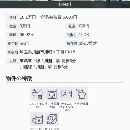
【外観】
10.1万円 管理/共益費 6,000円
賃料
0万円
0万円
敷金
礼金
36.02㎡
1LDK
面積
間取り
築3年
3階/3階建
築年数
所在階
埼玉県
川越市
旭町
１丁目13-18
所在地
東武東上線
「
川越
」駅 徒歩6分
交通
川越線
「
川越
」駅 徒歩6分
物件の特徴
バストイレ
室内洗濯機
TVモニタ
浴室乾燥機
別
置場
付きインタ
ーホン
オートロッ
ネット使用