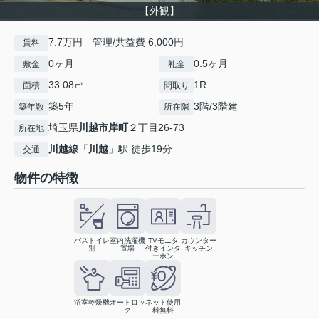
【外観】
7.7万円 管理/共益費 6,000円
賃料
0ヶ月
0.5ヶ月
敷金
礼金
33.08㎡
1R
面積
間取り
築5年
3階/3階建
築年数
所在階
埼玉県
川越市
岸町
２丁目26-73
所在地
川越線
「
川越
」駅 徒歩19分
交通
物件の特徴
バストイレ
室内洗濯機
TVモニタ
カウンター
別
置場
付きインタ
キッチン
ーホン
浴室乾燥機
オートロッ
ネット使用
ク
料無料