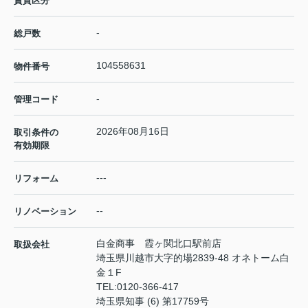
賃貸区分
-
総戸数
104558631
物件番号
-
管理コード
2026年08月16日
取引条件の
有効期限
---
リフォーム
--
リノベーション
白金商事 霞ヶ関北口駅前店
取扱会社
埼玉県川越市大字的場2839-48 オネトーム白
金１F
TEL:
0120-366-417
埼玉県知事 (6) 第17759号