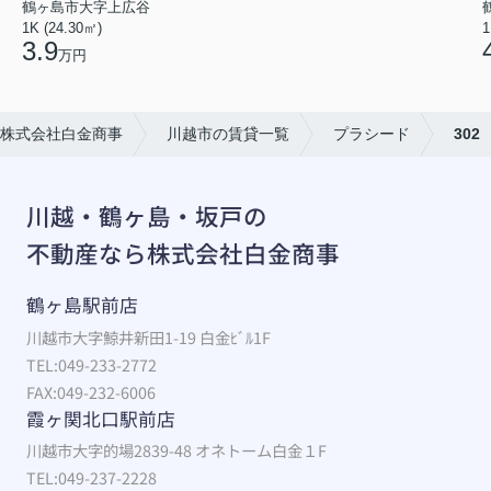
鶴ヶ島市大字上広谷
1K (24.30㎡)
1
3.9
万円
株式会社白金商事
川越市の賃貸一覧
プラシード
302
川越・鶴ヶ島・坂戸の
不動産なら株式会社白金商事
鶴ヶ島駅前店
川越市大字鯨井新田1-19 白金ﾋﾞﾙ1F
TEL:049-233-2772
FAX:049-232-6006
霞ヶ関北口駅前店
川越市大字的場2839-48 オネトーム白金１F
TEL:049-237-2228