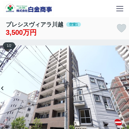
プレシスヴィアラ川越
空室1
3,500万円
1
/
2