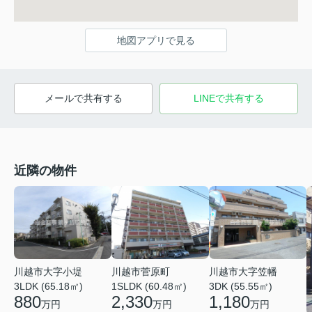
地図アプリで見る
メールで共有する
LINEで共有する
近隣の物件
川越市大字小堤
川越市菅原町
川越市大字笠幡
3LDK (65.18㎡)
1SLDK (60.48㎡)
3DK (55.55㎡)
880
2,330
1,180
万円
万円
万円