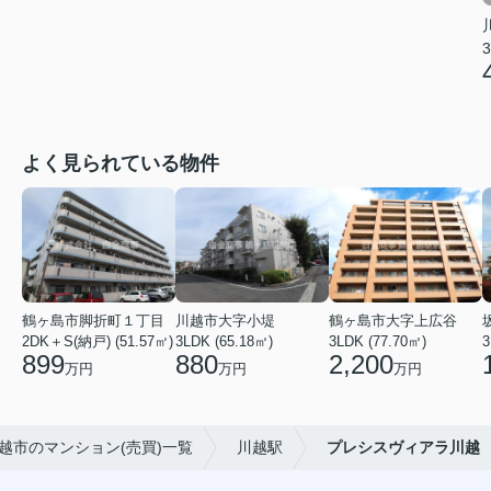
3
よく見られている物件
鶴ヶ島市脚折町１丁目
川越市大字小堤
鶴ヶ島市大字上広谷
2DK＋S(納戸) (51.57㎡)
3LDK (65.18㎡)
3LDK (77.70㎡)
3
899
880
2,200
万円
万円
万円
越市のマンション(売買)一覧
川越駅
プレシスヴィアラ川越