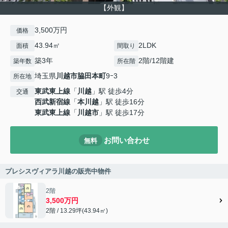
【外観】
3,500万円
価格
43.94㎡
2LDK
面積
間取り
築3年
2階/12階建
築年数
所在階
埼玉県
川越市
脇田本町
9ｰ3
所在地
東武東上線
「
川越
」駅 徒歩4分
交通
西武新宿線
「
本川越
」駅 徒歩16分
東武東上線
「
川越市
」駅 徒歩17分
お問い合わせ
無料
プレシスヴィアラ川越の販売中物件
2階
3,500万円
2階 / 13.29坪(43.94㎡)